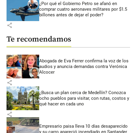
¿Por qué el Gobierno Petro se afanó en
comprar cuatro aeronaves militares por $1.5
billones antes de dejar el poder?
share
Te recomendamos
Abogada de Eva Ferrer confirma la voz de los
audios y anuncia demandas contra Verónica
Alcocer
share
¿Busca un plan cerca de Medellín? Conozca
ocho pueblos para visitar, con rutas, costos y
qué hacer en cada uno
share
Empresario paisa lleva 10 días desaparecido
y su carro apareció incendiado en Santander