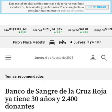
Este portal emplea cookies internas y de terceros con fines
estadísticos, funcionales y publicitarios. Puede aceptarlas o
CONTINUAR
consultar más en nuestra
politica de cookies
US$3342,60
1621,34 pts
$4178
$3697
ORO
COLCAP
USD/COP
EUR/COP
Cintillo
▲ 8.20
▲ 0.67
▲ 0.42
—
de
Pico y Placa Medellín
Jueves
3 y 6
3 y 6
indicadores
económicos
menu
person
search
Jueves
, 6 de Agosto de 2026
Colombia
Temas recomendados
Banco de Sangre de la Cruz Roja
ya tiene 30 años y 2.400
donantes