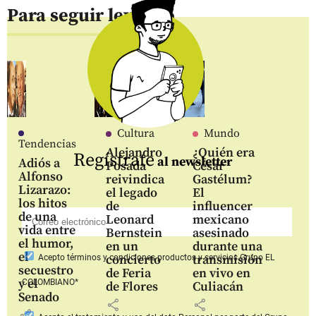
Para seguir leyendo
Cultura
Mundo
Tendencias
Alejandro
¿Quién era
Regístrate
al newsletter
Adiós a
Posada
César
Alfonso
reivindica
Gastélum?
Lizarazo:
el legado
El
los hitos
de
influencer
de una
Leonard
mexicano
vida entre
Bernstein
asesinado
el humor,
en un
durante una
el
concierto
transmisión
Acepto
términos y condiciones productos y servicios
Grupo EL
secuestro
de Feria
en vivo en
y el
COLOMBIANO*
de Flores
Culiacán
Senado
share
share
share