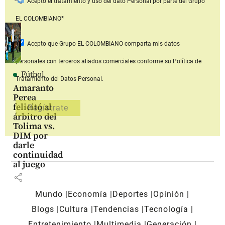
Acepto
el tratamiento y uso del dato Personal
por parte del Grupo
EL COLOMBIANO*
Acepto que Grupo EL COLOMBIANO
comparta mis datos
personales con terceros aliados comerciales
conforme su Política de
Fútbol
Tratamiento del Datos Personal.
Amaranto
Perea
felicitó al
árbitro del
Tolima vs.
DIM por
darle
continuidad
al juego
share
Mundo
Economía
Deportes
Opinión
Blogs
Cultura
Tendencias
Tecnología
Entretenimiento
Multimedia
Generación