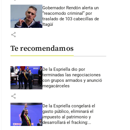
Gobernador Rendón alerta un
“reacomodo criminal” por
traslado de 103 cabecillas de
Itagüí
share
Te recomendamos
De la Espriella dio por
terminadas las negociaciones
con grupos armados y anunció
megacárceles
share
De la Espriella congelará el
gasto público, eliminará el
impuesto al patrimonio y
desarrollará el fracking:
primeros anuncios desde Cali