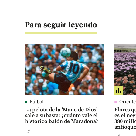
Para seguir leyendo
Fútbol
Orient
La pelota de la ‘Mano de Dios’
Flores qu
sale a subasta: ¿cuánto vale el
es el ne
histórico balón de Maradona?
380 mill
antioqu
share