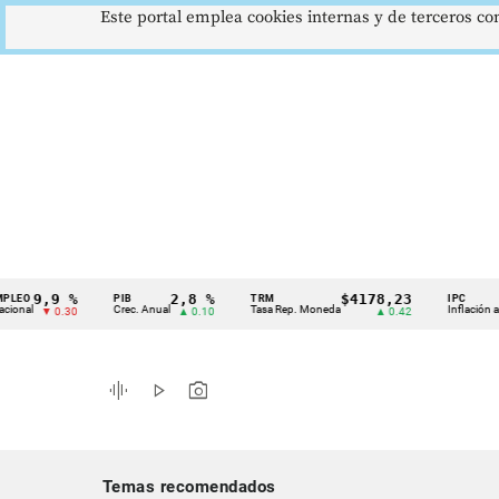
Este portal emplea cookies internas y de terceros con
9,9 %
2,8 %
$4178,23
5
PIB
TRM
IPC
Cintillo
Crec. Anual
Tasa Rep. Moneda
Inflación anual
▼ 0.30
▲ 0.10
▲ 0.42
de
indicadores
graphic_eq
play_arrow
photo_camera
económicos
Colombia
Temas recomendados