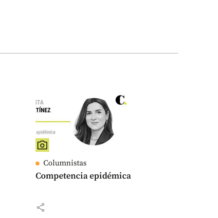
Columnistas
Competencia epidémica
share