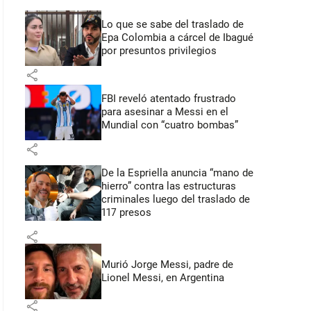
Lo que se sabe del traslado de
Epa Colombia a cárcel de Ibagué
por presuntos privilegios
share
FBI reveló atentado frustrado
para asesinar a Messi en el
Mundial con “cuatro bombas”
share
De la Espriella anuncia “mano de
hierro” contra las estructuras
criminales luego del traslado de
117 presos
share
Murió Jorge Messi, padre de
Lionel Messi, en Argentina
share