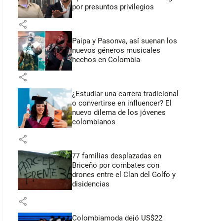
por presuntos privilegios
share
Paipa y Pasonva, así suenan los
nuevos géneros musicales
hechos en Colombia
share
¿Estudiar una carrera tradicional
o convertirse en influencer? El
nuevo dilema de los jóvenes
colombianos
share
77 familias desplazadas en
Briceño por combates con
drones entre el Clan del Golfo y
disidencias
share
Colombiamoda dejó US$22