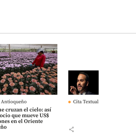
e Antioqueño
Cita Textual
e cruzan el cielo: así
gocio que mueve US$
ones en el Oriente
eño
share