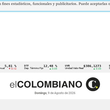
 fines estadísticos, funcionales y publicitarios. Puede aceptarlas
,81 %
12,48 %
$386,1273
DTF
UVR
SMMLV
Dep. Término Fijo
Unidad Valor Real
Salario 
▼ 0.12
▲ 0.05
▲ 0.03
Domingo
, 9 de Agosto de 2026