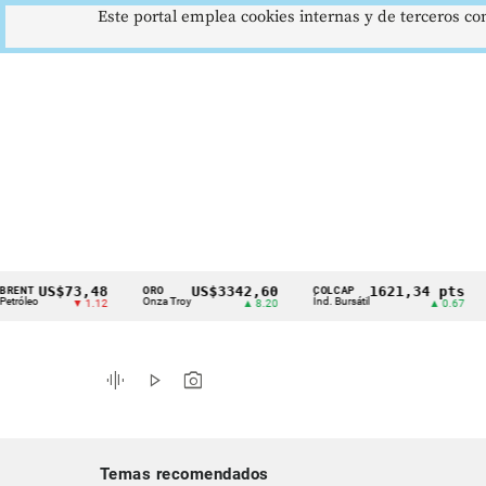
Este portal emplea cookies internas y de terceros con
US$73,48
US$3342,60
1621,34 pts
ORO
COLCAP
USD
Cintillo
Onza Troy
Índ. Bursátil
Dólar
▼ 1.12
▲ 8.20
▲ 0.67
de
indicadores
graphic_eq
play_arrow
photo_camera
económicos
Colombia
Temas recomendados