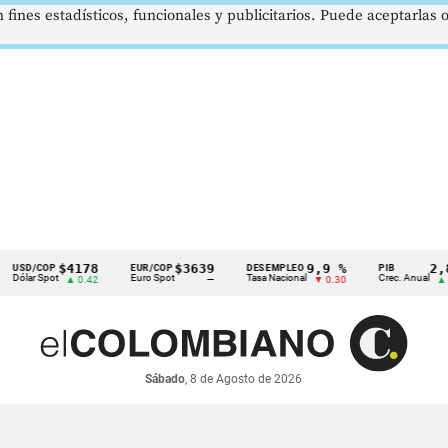
 fines estadísticos, funcionales y publicitarios. Puede aceptarlas
$4178
$3639
9,9 %
2,8 %
/COP
EUR/COP
DESEMPLEO
PIB
 Spot
Euro Spot
Tasa Nacional
Crec. Anual
▲ 0.42
—
▼ 0.30
▲ 0.10
Sábado
, 8 de Agosto de 2026