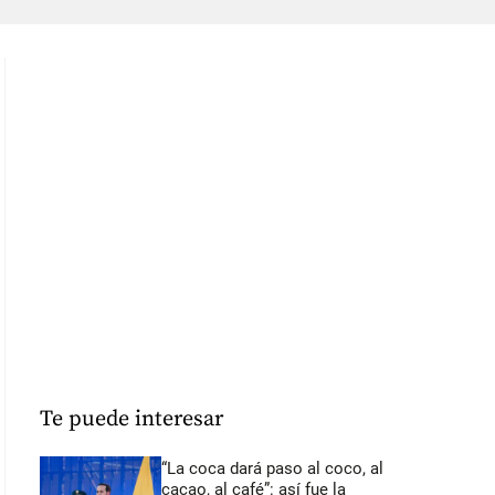
Te puede interesar
“La coca dará paso al coco, al
cacao, al café”: así fue la