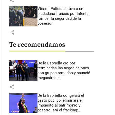
share
Video | Policía detuvo a un
ciudadano francés por intentar
romper la seguridad de la
posesión
share
Te recomendamos
De la Espriella dio por
terminadas las negociaciones
con grupos armados y anunció
megacárceles
share
De la Espriella congelará el
gasto público, eliminará el
impuesto al patrimonio y
desarrollará el fracking: