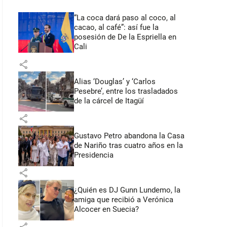
“La coca dará paso al coco, al
cacao, al café”: así fue la
posesión de De la Espriella en
Cali
share
Alias ‘Douglas’ y ‘Carlos
Pesebre’, entre los trasladados
de la cárcel de Itagüí
share
Gustavo Petro abandona la Casa
de Nariño tras cuatro años en la
Presidencia
share
¿Quién es DJ Gunn Lundemo, la
amiga que recibió a Verónica
Alcocer en Suecia?