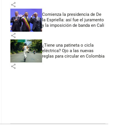
primeros anuncios desde Cali
share
Comienza la presidencia de De
la Espriella: así fue el juramento
y la imposición de banda en Cali
share
¿Tiene una patineta o cicla
eléctrica? Ojo a las nuevas
reglas para circular en Colombia
share