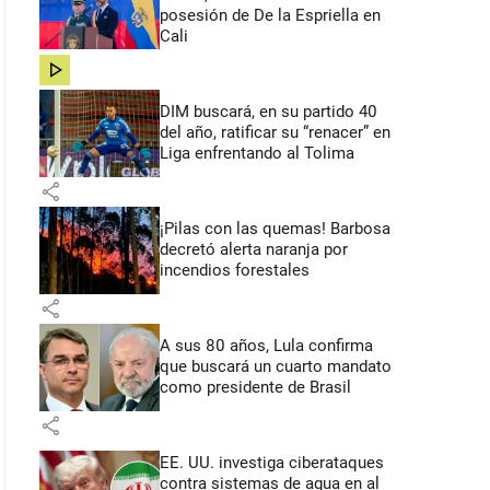
posesión de De la Espriella en
Cali
share
DIM buscará, en su partido 40
del año, ratificar su “renacer” en
Liga enfrentando al Tolima
share
¡Pilas con las quemas! Barbosa
decretó alerta naranja por
incendios forestales
share
A sus 80 años, Lula confirma
que buscará un cuarto mandato
como presidente de Brasil
share
EE. UU. investiga ciberataques
contra sistemas de agua en al