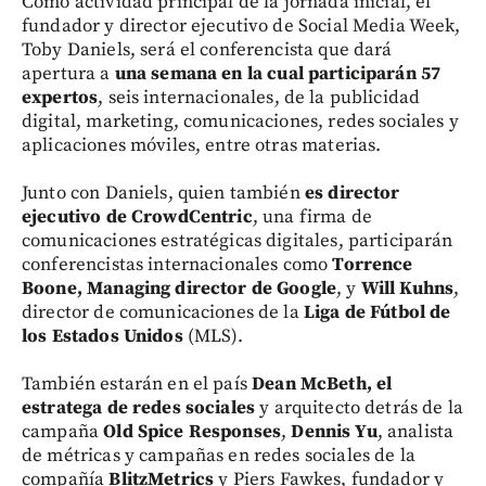
Como actividad principal de la jornada inicial, el
fundador y director ejecutivo de Social Media Week,
Toby Daniels, será el conferencista que dará
apertura a
una semana en la cual participarán 57
expertos
, seis internacionales, de la publicidad
digital, marketing, comunicaciones, redes sociales y
aplicaciones móviles, entre otras materias.
Junto con Daniels, quien también
es director
ejecutivo de CrowdCentric
, una firma de
comunicaciones estratégicas digitales, participarán
conferencistas internacionales como
Torrence
Boone, Managing director de Google
, y
Will Kuhns
,
director de comunicaciones de la
Liga de Fútbol de
los Estados Unidos
(MLS).
También estarán en el país
Dean McBeth, el
estratega de redes sociales
y arquitecto detrás de la
campaña
Old Spice Responses
,
Dennis Yu
, analista
de métricas y campañas en redes sociales de la
compañía
BlitzMetrics
y Piers Fawkes, fundador y