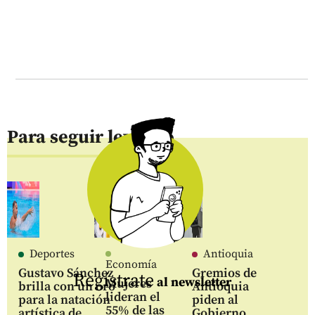
Para seguir leyendo
Deportes
Antioquia
Economía
Gustavo Sánchez
Gremios de
Regístrate
al newsletter
Mujeres
brilla con un oro
Antioquia
lideran el
para la natación
piden al
55% de las
artística de
Gobierno