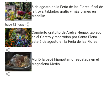
6 de agosto en la Feria de las Flores: final de
la trova, tablados gratis y más planes en
Medellín
share
hace 12 horas
Concierto gratuito de Arelys Henao, tablado
en el Centro y recorridos por Santa Elena
este 6 de agosto en la Feria de las Flores
share
Murió la bebé hipopótamo rescatada en el
Magdalena Medio
share