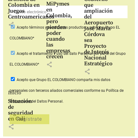
MiPymes
Colombia en
que
en
Juegos
ampliación
Colombia,
Centroamericanos
del
pero
Aeropuerto
share
pierden
José María
Acepto
términos y condiciones productos y servicios
Grupo EL
poder
Córdova
cuando
COLOMBIANO*
sea
las
Proyecto
empresas
de Interés
Acepto
el tratamiento y uso del dato Personal
por parte del Grupo
crecen
Nacional
Estratégico
share
EL COLOMBIANO*
share
Acepto que Grupo EL COLOMBIANO
comparta mis datos
personales con terceros aliados comerciales
conforme su Política de
Inicio
Situación
Tratamiento del Datos Personal.
de
seguridad
en Cali
share