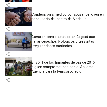
share
Condenaron a médico por abusar de joven en
consultorio del centro de Medellín
share
Cerraron centro estético en Bogotá tras
hallar desechos biológicos y presuntas
irregularidades sanitarias
share
El 85 % de los firmantes de paz de 2016
siguen comprometidos con el Acuerdo:
Agencia para la Reincorporación
share