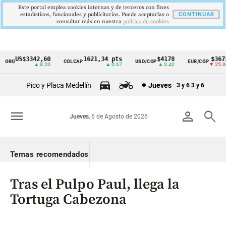
Este portal emplea cookies internas y de terceros con fines
estadísticos, funcionales y publicitarios. Puede aceptarlas o
CONTINUAR
consultar más en nuestra
politica de cookies
US$3342,60
1621,34 pts
$4178
$3672
ORO
COLCAP
USD/COP
EUR/COP
Cintillo
▲ 8.20
▲ 0.67
▲ 0.42
▼ 25.00
de
Pico y Placa Medellín
Jueves
3 y 6
3 y 6
indicadores
económicos
menu
person
search
Jueves
, 6 de Agosto de 2026
Colombia
Temas recomendados
Tras el Pulpo Paul, llega la
Tortuga Cabezona