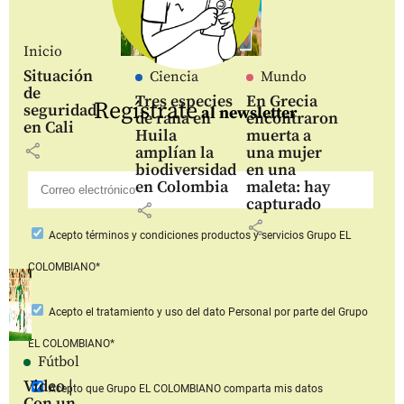
Inicio
Situación
Ciencia
Mundo
de
Tres especies
En Grecia
Regístrate
seguridad
al newsletter
de rana en
encontraron
en Cali
Huila
muerta a
share
amplían la
una mujer
biodiversidad
en una
en Colombia
maleta: hay
capturado
share
share
Acepto
términos y condiciones productos y servicios
Grupo EL
COLOMBIANO*
Acepto
el tratamiento y uso del dato Personal
por parte del Grupo
EL COLOMBIANO*
Fútbol
Video |
Acepto que Grupo EL COLOMBIANO
comparta mis datos
Con un