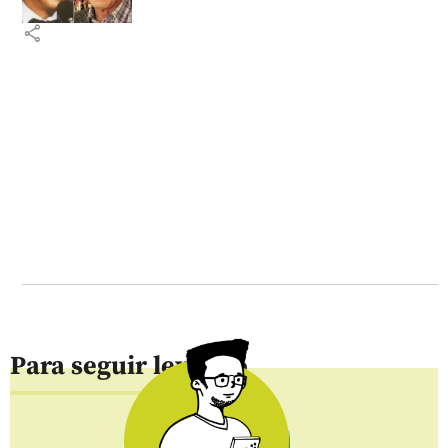
share
Para seguir leyendo