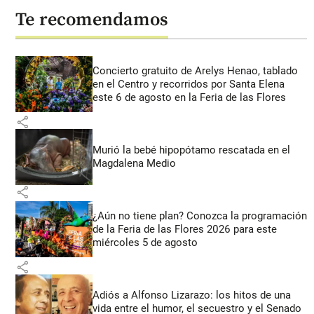
Te recomendamos
Concierto gratuito de Arelys Henao, tablado
en el Centro y recorridos por Santa Elena
este 6 de agosto en la Feria de las Flores
share
Murió la bebé hipopótamo rescatada en el
Magdalena Medio
share
¿Aún no tiene plan? Conozca la programación
de la Feria de las Flores 2026 para este
miércoles 5 de agosto
share
Adiós a Alfonso Lizarazo: los hitos de una
vida entre el humor, el secuestro y el Senado