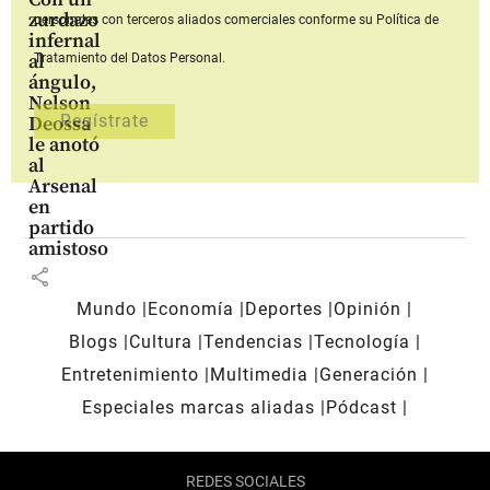
zurdazo
personales con terceros aliados comerciales
conforme su Política de
infernal
al
Tratamiento del Datos Personal.
ángulo,
Nelson
Deossa
le anotó
al
Arsenal
en
partido
amistoso
share
Mundo
Economía
Deportes
Opinión
Blogs
Cultura
Tendencias
Tecnología
Entretenimiento
Multimedia
Generación
Especiales marcas aliadas
Pódcast
REDES SOCIALES