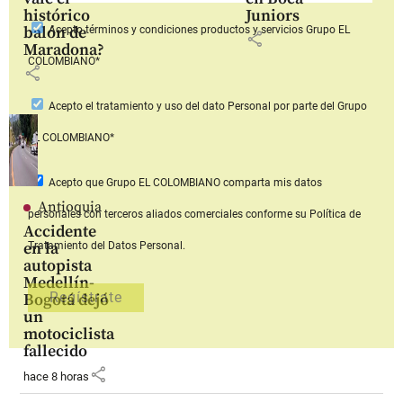
histórico
Juniors
balón de
Acepto
términos y condiciones productos y servicios
Grupo EL
share
Maradona?
COLOMBIANO*
share
Acepto
el tratamiento y uso del dato Personal
por parte del Grupo
EL COLOMBIANO*
Acepto que Grupo EL COLOMBIANO
comparta mis datos
Antioquia
personales con terceros aliados comerciales
conforme su Política de
Accidente
en la
Tratamiento del Datos Personal.
autopista
Medellín-
Bogotá dejó
un
motociclista
fallecido
share
hace 8 horas