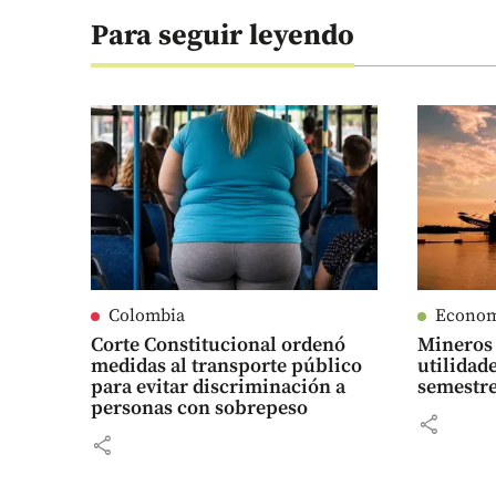
Para seguir leyendo
Colombia
Econo
Corte Constitucional ordenó
Mineros 
medidas al transporte público
utilidad
para evitar discriminación a
semestre
personas con sobrepeso
share
share