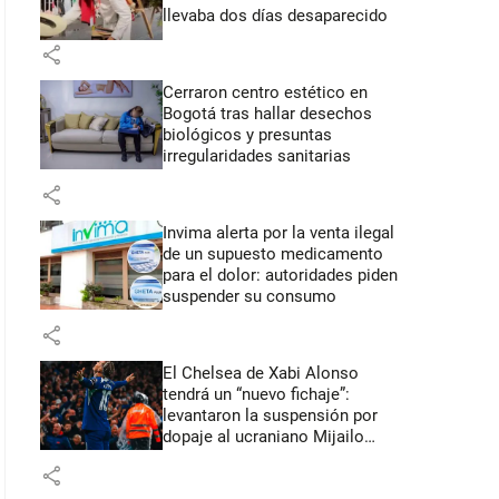
llevaba dos días desaparecido
share
Cerraron centro estético en
Bogotá tras hallar desechos
biológicos y presuntas
irregularidades sanitarias
share
Invima alerta por la venta ilegal
de un supuesto medicamento
para el dolor: autoridades piden
suspender su consumo
share
El Chelsea de Xabi Alonso
tendrá un “nuevo fichaje”:
levantaron la suspensión por
dopaje al ucraniano Mijailo
Mudryk
share