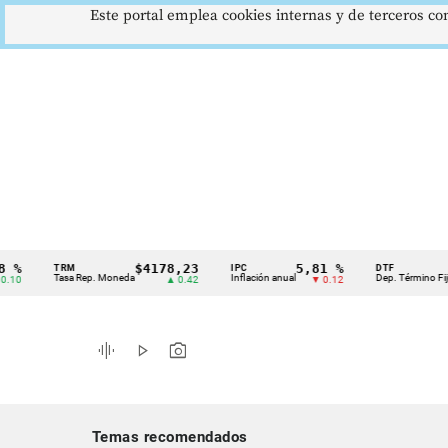
Este portal emplea cookies internas y de terceros con
$4178,23
5,81 %
12,
TRM
IPC
DTF
Cintillo
Tasa Rep. Moneda
Inflación anual
Dep. Término Fijo
▲ 0.42
▼ 0.12
▲
de
indicadores
graphic_eq
play_arrow
photo_camera
económicos
Colombia
Temas recomendados