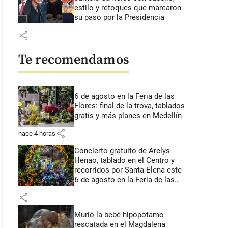
estilo y retoques que marcaron
su paso por la Presidencia
share
Te recomendamos
6 de agosto en la Feria de las
Flores: final de la trova, tablados
gratis y más planes en Medellín
share
hace 4 horas
Concierto gratuito de Arelys
Henao, tablado en el Centro y
recorridos por Santa Elena este
6 de agosto en la Feria de las
Flores
share
Murió la bebé hipopótamo
rescatada en el Magdalena