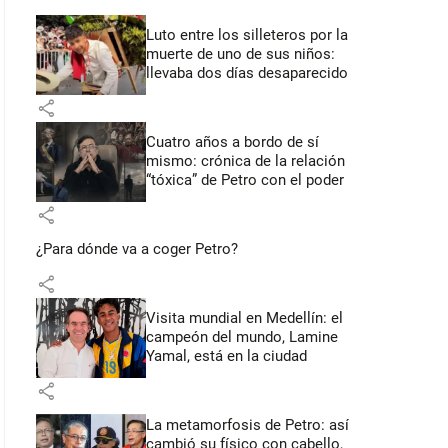
Luto entre los silleteros por la
muerte de uno de sus niños:
llevaba dos días desaparecido
share
Cuatro años a bordo de sí
mismo: crónica de la relación
“tóxica” de Petro con el poder
share
¿Para dónde va a coger Petro?
share
Visita mundial en Medellín: el
campeón del mundo, Lamine
Yamal, está en la ciudad
share
La metamorfosis de Petro: así
cambió su físico con cabello,