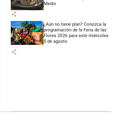
Medio
share
¿Aún no tiene plan? Conozca la
programación de la Feria de las
Flores 2026 para este miércoles
5 de agosto
share