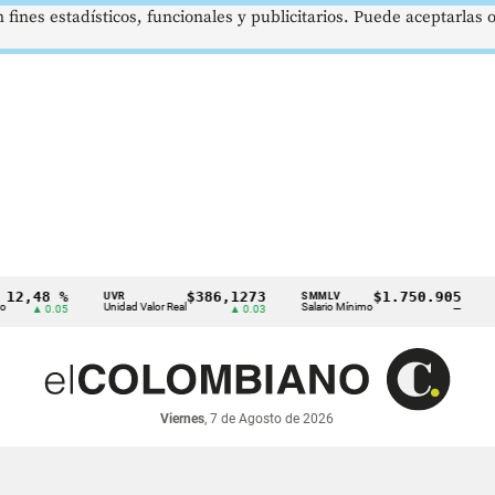
 fines estadísticos, funcionales y publicitarios. Puede aceptarlas
48 %
$386,1273
$1.750.905
UVR
SMMLV
BRENT
Unidad Valor Real
Salario Mínimo
Petróle
 0.05
▲ 0.03
—
Viernes
, 7 de Agosto de 2026