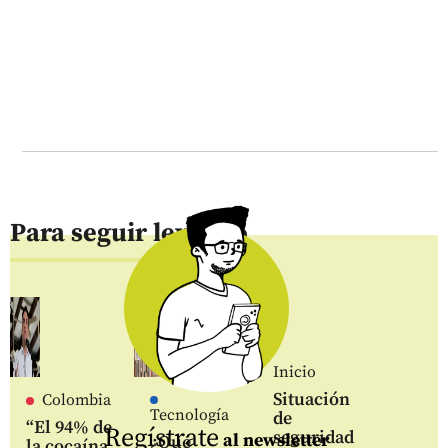
Para seguir leyendo
Inicio
Situación
Colombia
Tecnología
de
“El 94% de
Regístrate
seguridad
al newsletter
¿Qué
la cocaína