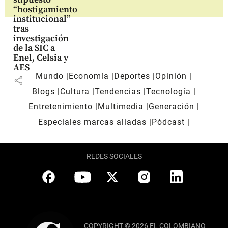
“hostigamiento
institucional”
tras
investigación
de la SIC a
Enel, Celsia y
AES
Mundo
Economía
Deportes
Opinión
share
Blogs
Cultura
Tendencias
Tecnología
Entretenimiento
Multimedia
Generación
Especiales marcas aliadas
Pódcast
REDES SOCIALES
COPYRIGHT © 2026 EL COLOMBIANO