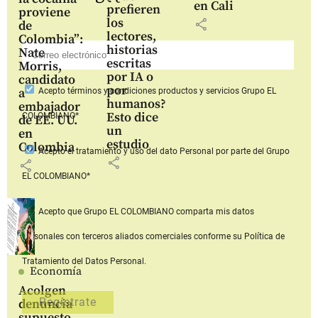
en Cali
prefieren
proviene
los
share
de
lectores,
Colombia”:
historias
Nate
escritas
Morris,
por IA o
candidato
por
a
Acepto
términos y condiciones productos y servicios
Grupo EL
humanos?
embajador
Esto dice
COLOMBIANO*
de EE. UU.
un
en
estudio
Colombia
Acepto
el tratamiento y uso del dato Personal
por parte del Grupo
share
share
EL COLOMBIANO*
Acepto que Grupo EL COLOMBIANO
comparta mis datos
personales con terceros aliados comerciales
conforme su Política de
Tratamiento del Datos Personal.
Economía
Acolgen
denuncia
supuesto