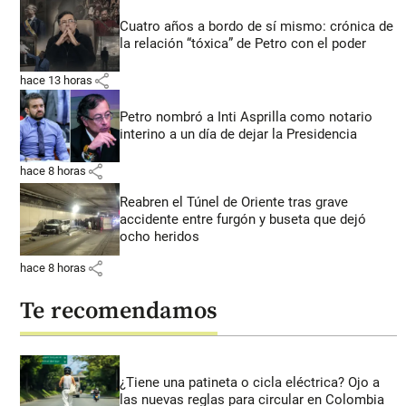
Cuatro años a bordo de sí mismo: crónica de
la relación “tóxica” de Petro con el poder
share
hace 13 horas
Petro nombró a Inti Asprilla como notario
interino a un día de dejar la Presidencia
share
hace 8 horas
Reabren el Túnel de Oriente tras grave
accidente entre furgón y buseta que dejó
ocho heridos
share
hace 8 horas
Te recomendamos
¿Tiene una patineta o cicla eléctrica? Ojo a
las nuevas reglas para circular en Colombia