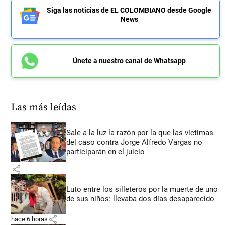
Siga las noticias de EL COLOMBIANO desde Google
News
Únete a nuestro canal de Whatsapp
Las más leídas
Sale a la luz la razón por la que las víctimas
del caso contra Jorge Alfredo Vargas no
participarán en el juicio
share
Luto entre los silleteros por la muerte de uno
de sus niños: llevaba dos días desaparecido
share
hace 6 horas