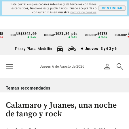
Este portal emplea cookies internas y de terceros con fines
estadísticos, funcionales y publicitarios. Puede aceptarlas o
CONTINUAR
consultar más en nuestra
politica de cookies
US$3342,60
1621,34 pts
$4178
$3
ORO
COLCAP
USD/COP
EUR/COP
Cintillo
▲ 8.20
▲ 0.67
▲ 0.42
▼ 2
de
Pico y Placa Medellín
Jueves
3 y 6
3 y 6
indicadores
económicos
menu
person
search
Jueves
, 6 de Agosto de 2026
Colombia
Temas recomendados
Calamaro y Juanes, una noche
de tango y rock