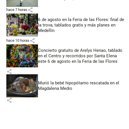
share
hace 7 horas
6 de agosto en la Feria de las Flores: final de
la trova, tablados gratis y más planes en
Medellín
share
hace 10 horas
Concierto gratuito de Arelys Henao, tablado
en el Centro y recorridos por Santa Elena
este 6 de agosto en la Feria de las Flores
share
Murió la bebé hipopótamo rescatada en el
Magdalena Medio
share