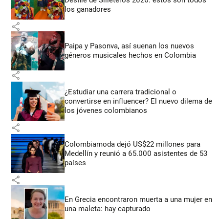
los ganadores
share
Paipa y Pasonva, así suenan los nuevos
géneros musicales hechos en Colombia
share
¿Estudiar una carrera tradicional o
convertirse en influencer? El nuevo dilema de
los jóvenes colombianos
share
Colombiamoda dejó US$22 millones para
Medellín y reunió a 65.000 asistentes de 53
países
share
En Grecia encontraron muerta a una mujer en
una maleta: hay capturado