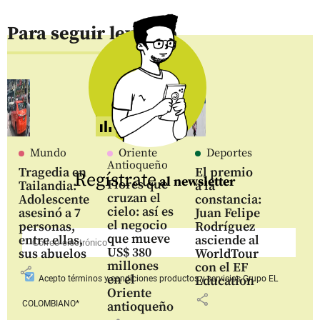
Para seguir leyendo
Mundo
Oriente
Deportes
Antioqueño
Tragedia en
El premio
Regístrate
al newsletter
Flores que
Tailandia:
a la
cruzan el
Adolescente
constancia:
cielo: así es
asesinó a 7
Juan Felipe
el negocio
personas,
Rodríguez
que mueve
entre ellas,
asciende al
US$ 380
sus abuelos
WorldTour
millones
con el EF
share
en el
Education
Acepto
términos y condiciones productos y servicios
Grupo EL
Oriente
share
COLOMBIANO*
antioqueño