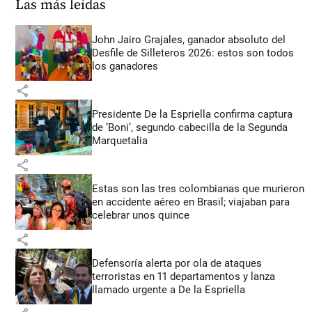
Las más leídas
John Jairo Grajales, ganador absoluto del
Desfile de Silleteros 2026: estos son todos
los ganadores
share
Presidente De la Espriella confirma captura
de ‘Boni’, segundo cabecilla de la Segunda
Marquetalia
share
Estas son las tres colombianas que murieron
en accidente aéreo en Brasil; viajaban para
celebrar unos quince
share
Defensoría alerta por ola de ataques
terroristas en 11 departamentos y lanza
llamado urgente a De la Espriella