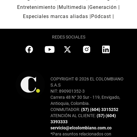
Entretenimiento
Multimedia
Generación
Especiales marcas aliadas
Pódcast
REDES SOCIALES
COPYRIGHT © 2026 EL COLOMBIANO
S.A.S
NIT: 890901352-3
Carrera 48 N° 30 Sur - 119, Envigado,
Antioquia, Colombia.
CONMUTADOR:
(57) (604) 3315252
ATENCIÓN AL CLIENTE:
(57) (604)
3393333
servicio@elcolombiano.com.co
*Para asuntos relacionados con