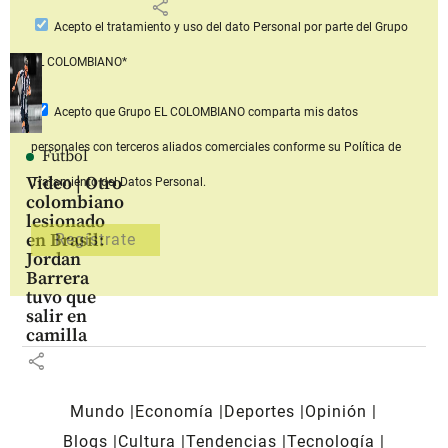
share
Acepto
el tratamiento y uso del dato Personal
por parte del Grupo
EL COLOMBIANO*
Acepto que Grupo EL COLOMBIANO
comparta mis datos
personales con terceros aliados comerciales
conforme su Política de
Fútbol
Video | Otro
Tratamiento del Datos Personal.
colombiano
lesionado
en Brasil:
Jordan
Barrera
tuvo que
salir en
camilla
share
Mundo
Economía
Deportes
Opinión
Blogs
Cultura
Tendencias
Tecnología