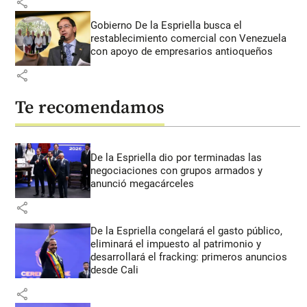
share
Gobierno De la Espriella busca el
restablecimiento comercial con Venezuela
con apoyo de empresarios antioqueños
share
Te recomendamos
De la Espriella dio por terminadas las
negociaciones con grupos armados y
anunció megacárceles
share
De la Espriella congelará el gasto público,
eliminará el impuesto al patrimonio y
desarrollará el fracking: primeros anuncios
desde Cali
share