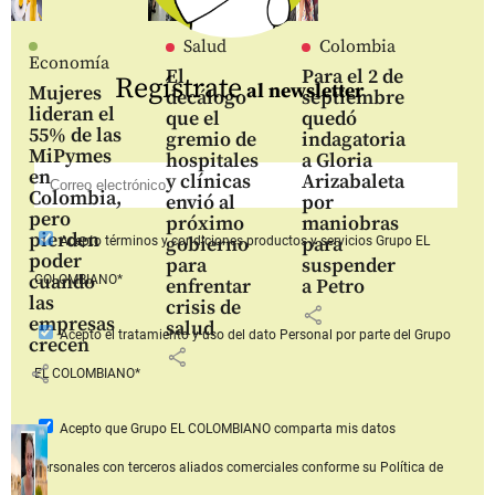
Salud
Colombia
Economía
El
Para el 2 de
Regístrate
al newsletter
Mujeres
decálogo
septiembre
lideran el
que el
quedó
55% de las
gremio de
indagatoria
MiPymes
hospitales
a Gloria
en
y clínicas
Arizabaleta
Colombia,
envió al
por
pero
próximo
maniobras
pierden
gobierno
para
Acepto
términos y condiciones productos y servicios
Grupo EL
poder
para
suspender
cuando
COLOMBIANO*
enfrentar
a Petro
las
crisis de
share
empresas
salud
Acepto
el tratamiento y uso del dato Personal
por parte del Grupo
crecen
share
share
EL COLOMBIANO*
Acepto que Grupo EL COLOMBIANO
comparta mis datos
personales con terceros aliados comerciales
conforme su Política de