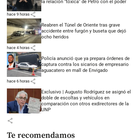
la relación “tóxica” de Petro con el poder
share
hace 9 horas
Reabren el Túnel de Oriente tras grave
accidente entre furgón y buseta que dejó
ocho heridos
share
hace 4 horas
Policía anunció que ya prepara órdenes de
captura contra los sicarios de empresario
aguacatero en mall de Envigado
share
hace 6 horas
Exclusivo | Augusto Rodríguez se asignó el
doble de escoltas y vehículos en
comparación con otros exdirectores de la
UNP
share
Te recomendamos