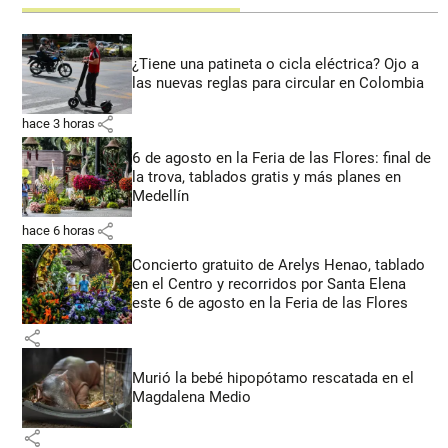
¿Tiene una patineta o cicla eléctrica? Ojo a
las nuevas reglas para circular en Colombia
share
hace 3 horas
6 de agosto en la Feria de las Flores: final de
la trova, tablados gratis y más planes en
Medellín
share
hace 6 horas
Concierto gratuito de Arelys Henao, tablado
en el Centro y recorridos por Santa Elena
este 6 de agosto en la Feria de las Flores
share
Murió la bebé hipopótamo rescatada en el
Magdalena Medio
share