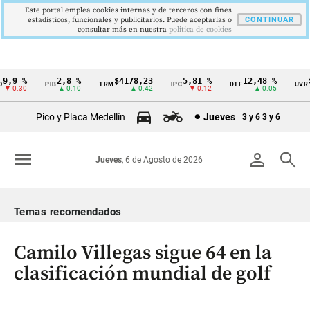
Este portal emplea cookies internas y de terceros con fines
estadísticos, funcionales y publicitarios. Puede aceptarlas o
CONTINUAR
consultar más en nuestra
politica de cookies
,9 %
2,8 %
$4178,23
5,81 %
12,48 %
$3
PIB
TRM
IPC
DTF
UVR
Cintillo
 0.30
▲ 0.10
▲ 0.42
▼ 0.12
▲ 0.05
de
Pico y Placa Medellín
Jueves
3 y 6
3 y 6
indicadores
económicos
menu
person
search
Jueves
, 6 de Agosto de 2026
Colombia
Temas recomendados
Camilo Villegas sigue 64 en la
clasificación mundial de golf