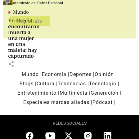
Tratamiento del Datos Personal.
Mundo
En Grecia
encontraron
muerta a
una mujer
en una
maleta: hay
capturado
share
Mundo
Economía
Deportes
Opinión
Blogs
Cultura
Tendencias
Tecnología
Entretenimiento
Multimedia
Generación
Especiales marcas aliadas
Pódcast
REDES SOCIALES