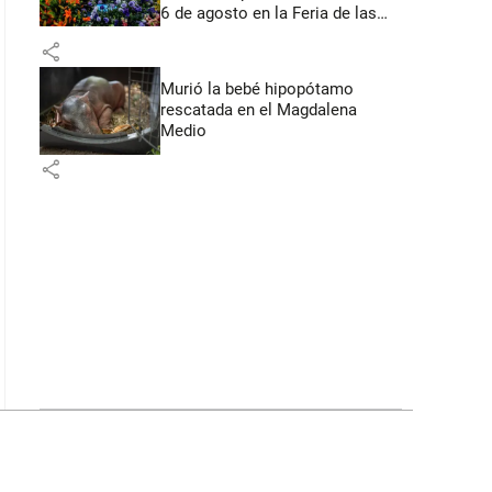
6 de agosto en la Feria de las
Flores
share
Murió la bebé hipopótamo
rescatada en el Magdalena
Medio
share