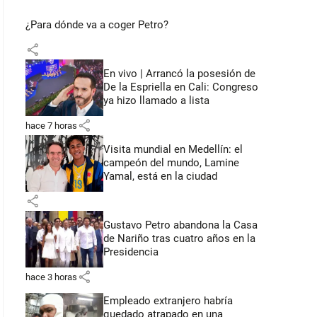
¿Para dónde va a coger Petro?
share
En vivo | Arrancó la posesión de
De la Espriella en Cali: Congreso
ya hizo llamado a lista
share
hace 7 horas
Visita mundial en Medellín: el
campeón del mundo, Lamine
Yamal, está en la ciudad
share
Gustavo Petro abandona la Casa
de Nariño tras cuatro años en la
Presidencia
share
hace 3 horas
Empleado extranjero habría
quedado atrapado en una