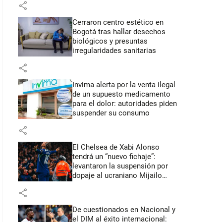
share
Cerraron centro estético en
Bogotá tras hallar desechos
biológicos y presuntas
irregularidades sanitarias
share
Invima alerta por la venta ilegal
de un supuesto medicamento
para el dolor: autoridades piden
suspender su consumo
share
El Chelsea de Xabi Alonso
tendrá un “nuevo fichaje”:
levantaron la suspensión por
dopaje al ucraniano Mijailo
Mudryk
share
De cuestionados en Nacional y
el DIM al éxito internacional: