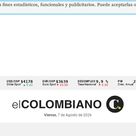
 fines estadísticos, funcionales y publicitarios. Puede aceptarlas
$4178
$3639
9,9 %
2,8 %
D/COP
EUR/COP
DESEMPLEO
PIB
ar Spot
Euro Spot
Tasa Nacional
Crec. Anual
▲ 0.42
▼ 33.00
▼ 0.30
▲ 0.10
Viernes
, 7 de Agosto de 2026