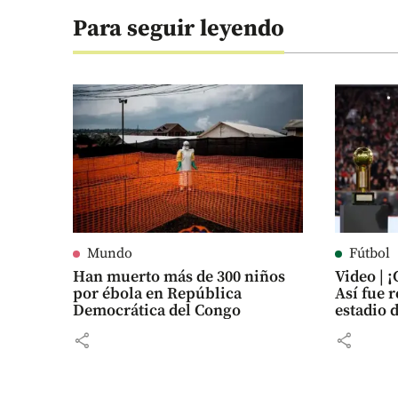
Para seguir leyendo
Mundo
Fútbol
Han muerto más de 300 niños
Video | 
por ébola en República
Así fue 
Democrática del Congo
estadio 
share
share