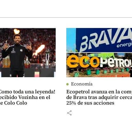
Economía
¡Como toda una leyenda!
Ecopetrol avanza en la co
recibido Vozinha en el
de Brava tras adquirir cerca
de Colo Colo
25% de sus acciones
share