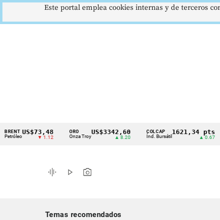
Este portal emplea cookies internas y de terceros con
US$73,48
US$3342,60
1621,34 pts
T
ORO
COLCAP
US
Cintillo
eo
Onza Troy
Índ. Bursátil
Dól
▼ 1.12
▲ 8.20
▲ 0.67
de
indicadores
graphic_eq
play_arrow
photo_camera
económicos
Colombia
Temas recomendados