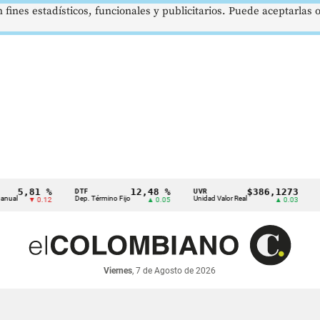
 fines estadísticos, funcionales y publicitarios. Puede aceptarlas
,81 %
12,48 %
$386,1273
DTF
UVR
SMMLV
Dep. Término Fijo
Unidad Valor Real
Salario
▼ 0.12
▲ 0.05
▲ 0.03
Viernes
, 7 de Agosto de 2026