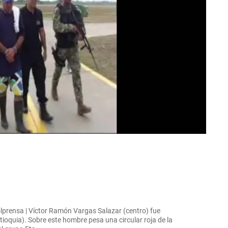
olprensa | Víctor Ramón Vargas Salazar (centro) fue
oquia). Sobre este hombre pesa una circular roja de la