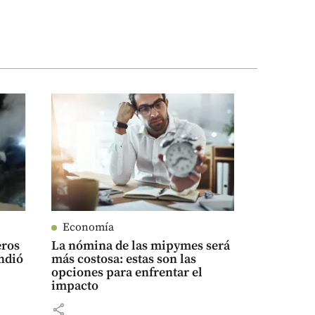
Economía
eros
La nómina de las mipymes será
ndió
más costosa: estas son las
opciones para enfrentar el
impacto
share