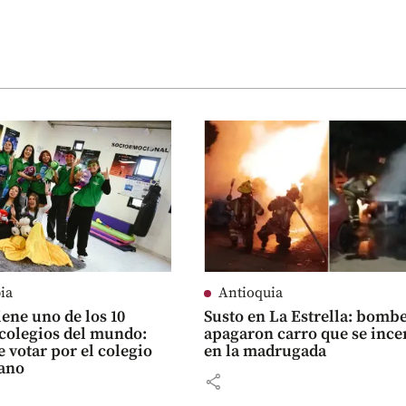
ia
Antioquia
iene uno de los 10
Susto en La Estrella: bomb
colegios del mundo:
apagaron carro que se ince
e votar por el colegio
en la madrugada
ano
share