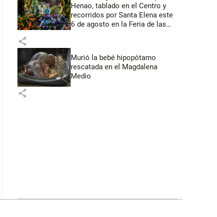
Henao, tablado en el Centro y
recorridos por Santa Elena este
6 de agosto en la Feria de las
Flores
share
Murió la bebé hipopótamo
rescatada en el Magdalena
Medio
share