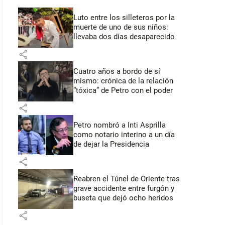
Luto entre los silleteros por la
muerte de uno de sus niños:
llevaba dos días desaparecido
share
Cuatro años a bordo de sí
mismo: crónica de la relación
“tóxica” de Petro con el poder
share
Petro nombró a Inti Asprilla
como notario interino a un día
de dejar la Presidencia
share
Reabren el Túnel de Oriente tras
grave accidente entre furgón y
buseta que dejó ocho heridos
share