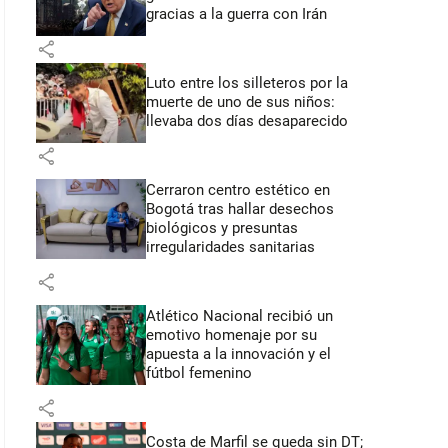
gracias a la guerra con Irán
share
Luto entre los silleteros por la
muerte de uno de sus niños:
llevaba dos días desaparecido
share
Cerraron centro estético en
Bogotá tras hallar desechos
biológicos y presuntas
irregularidades sanitarias
share
Atlético Nacional recibió un
emotivo homenaje por su
apuesta a la innovación y el
fútbol femenino
share
Costa de Marfil se queda sin DT;