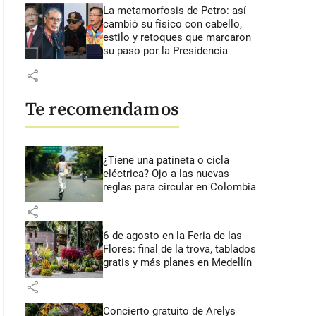
La metamorfosis de Petro: así
cambió su físico con cabello,
estilo y retoques que marcaron
su paso por la Presidencia
share
Te recomendamos
¿Tiene una patineta o cicla
eléctrica? Ojo a las nuevas
reglas para circular en Colombia
share
6 de agosto en la Feria de las
Flores: final de la trova, tablados
gratis y más planes en Medellín
share
Concierto gratuito de Arelys