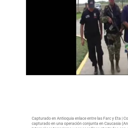
Capturado en Antioquia enlace entre las Farc y Eta | C
capturado en una operación conjunta en Caucasia (Anti