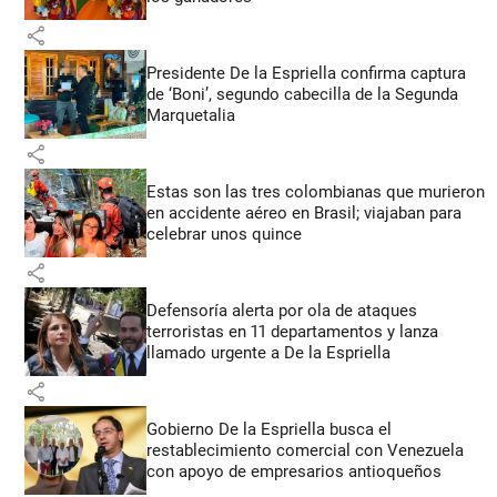
share
Presidente De la Espriella confirma captura
de ‘Boni’, segundo cabecilla de la Segunda
Marquetalia
share
Estas son las tres colombianas que murieron
en accidente aéreo en Brasil; viajaban para
celebrar unos quince
share
Defensoría alerta por ola de ataques
terroristas en 11 departamentos y lanza
llamado urgente a De la Espriella
share
Gobierno De la Espriella busca el
restablecimiento comercial con Venezuela
con apoyo de empresarios antioqueños