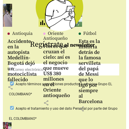
Antioquia
Oriente
Fútbol
Antioqueño
Accidente
Esta es la
Regístrate
al newsletter
Flores que
en la
historia
cruzan el
autopista
detrás de
cielo: así es
Medellín-
la famosa
el negocio
Bogotá dejó
servilleta
que mueve
un
del papá
US$ 380
motociclista
de Messi
millones
fallecido
que lo
en el
ligó por
Acepto
términos y condiciones productos y servicios
Grupo EL
share
Oriente
siempre
COLOMBIANO*
antioqueño
al
Barcelona
share
share
Acepto
el tratamiento y uso del dato Personal
por parte del Grupo
EL COLOMBIANO*