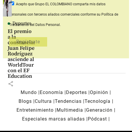
Acepto que Grupo EL COLOMBIANO
comparta mis datos
personales con terceros aliados comerciales
conforme su Política de
Deportes
Tratamiento del Datos Personal.
El premio
a la
constancia:
Juan Felipe
Rodríguez
asciende al
WorldTour
con el EF
Education
share
Mundo
Economía
Deportes
Opinión
Blogs
Cultura
Tendencias
Tecnología
Entretenimiento
Multimedia
Generación
Especiales marcas aliadas
Pódcast