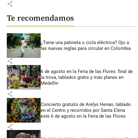
share
Te recomendamos
¿Tiene una patineta o cicla eléctrica? Ojo a
las nuevas reglas para circular en Colombia
share
6 de agosto en la Feria de las Flores: final de
la trova, tablados gratis y más planes en
Medellín
share
Concierto gratuito de Arelys Henao, tablado
en el Centro y recorridos por Santa Elena
este 6 de agosto en la Feria de las Flores
share