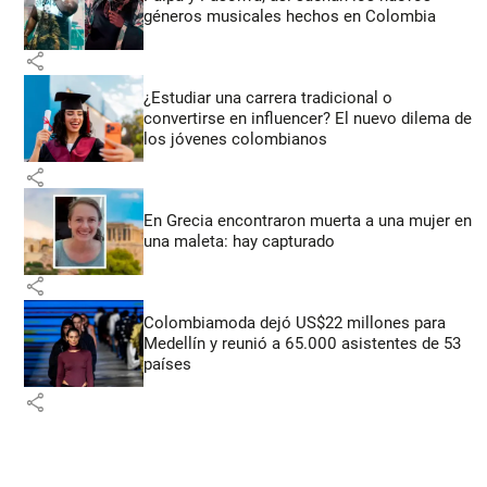
géneros musicales hechos en Colombia
share
¿Estudiar una carrera tradicional o
convertirse en influencer? El nuevo dilema de
los jóvenes colombianos
share
En Grecia encontraron muerta a una mujer en
una maleta: hay capturado
share
Colombiamoda dejó US$22 millones para
Medellín y reunió a 65.000 asistentes de 53
países
share