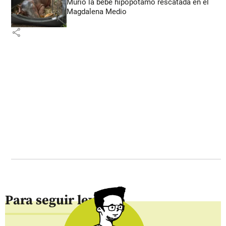
Murió la bebé hipopótamo rescatada en el
Magdalena Medio
share
Para seguir leyendo