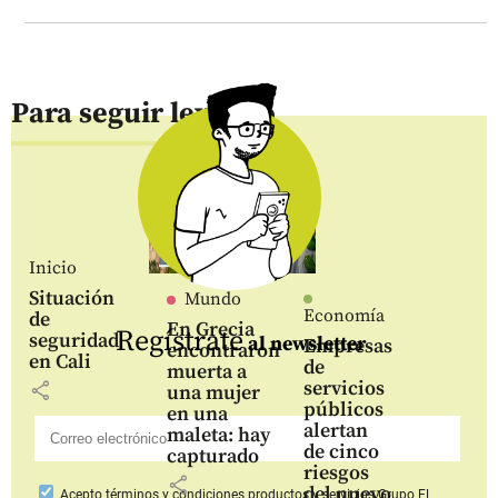
Para seguir leyendo
Inicio
Situación
Mundo
Economía
de
En Grecia
Regístrate
seguridad
al newsletter
Empresas
encontraron
en Cali
de
muerta a
servicios
share
una mujer
públicos
en una
alertan
maleta: hay
de cinco
capturado
riesgos
share
del nuevo
Acepto
términos y condiciones productos y servicios
Grupo EL