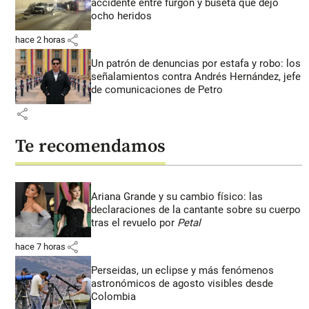
accidente entre furgón y buseta que dejó
ocho heridos
share
hace 2 horas
Un patrón de denuncias por estafa y robo: los
señalamientos contra Andrés Hernández, jefe
de comunicaciones de Petro
share
Te recomendamos
Ariana Grande y su cambio físico: las
declaraciones de la cantante sobre su cuerpo
tras el revuelo por
Petal
share
hace 7 horas
Perseidas, un eclipse y más fenómenos
astronómicos de agosto visibles desde
Colombia