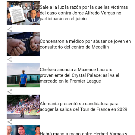
Sale a la luz la razón por la que las víctimas
del caso contra Jorge Alfredo Vargas no
participarán en el juicio
share
Condenaron a médico por abusar de joven en
consultorio del centro de Medellín
share
Chelsea anuncia a Maxence Lacroix
proveniente del Crystal Palace; así va el
mercado en la Premier League
share
Alemania presentó su candidatura para
acoger la salida del Tour de France en 2029
share
Habrá mano a mano entre Herbert Vargas y