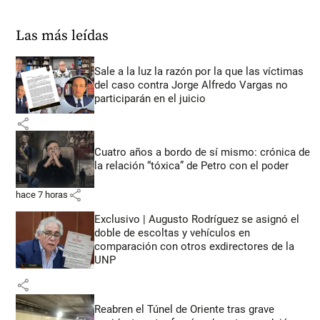
Las más leídas
Sale a la luz la razón por la que las víctimas
del caso contra Jorge Alfredo Vargas no
participarán en el juicio
share
Cuatro años a bordo de sí mismo: crónica de
la relación “tóxica” de Petro con el poder
share
hace 7 horas
Exclusivo | Augusto Rodríguez se asignó el
doble de escoltas y vehículos en
comparación con otros exdirectores de la
UNP
share
Reabren el Túnel de Oriente tras grave