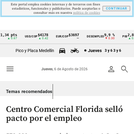
Este portal emplea cookies internas y de terceros con fines
estadísticos, funcionales y publicitarios. Puede aceptarlas o
CONTINUAR
consultar más en nuestra
politica de cookies
,34 pts
$4178
$3697
9,9 %
2,8 %
USD/COP
EUR/COP
DESEMPLEO
PIB
Cintillo
▲ 0.67
▲ 0.42
—
▼ 0.30
▲ 0.10
de
Pico y Placa Medellín
Jueves
3 y 6
3 y 6
indicadores
económicos
menu
person
search
Jueves
, 6 de Agosto de 2026
Colombia
Temas recomendados
Centro Comercial Florida selló
pacto por el empleo