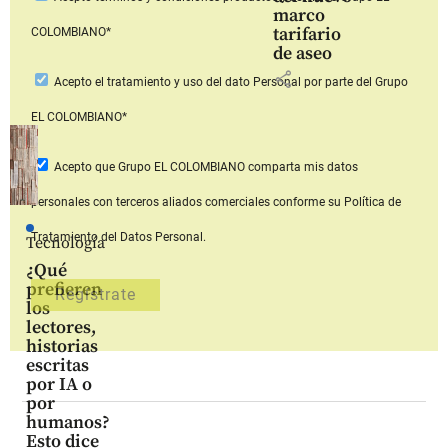
marco
tarifario
COLOMBIANO*
de aseo
share
Acepto
el tratamiento y uso del dato Personal
por parte del Grupo
EL COLOMBIANO*
Acepto que Grupo EL COLOMBIANO
comparta mis datos
personales con terceros aliados comerciales
conforme su Política de
Tratamiento del Datos Personal.
Tecnología
¿Qué
prefieren
los
lectores,
historias
escritas
por IA o
por
humanos?
Esto dice