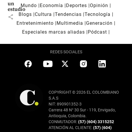
un
Mundo
Economía
Deportes
Opinión
estudio
Blogs
Cultura
Tendencias
Tecnología
share
Entretenimiento
Multimedia
Generación
Especiales marcas aliadas
Pódcast
REDES SOCIALES
COPYRIGHT © 2026 EL COLOMBIANO
S.A.S
NIT: 890901352-3
Carrera 48 N° 30 Sur - 119, Envigado,
Antioquia, Colombia.
CONMUTADOR:
(57) (604) 3315252
ATENCIÓN AL CLIENTE:
(57) (604)