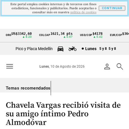
Este portal emplea cookies internas y de terceros con fines
estadísticos, funcionales y publicitarios. Puede aceptarlas o
CONTINUAR
consultar más en nuestra
politica de cookies
US$3342,60
1621,34 pts
$4178
$3649
ORO
COLCAP
USD/COP
EUR/COP
Cintillo
▲ 8.20
▲ 0.67
▲ 0.42
—
de
Pico y Placa Medellín
Lunes
5 y 8
5 y 8
indicadores
económicos
menu
person
search
Lunes
, 10 de Agosto de 2026
Colombia
Temas recomendados
Chavela Vargas recibió visita de
su amigo íntimo Pedro
Almodóvar