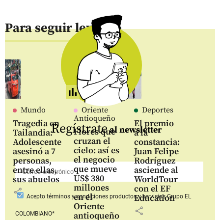
Para seguir leyendo
Mundo
Oriente
Deportes
Antioqueño
Tragedia en
El premio
Regístrate
al newsletter
Flores que
Tailandia:
a la
cruzan el
Adolescente
constancia:
cielo: así es
asesinó a 7
Juan Felipe
el negocio
personas,
Rodríguez
que mueve
entre ellas,
asciende al
US$ 380
sus abuelos
WorldTour
millones
con el EF
share
en el
Education
Acepto
términos y condiciones productos y servicios
Grupo EL
Oriente
share
COLOMBIANO*
antioqueño