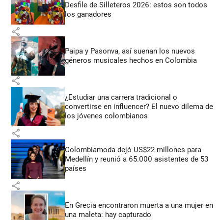
Desfile de Silleteros 2026: estos son todos
los ganadores
share
Paipa y Pasonva, así suenan los nuevos
géneros musicales hechos en Colombia
share
¿Estudiar una carrera tradicional o
convertirse en influencer? El nuevo dilema de
los jóvenes colombianos
share
Colombiamoda dejó US$22 millones para
Medellín y reunió a 65.000 asistentes de 53
países
share
En Grecia encontraron muerta a una mujer en
una maleta: hay capturado