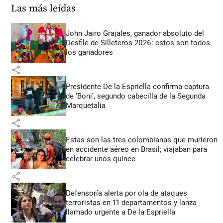
Las más leídas
John Jairo Grajales, ganador absoluto del
Desfile de Silleteros 2026: estos son todos
los ganadores
share
Presidente De la Espriella confirma captura
de ‘Boni’, segundo cabecilla de la Segunda
Marquetalia
share
Estas son las tres colombianas que murieron
en accidente aéreo en Brasil; viajaban para
celebrar unos quince
share
Defensoría alerta por ola de ataques
terroristas en 11 departamentos y lanza
llamado urgente a De la Espriella