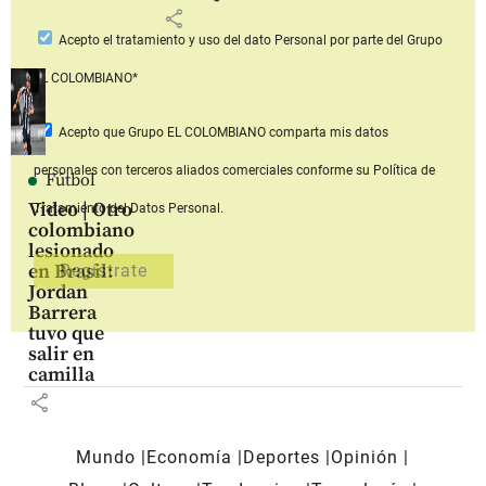
share
Acepto
el tratamiento y uso del dato Personal
por parte del Grupo
EL COLOMBIANO*
Acepto que Grupo EL COLOMBIANO
comparta mis datos
personales con terceros aliados comerciales
conforme su Política de
Fútbol
Video | Otro
Tratamiento del Datos Personal.
colombiano
lesionado
en Brasil:
Jordan
Barrera
tuvo que
salir en
camilla
share
Mundo
Economía
Deportes
Opinión