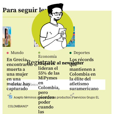
Para seguir leyendo
Mundo
Deportes
Economía
En Grecia
Los récords
Regístrate
al newsletter
Mujeres
encontraron
que
lideran el
muerta a
mantienen a
55% de las
una mujer
Colombia en
MiPymes
en una
la élite del
en
maleta: hay
atletismo
Colombia,
capturado
suramericano
pero
share
share
pierden
Acepto
términos y condiciones productos y servicios
Grupo EL
poder
cuando
COLOMBIANO*
las