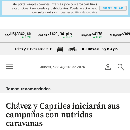
Este portal emplea cookies internas y de terceros con fines
estadísticos, funcionales y publicitarios. Puede aceptarlas o
CONTINUAR
consultar más en nuestra
politica de cookies
US$3342,60
1621,34 pts
$4178
$3697
ORO
COLCAP
USD/COP
EUR/COP
Cintillo
▲ 8.20
▲ 0.67
▲ 0.42
—
de
Pico y Placa Medellín
Jueves
3 y 6
3 y 6
indicadores
económicos
menu
person
search
Jueves
, 6 de Agosto de 2026
Colombia
Temas recomendados
Chávez y Capriles iniciarán sus
campañas con nutridas
caravanas