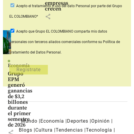
empresas
Acepto
el tratamiento y uso del dato Personal
por parte del Grupo
crecen
share
EL COLOMBIANO*
Acepto que Grupo EL COLOMBIANO
comparta mis datos
personales con terceros aliados comerciales
conforme su Política de
Tratamiento del Datos Personal.
Economía
Grupo
EPM
generó
ganancias
de $3,2
billones
durante
el primer
semestre
Mundo
Economía
Deportes
Opinión
de 2026
Blogs
Cultura
Tendencias
Tecnología
share