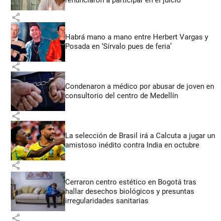
share
Habrá mano a mano entre Herbert Vargas y
Posada en ‘Sírvalo pues de feria’
share
Condenaron a médico por abusar de joven en
consultorio del centro de Medellín
share
La selección de Brasil irá a Calcuta a jugar un
amistoso inédito contra India en octubre
share
Cerraron centro estético en Bogotá tras
hallar desechos biológicos y presuntas
irregularidades sanitarias
share