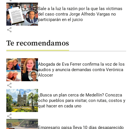
Sale a la luz la razón por la que las víctimas
del caso contra Jorge Alfredo Vargas no
participarán en el juicio
share
Te recomendamos
Abogada de Eva Ferrer confirma la voz de los
audios y anuncia demandas contra Verónica
Alcocer
share
¿Busca un plan cerca de Medellín? Conozca
ocho pueblos para visitar, con rutas, costos y
qué hacer en cada uno
share
Empresario paisa lleva 10 días desaparecido