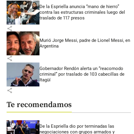
De la Espriella anuncia “mano de hierro”
contra las estructuras criminales luego del
traslado de 117 presos
share
Murió Jorge Messi, padre de Lionel Messi, en
Argentina
share
Gobernador Rendón alerta un “reacomodo
criminal” por traslado de 103 cabecillas de
Itagüí
share
Te recomendamos
De la Espriella dio por terminadas las
negociaciones con grupos armados y