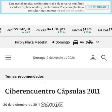
Este portal emplea cookies internas y de terceros con fines
estadísticos, funcionales y publicitarios. Puede aceptarlas o
CONTINUAR
consultar más en nuestra
politica de cookies
US$3342,60
1621,34 pts
$4178
$36
ORO
COLCAP
USD/COP
EUR/COP
Cintillo
▲ 8.20
▲ 0.67
▲ 0.42
de
Pico y Placa Medellín
Domingo
no
no
indicadores
económicos
menu
person
search
Domingo
, 9 de Agosto de 2026
Colombia
Temas recomendados
Ciberencuentro Cápsulas 2011
20 de diciembre de 2011