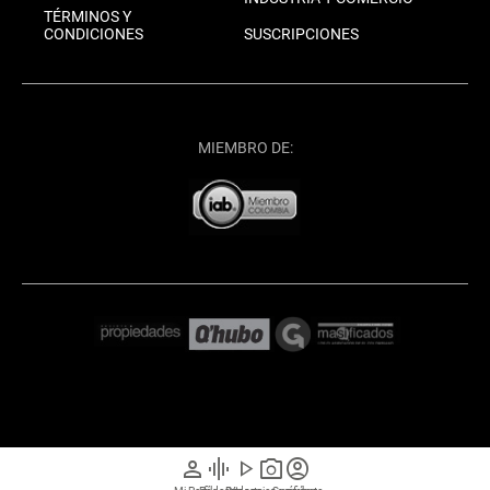
TÉRMINOS Y
CONDICIONES
SUSCRIPCIONES
MIEMBRO DE:
person
graphic_eq
play_arrow
photo_camera
account_circle