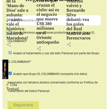
Flores que
de la
Vinícius
cruzan el
‘Mano de
volvió y
cielo: así es
Dios’ sale a
Bernardo
el negocio
subasta:
Silva
que mueve
¿cuánto
debutó: vea
US$ 380
vale el
los goles
millones
histórico
del Real
en el
balón de
Madrid ante
Acepto
términos y condiciones productos y servicios
Grupo EL
Oriente
Maradona?
Ferencvaros
COLOMBIANO*
antioqueño
share
share
share
Acepto
el tratamiento y uso del dato Personal
por parte del Grupo
EL COLOMBIANO*
Acepto que Grupo EL COLOMBIANO
comparta mis datos
personales con terceros aliados comerciales
conforme su Política de
Cita
Textual
Tratamiento del Datos Personal.