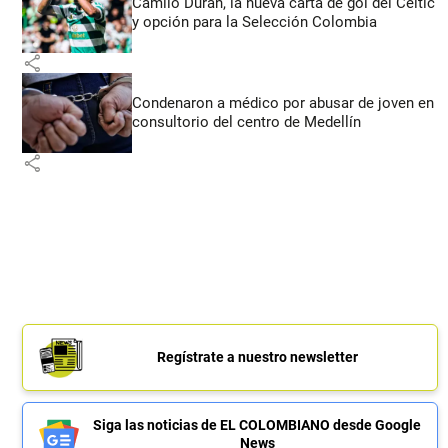
Camilo Durán, la nueva carta de gol del Celtic
y opción para la Selección Colombia
share
Condenaron a médico por abusar de joven en
consultorio del centro de Medellín
share
Regístrate a nuestro newsletter
Siga las noticias de EL COLOMBIANO desde Google
News