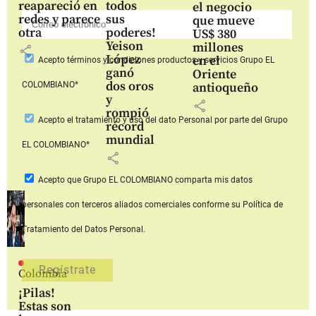
reapareció en
todos
el negocio
redes y parece
sus
que mueve
otra
poderes!
US$ 380
Yeison
millones
share
López
en el
Acepto
términos y condiciones productos y servicios
Grupo EL
ganó
Oriente
dos oros
COLOMBIANO*
antioqueño
y
share
rompió
Acepto
el tratamiento y uso del dato Personal
por parte del Grupo
récord
mundial
EL COLOMBIANO*
share
Acepto que Grupo EL COLOMBIANO
comparta mis datos
personales con terceros aliados comerciales
conforme su Política de
Tratamiento del Datos Personal.
Colombia
¡Pilas!
Estas son