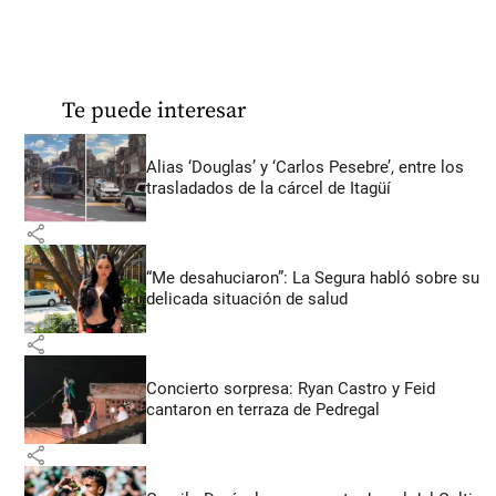
Te puede interesar
Alias ‘Douglas’ y ‘Carlos Pesebre’, entre los
trasladados de la cárcel de Itagüí
share
“Me desahuciaron”: La Segura habló sobre su
delicada situación de salud
share
Concierto sorpresa: Ryan Castro y Feid
cantaron en terraza de Pedregal
share