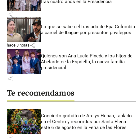
tras cuatro años en la Presidencia
share
Lo que se sabe del traslado de Epa Colombia
a cárcel de Ibagué por presuntos privilegios
share
hace 8 horas
Quiénes son Ana Lucía Pineda y los hijos de
Abelardo de la Espriella, la nueva familia
presidencial
share
Te recomendamos
Concierto gratuito de Arelys Henao, tablado
en el Centro y recorridos por Santa Elena
este 6 de agosto en la Feria de las Flores
share