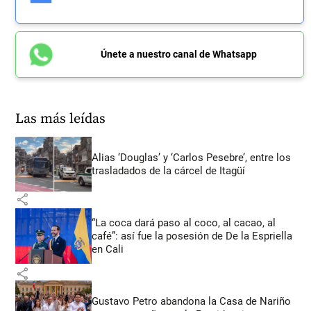
Únete a nuestro canal de Whatsapp
Las más leídas
Alias ‘Douglas’ y ‘Carlos Pesebre’, entre los
trasladados de la cárcel de Itagüí
share
“La coca dará paso al coco, al cacao, al
café”: así fue la posesión de De la Espriella
en Cali
share
Gustavo Petro abandona la Casa de Nariño