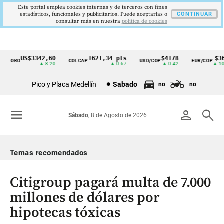
Este portal emplea cookies internas y de terceros con fines
estadísticos, funcionales y publicitarios. Puede aceptarlas o
CONTINUAR
consultar más en nuestra
politica de cookies
US$3342,60
1621,34 pts
$4178
$364
ORO
COLCAP
USD/COP
EUR/COP
Cintillo
▲ 8.20
▲ 0.67
▲ 0.42
▲ 10.0
de
Pico y Placa Medellín
Sabado
no
no
indicadores
económicos
menu
person
search
Sábado
, 8 de Agosto de 2026
Colombia
Temas recomendados
Citigroup pagará multa de 7.000
millones de dólares por
hipotecas tóxicas