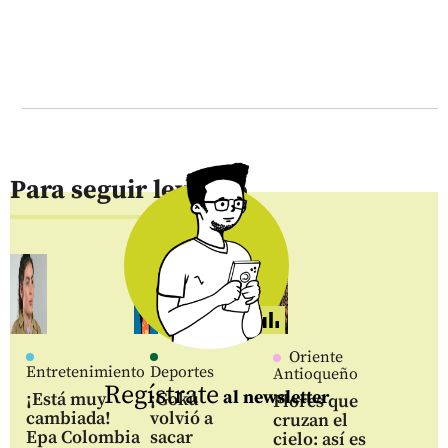
Para seguir leyendo
Oriente
Entretenimiento
Deportes
Antioqueño
Regístrate
al newsletter
¡Está muy
¡Gokú
Flores que
cambiada!
volvió a
cruzan el
Epa Colombia
sacar
cielo: así es