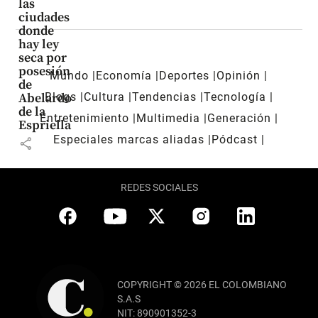
las
ciudades
donde
hay ley
seca por
posesión
Mundo
Economía
Deportes
Opinión
de
Blogs
Cultura
Tendencias
Tecnología
Abelardo
de la
Entretenimiento
Multimedia
Generación
Espriella
Especiales marcas aliadas
Pódcast
share
REDES SOCIALES
COPYRIGHT © 2026 EL COLOMBIANO
S.A.S
NIT: 890901352-3