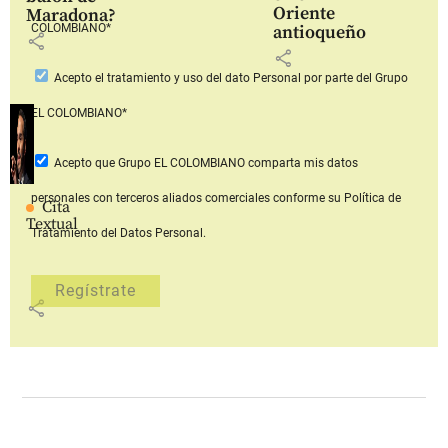
Oriente
Maradona?
COLOMBIANO*
antioqueño
share
share
Acepto
el tratamiento y uso del dato Personal
por parte del Grupo
EL COLOMBIANO*
Acepto que Grupo EL COLOMBIANO
comparta mis datos
personales con terceros aliados comerciales
conforme su Política de
Cita
Textual
Tratamiento del Datos Personal.
share