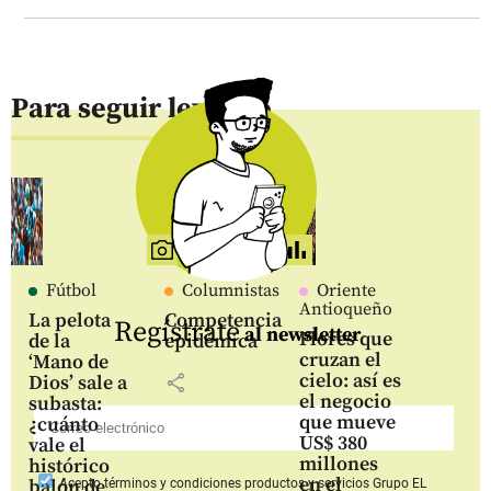
Para seguir leyendo
Fútbol
Columnistas
Oriente
Antioqueño
La pelota
Competencia
Regístrate
al newsletter
Flores que
de la
epidémica
cruzan el
‘Mano de
cielo: así es
share
Dios’ sale a
el negocio
subasta:
que mueve
¿cuánto
US$ 380
vale el
millones
histórico
en el
balón de
Acepto
términos y condiciones productos y servicios
Grupo EL