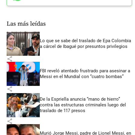
Las más leídas
Lo que se sabe del traslado de Epa Colombia
a cárcel de Ibagué por presuntos privilegios
share
FBI reveló atentado frustrado para asesinar a
Messi en el Mundial con “cuatro bombas”
share
De la Espriella anuncia “mano de hierro”
contra las estructuras criminales luego del
traslado de 117 presos
share
Murió Jorge Messi, padre de Lionel Messi, en