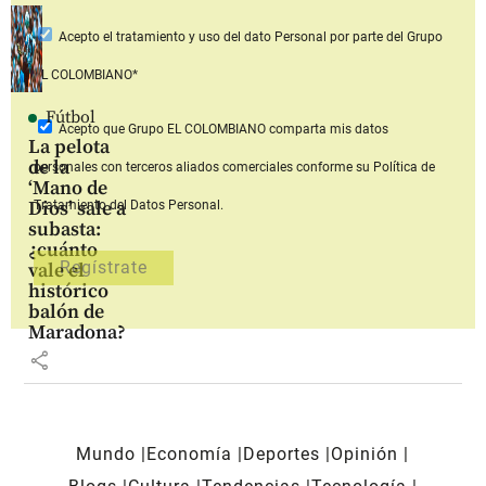
Acepto
el tratamiento y uso del dato Personal
por parte del Grupo
EL COLOMBIANO*
Fútbol
Acepto que Grupo EL COLOMBIANO
comparta mis datos
La pelota
de la
personales con terceros aliados comerciales
conforme su Política de
‘Mano de
Dios’ sale a
Tratamiento del Datos Personal.
subasta:
¿cuánto
vale el
histórico
balón de
Maradona?
share
Mundo
Economía
Deportes
Opinión