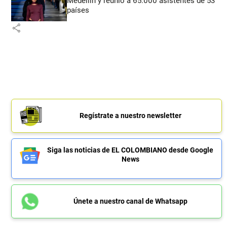
Medellín y reunió a 65.000 asistentes de 53
países
share
Regístrate a nuestro newsletter
Siga las noticias de EL COLOMBIANO desde Google
News
Únete a nuestro canal de Whatsapp