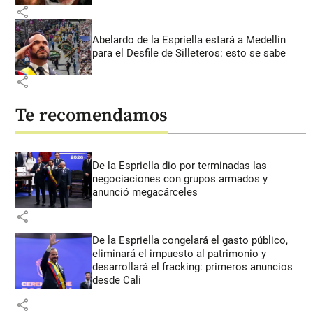
share
Abelardo de la Espriella estará a Medellín
para el Desfile de Silleteros: esto se sabe
share
Te recomendamos
De la Espriella dio por terminadas las
negociaciones con grupos armados y
anunció megacárceles
share
De la Espriella congelará el gasto público,
eliminará el impuesto al patrimonio y
desarrollará el fracking: primeros anuncios
desde Cali
share