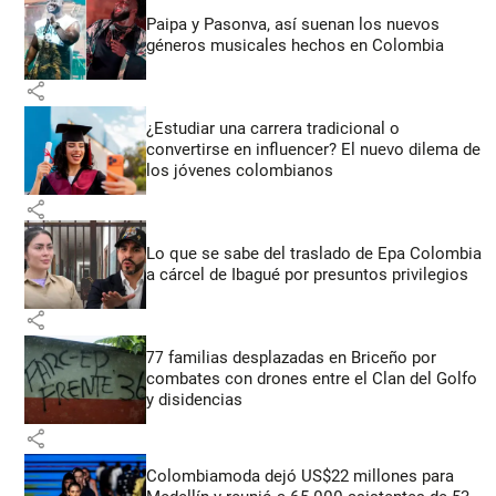
Paipa y Pasonva, así suenan los nuevos
géneros musicales hechos en Colombia
share
¿Estudiar una carrera tradicional o
convertirse en influencer? El nuevo dilema de
los jóvenes colombianos
share
Lo que se sabe del traslado de Epa Colombia
a cárcel de Ibagué por presuntos privilegios
share
77 familias desplazadas en Briceño por
combates con drones entre el Clan del Golfo
y disidencias
share
Colombiamoda dejó US$22 millones para