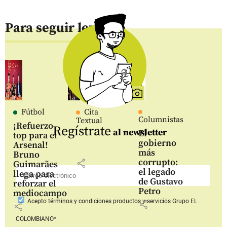
Para seguir leyendo
Fútbol
Cita
Columnistas
Textual
¡Refuerzo
Regístrate
al newsletter
El
top para el
gobierno
Arsenal!
más
Bruno
corrupto:
share
Guimarães
el legado
llega para
de Gustavo
reforzar el
Petro
mediocampo
Acepto
términos y condiciones productos y servicios
Grupo EL
share
share
COLOMBIANO*