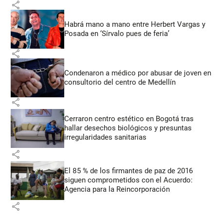
share
Habrá mano a mano entre Herbert Vargas y
Posada en ‘Sírvalo pues de feria’
share
Condenaron a médico por abusar de joven en
consultorio del centro de Medellín
share
Cerraron centro estético en Bogotá tras
hallar desechos biológicos y presuntas
irregularidades sanitarias
share
El 85 % de los firmantes de paz de 2016
siguen comprometidos con el Acuerdo:
Agencia para la Reincorporación
share