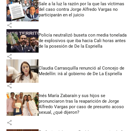
Sale a la luz la razón por la que las víctimas
del caso contra Jorge Alfredo Vargas no
participarán en el juicio
share
Policía neutralizó buseta con media tonelada
de explosivos que iba hacia Cali horas antes
de la posesión de De la Espriella
share
Claudia Carrasquilla renunció al Concejo de
Medellín: irá al gobierno de De La Espriella
share
Inés María Zabaraín y sus hijos se
pronunciaron tras la reaparición de Jorge
Alfredo Vargas por caso de presunto acoso
sexual, ¿qué dijeron?
share