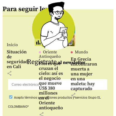
Para seguir leyendo
Inicio
Situación
Oriente
Mundo
de
Antioqueño
En Grecia
Regístrate
seguridad
al newsletter
Flores que
encontraron
en Cali
cruzan el
muerta a
share
cielo: así es
una mujer
el negocio
en una
que mueve
maleta: hay
US$ 380
capturado
millones
share
en el
Acepto
términos y condiciones productos y servicios
Grupo EL
Oriente
COLOMBIANO*
antioqueño
share