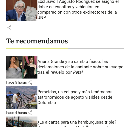
Exclusivo | Augusto Rodríguez se asignó el
doble de escoltas y vehículos en
comparación con otros exdirectores de la
UNP
share
Te recomendamos
Ariana Grande y su cambio físico: las
declaraciones de la cantante sobre su cuerpo
tras el revuelo por
Petal
share
hace 5 horas
Perseidas, un eclipse y más fenómenos
astronómicos de agosto visibles desde
Colombia
share
hace 4 horas
¿Le alcanza para una hamburguesa triple?