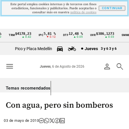
Este portal emplea cookies internas y de terceros con fines
estadísticos, funcionales y publicitarios. Puede aceptarlas o
CONTINUAR
consultar más en nuestra
politica de cookies
$4178,23
5,81 %
12,48 %
$386,1273
TRM
IPC
DTF
UVR
SMMLV
Cintillo
▲ 0.42
▼ 0.12
▲ 0.05
▲ 0.03
de
Pico y Placa Medellín
Jueves
3 y 6
3 y 6
indicadores
económicos
menu
person
search
Jueves
, 6 de Agosto de 2026
Colombia
Temas recomendados
Con agua, pero sin bomberos
03 de mayo de 2010