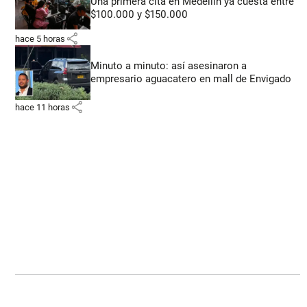
Una primera cita en Medellín ya cuesta entre
$100.000 y $150.000
share
hace 5 horas
Minuto a minuto: así asesinaron a
empresario aguacatero en mall de Envigado
share
hace 11 horas