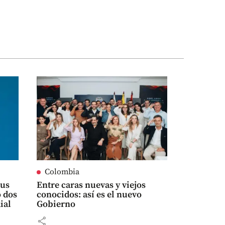
Colombia
sus
Entre caras nuevas y viejos
 dos
conocidos: así es el nuevo
ial
Gobierno
share