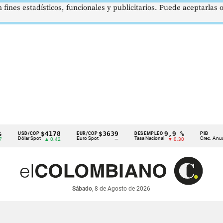
 fines estadísticos, funcionales y publicitarios. Puede aceptarlas
$4178
$3639
9,9 %
2,8 
USD/COP
EUR/COP
DESEMPLEO
PIB
Dólar Spot
Euro Spot
Tasa Nacional
Crec. Anual
▲ 0.42
—
▼ 0.30
▲ 0.
Sábado
, 8 de Agosto de 2026