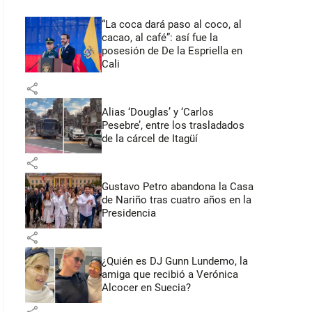
“La coca dará paso al coco, al
cacao, al café”: así fue la
posesión de De la Espriella en
Cali
share
Alias ‘Douglas’ y ‘Carlos
Pesebre’, entre los trasladados
de la cárcel de Itagüí
share
Gustavo Petro abandona la Casa
de Nariño tras cuatro años en la
Presidencia
share
¿Quién es DJ Gunn Lundemo, la
amiga que recibió a Verónica
Alcocer en Suecia?