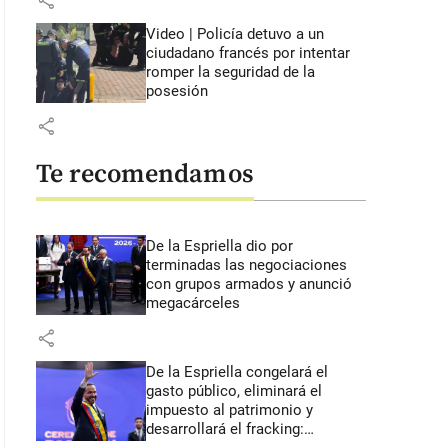
share
Video | Policía detuvo a un
ciudadano francés por intentar
romper la seguridad de la
posesión
share
Te recomendamos
De la Espriella dio por
terminadas las negociaciones
con grupos armados y anunció
megacárceles
share
De la Espriella congelará el
gasto público, eliminará el
impuesto al patrimonio y
desarrollará el fracking: