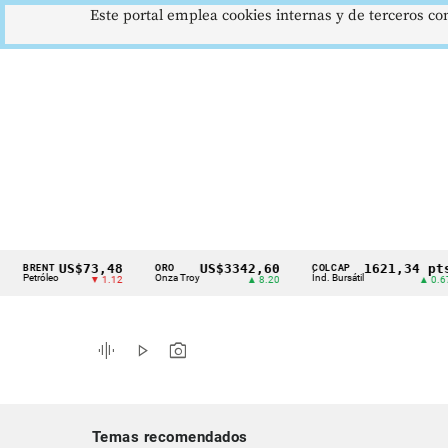
Este portal emplea cookies internas y de terceros con
US$73,48
US$3342,60
1621,34 pts
ENT
ORO
COLCAP
Cintillo
róleo
Onza Troy
Índ. Bursátil
▼ 1.12
▲ 8.20
▲ 0.67
de
indicadores
graphic_eq
play_arrow
photo_camera
económicos
Colombia
Temas recomendados