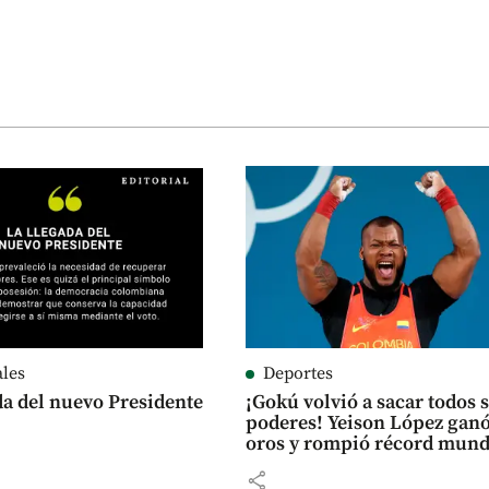
ales
Deportes
da del nuevo Presidente
¡Gokú volvió a sacar todos 
poderes! Yeison López ganó
oros y rompió récord mund
share