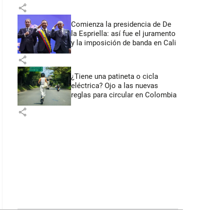
primeros anuncios desde Cali
share
Comienza la presidencia de De
la Espriella: así fue el juramento
y la imposición de banda en Cali
share
¿Tiene una patineta o cicla
eléctrica? Ojo a las nuevas
reglas para circular en Colombia
share