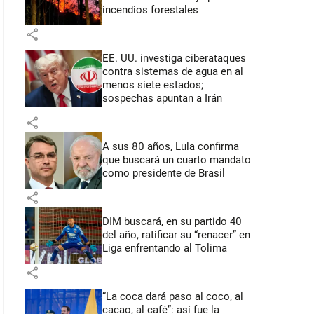
incendios forestales
share
EE. UU. investiga ciberataques
contra sistemas de agua en al
menos siete estados;
sospechas apuntan a Irán
share
A sus 80 años, Lula confirma
que buscará un cuarto mandato
como presidente de Brasil
share
DIM buscará, en su partido 40
del año, ratificar su “renacer” en
Liga enfrentando al Tolima
share
“La coca dará paso al coco, al
cacao, al café”: así fue la