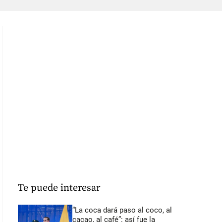
Te puede interesar
“La coca dará paso al coco, al
cacao, al café”: así fue la