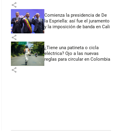
primeros anuncios desde Cali
share
Comienza la presidencia de De
la Espriella: así fue el juramento
y la imposición de banda en Cali
share
¿Tiene una patineta o cicla
eléctrica? Ojo a las nuevas
reglas para circular en Colombia
share