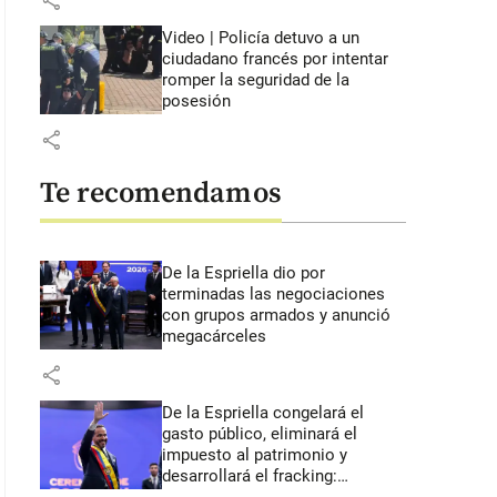
share
Video | Policía detuvo a un
ciudadano francés por intentar
romper la seguridad de la
posesión
share
Te recomendamos
De la Espriella dio por
terminadas las negociaciones
con grupos armados y anunció
megacárceles
share
De la Espriella congelará el
gasto público, eliminará el
impuesto al patrimonio y
desarrollará el fracking: