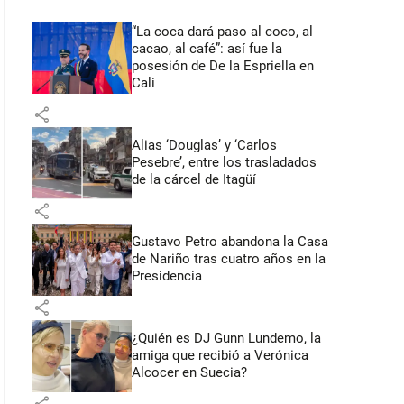
“La coca dará paso al coco, al
cacao, al café”: así fue la
posesión de De la Espriella en
Cali
share
Alias ‘Douglas’ y ‘Carlos
Pesebre’, entre los trasladados
de la cárcel de Itagüí
share
Gustavo Petro abandona la Casa
de Nariño tras cuatro años en la
Presidencia
share
¿Quién es DJ Gunn Lundemo, la
amiga que recibió a Verónica
Alcocer en Suecia?