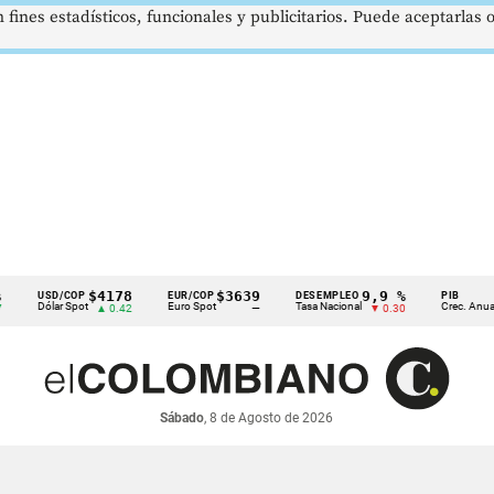
 fines estadísticos, funcionales y publicitarios. Puede aceptarlas
$4178
$3639
9,9 %
2,8 
USD/COP
EUR/COP
DESEMPLEO
PIB
Dólar Spot
Euro Spot
Tasa Nacional
Crec. Anual
▲ 0.42
—
▼ 0.30
▲ 0.1
Sábado
, 8 de Agosto de 2026