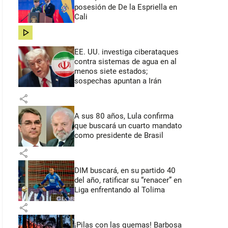
posesión de De la Espriella en
Cali
share
EE. UU. investiga ciberataques
contra sistemas de agua en al
menos siete estados;
sospechas apuntan a Irán
share
A sus 80 años, Lula confirma
que buscará un cuarto mandato
como presidente de Brasil
share
DIM buscará, en su partido 40
del año, ratificar su “renacer” en
Liga enfrentando al Tolima
share
¡Pilas con las quemas! Barbosa