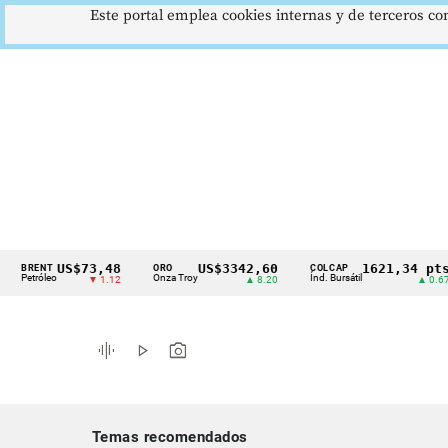
Este portal emplea cookies internas y de terceros con
US$73,48
US$3342,60
1621,34 pts
ENT
ORO
COLCAP
Cintillo
róleo
Onza Troy
Índ. Bursátil
▼ 1.12
▲ 8.20
▲ 0.67
de
indicadores
graphic_eq
play_arrow
photo_camera
económicos
Colombia
Temas recomendados