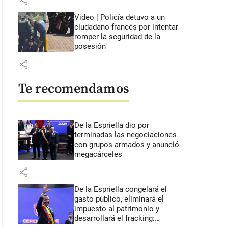
share
Video | Policía detuvo a un
ciudadano francés por intentar
romper la seguridad de la
posesión
share
Te recomendamos
De la Espriella dio por
terminadas las negociaciones
con grupos armados y anunció
megacárceles
share
De la Espriella congelará el
gasto público, eliminará el
impuesto al patrimonio y
desarrollará el fracking: