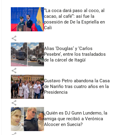
“La coca dará paso al coco, al
cacao, al café”: así fue la
posesión de De la Espriella en
Cali
share
Alias ‘Douglas’ y ‘Carlos
Pesebre’, entre los trasladados
de la cárcel de Itagüí
share
Gustavo Petro abandona la Casa
de Nariño tras cuatro años en la
Presidencia
share
¿Quién es DJ Gunn Lundemo, la
amiga que recibió a Verónica
Alcocer en Suecia?