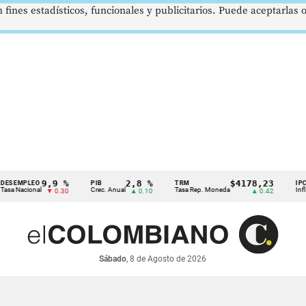
 fines estadísticos, funcionales y publicitarios. Puede aceptarlas
9,9 %
2,8 %
$4178,23
PLEO
PIB
TRM
IPC
cional
Crec. Anual
Tasa Rep. Moneda
Inflación a
▼ 0.30
▲ 0.10
▲ 0.42
Sábado
, 8 de Agosto de 2026