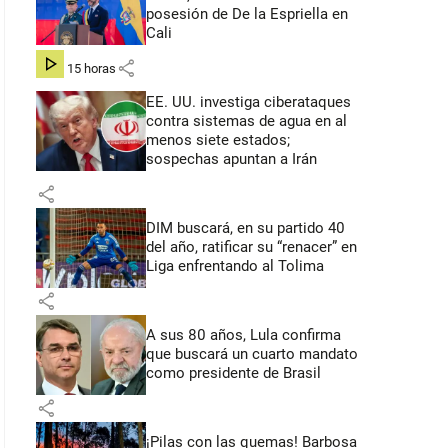
posesión de De la Espriella en
Cali
share
hace 15 horas
EE. UU. investiga ciberataques
contra sistemas de agua en al
menos siete estados;
sospechas apuntan a Irán
share
DIM buscará, en su partido 40
del año, ratificar su “renacer” en
Liga enfrentando al Tolima
share
A sus 80 años, Lula confirma
que buscará un cuarto mandato
como presidente de Brasil
share
¡Pilas con las quemas! Barbosa