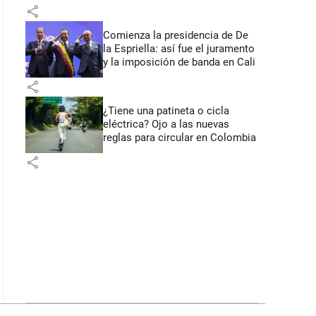
primeros anuncios desde Cali
share
Comienza la presidencia de De
la Espriella: así fue el juramento
y la imposición de banda en Cali
share
¿Tiene una patineta o cicla
eléctrica? Ojo a las nuevas
reglas para circular en Colombia
share