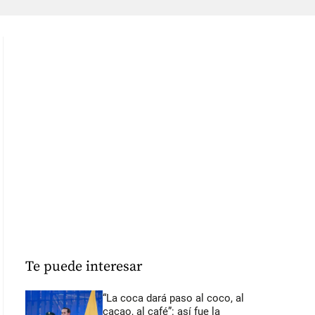
Te puede interesar
“La coca dará paso al coco, al
cacao, al café”: así fue la