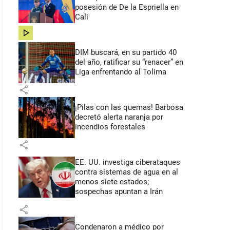
posesión de De la Espriella en
Cali
share
DIM buscará, en su partido 40
del año, ratificar su “renacer” en
Liga enfrentando al Tolima
share
¡Pilas con las quemas! Barbosa
decretó alerta naranja por
incendios forestales
share
EE. UU. investiga ciberataques
contra sistemas de agua en al
menos siete estados;
sospechas apuntan a Irán
share
Condenaron a médico por