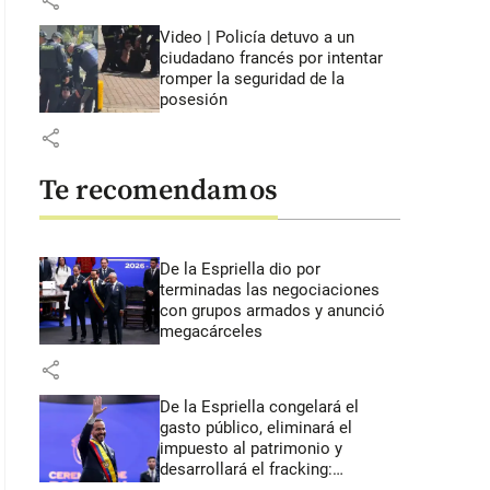
share
Video | Policía detuvo a un
ciudadano francés por intentar
romper la seguridad de la
posesión
share
Te recomendamos
De la Espriella dio por
terminadas las negociaciones
con grupos armados y anunció
megacárceles
share
De la Espriella congelará el
gasto público, eliminará el
impuesto al patrimonio y
desarrollará el fracking: