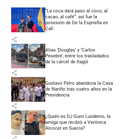
“La coca dará paso al coco, al
cacao, al café”: así fue la
posesión de De la Espriella en
Cali
share
Alias ‘Douglas’ y ‘Carlos
Pesebre’, entre los trasladados
de la cárcel de Itagüí
share
Gustavo Petro abandona la Casa
de Nariño tras cuatro años en la
Presidencia
share
¿Quién es DJ Gunn Lundemo, la
amiga que recibió a Verónica
Alcocer en Suecia?