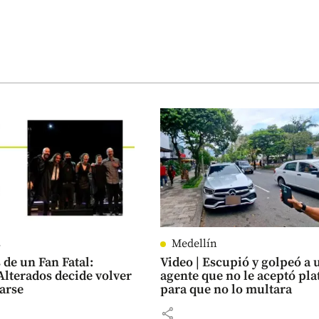
s
Medellín
 de un Fan Fatal:
Video | Escupió y golpeó a 
Alterados decide volver
agente que no le aceptó pla
arse
para que no lo multara
share