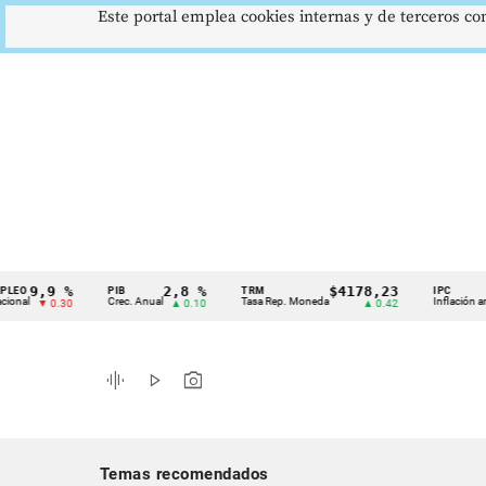
Este portal emplea cookies internas y de terceros con
,9 %
2,8 %
$4178,23
5,
PIB
TRM
IPC
Cintillo
Crec. Anual
Tasa Rep. Moneda
Inflación anual
▼ 0.30
▲ 0.10
▲ 0.42
▼
de
indicadores
graphic_eq
play_arrow
photo_camera
económicos
Colombia
Temas recomendados