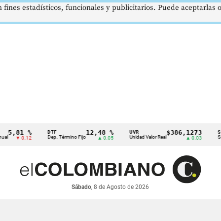
 fines estadísticos, funcionales y publicitarios. Puede aceptarlas
81 %
12,48 %
$386,1273
DTF
UVR
SMMLV
Dep. Término Fijo
Unidad Valor Real
Salario M
 0.12
▲ 0.05
▲ 0.03
Sábado
, 8 de Agosto de 2026