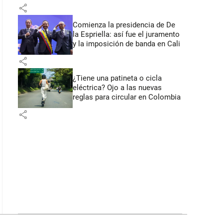
primeros anuncios desde Cali
share
Comienza la presidencia de De
la Espriella: así fue el juramento
y la imposición de banda en Cali
share
¿Tiene una patineta o cicla
eléctrica? Ojo a las nuevas
reglas para circular en Colombia
share