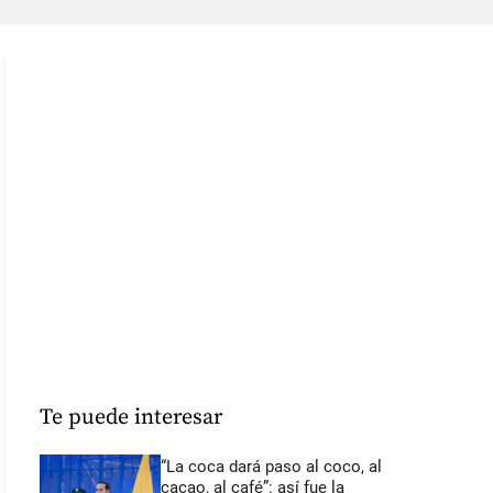
Te puede interesar
“La coca dará paso al coco, al
cacao, al café”: así fue la