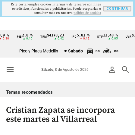
Este portal emplea cookies internas y de terceros con fines
estadísticos, funcionales y publicitarios. Puede aceptarlas o
CONTINUAR
consultar más en nuestra
politica de cookies
9 %
2,8 %
$4178,23
5,81 %
12,48 %
$38
PIB
TRM
IPC
DTF
UVR
Cintillo
.30
▲ 0.10
▲ 0.42
▼ 0.12
▲ 0.05
de
Pico y Placa Medellín
Sabado
no
no
indicadores
económicos
menu
person
search
Sábado
, 8 de Agosto de 2026
Colombia
Temas recomendados
Cristian Zapata se incorpora
este martes al Villarreal