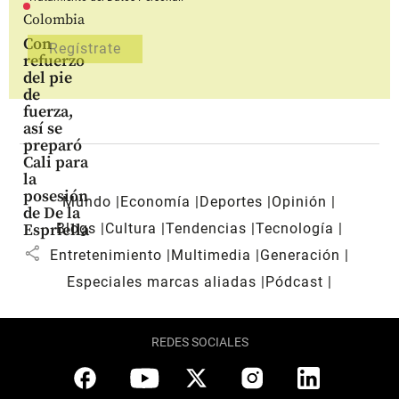
Colombia
Con
refuerzo
del pie
de
fuerza,
así se
preparó
Cali para
la
posesión
Mundo
Economía
Deportes
Opinión
de De la
Blogs
Cultura
Tendencias
Tecnología
Espriella
share
Entretenimiento
Multimedia
Generación
Especiales marcas aliadas
Pódcast
REDES SOCIALES