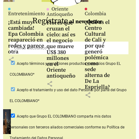
Oriente
Entretenimiento
Colombia
Antioqueño
Regístrate
al newsletter
¡Está muy
¿Qué es el
Flores que
cambiada!
Centro
cruzan el
Epa Colombia
Cultural
cielo: así es
reapareció en
de Cali y
el negocio
redes y parece
por qué
que mueve
otra
generó
US$ 380
polémica
millones
share
como
en el
Acepto
términos y condiciones productos y servicios
Grupo EL
sede
Oriente
alterna de
COLOMBIANO*
antioqueño
De La
share
Espriella?
Acepto
el tratamiento y uso del dato Personal
por parte del Grupo
share
EL COLOMBIANO*
Acepto que Grupo EL COLOMBIANO
comparta mis datos
personales con terceros aliados comerciales
conforme su Política de
Tratamiento del Datos Personal.