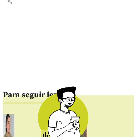
share
Para seguir leyendo