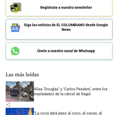
Regístrate a nuestro newsletter
Siga las noticias de EL COLOMBIANO desde Google
News
Únete a nuestro canal de Whatsapp
Las más leídas
Alias ‘Douglas’ y ‘Carlos Pesebre’, entre los
trasladados de la cárcel de Itagüí
share
“La coca dará paso al coco, al cacao, al