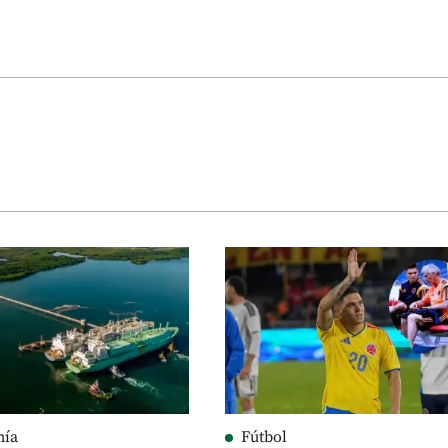
mía
Fútbol