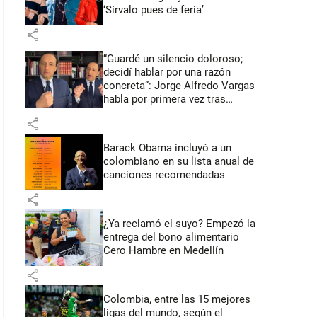
‘Sírvalo pues de feria’
share
“Guardé un silencio doloroso;
decidí hablar por una razón
concreta”: Jorge Alfredo Vargas
habla por primera vez tras
acusación de acoso sexual
share
Barack Obama incluyó a un
colombiano en su lista anual de
canciones recomendadas
share
¿Ya reclamó el suyo? Empezó la
entrega del bono alimentario
Cero Hambre en Medellín
share
Colombia, entre las 15 mejores
ligas del mundo, según el