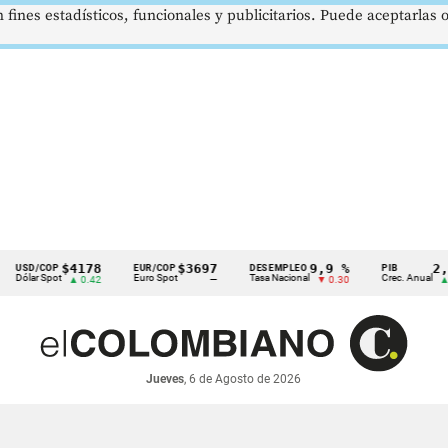
 fines estadísticos, funcionales y publicitarios. Puede aceptarlas
$4178
$3697
9,9 %
2,8 %
COP
EUR/COP
DESEMPLEO
PIB
 Spot
Euro Spot
Tasa Nacional
Crec. Anual
▲ 0.42
—
▼ 0.30
▲ 0.10
Jueves
, 6 de Agosto de 2026