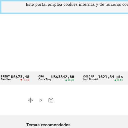
Este portal emplea cookies internas y de terceros con
US$73,48
US$3342,60
1621,34 pts
ORO
COLCAP
USD/
Cintillo
Onza Troy
Índ. Bursátil
Dólar
▼ 1.12
▲ 8.20
▲ 0.67
de
indicadores
graphic_eq
play_arrow
photo_camera
económicos
Colombia
Temas recomendados