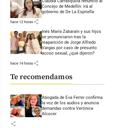
Claudia Carrasquilla renunció al
Concejo de Medellín: irá al
gobierno de De La Espriella
share
hace 12 horas
Inés María Zabaraín y sus hijos
se pronunciaron tras la
reaparición de Jorge Alfredo
Vargas por caso de presunto
acoso sexual, ¿qué dijeron?
share
hace 14 horas
Te recomendamos
Abogada de Eva Ferrer confirma
la voz de los audios y anuncia
demandas contra Verónica
Alcocer
share