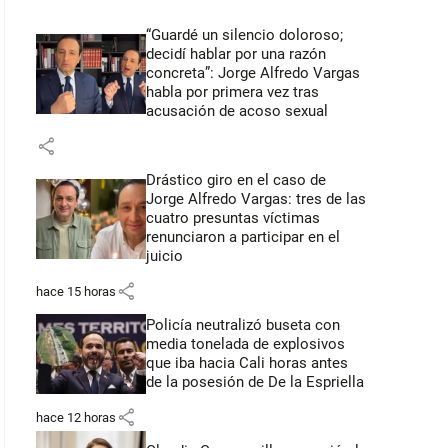
“Guardé un silencio doloroso;
decidí hablar por una razón
concreta”: Jorge Alfredo Vargas
habla por primera vez tras
acusación de acoso sexual
share
Drástico giro en el caso de
Jorge Alfredo Vargas: tres de las
cuatro presuntas víctimas
renunciaron a participar en el
juicio
share
hace 15 horas
Policía neutralizó buseta con
media tonelada de explosivos
que iba hacia Cali horas antes
de la posesión de De la Espriella
share
hace 12 horas