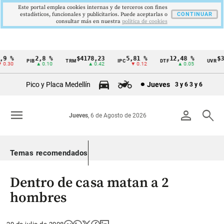
Este portal emplea cookies internas y de terceros con fines
estadísticos, funcionales y publicitarios. Puede aceptarlas o
CONTINUAR
consultar más en nuestra
politica de cookies
9 %
2,8 %
$4178,23
5,81 %
12,48 %
$38
PIB
TRM
IPC
DTF
UVR
Cintillo
.30
▲ 0.10
▲ 0.42
▼ 0.12
▲ 0.05
de
Pico y Placa Medellín
Jueves
3 y 6
3 y 6
indicadores
económicos
menu
person
search
Jueves
, 6 de Agosto de 2026
Colombia
Temas recomendados
Dentro de casa matan a 2
hombres