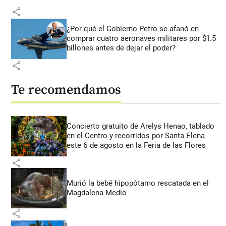
share
¿Por qué el Gobierno Petro se afanó en
comprar cuatro aeronaves militares por $1.5
billones antes de dejar el poder?
share
Te recomendamos
Concierto gratuito de Arelys Henao, tablado
en el Centro y recorridos por Santa Elena
este 6 de agosto en la Feria de las Flores
share
Murió la bebé hipopótamo rescatada en el
Magdalena Medio
share