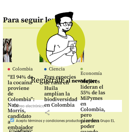
Para seguir leyendo
Colombia
Ciencia
Economía
“El 94% de
Tres especies
Regístrate
al newsletter
Mujeres
la cocaína
de rana en
lideran el
proviene
Huila
55% de las
de
amplían la
MiPymes
Colombia”:
biodiversidad
en
Nate
en Colombia
Colombia,
Morris,
share
pero
candidato
pierden
a
Acepto
términos y condiciones productos y servicios
Grupo EL
poder
embajador
cuando
COLOMBIANO*