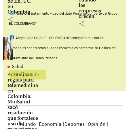
de EE. UU.
las
en
empresas
Colombia
Acepto
el tratamiento y uso del dato Personal
por parte del Grupo
crecen
share
share
EL COLOMBIANO*
Acepto que Grupo EL COLOMBIANO
comparta mis datos
personales con terceros aliados comerciales
conforme su Política de
Tratamiento del Datos Personal.
Salud
Actualizan
reglas para
telemedicina
en
Colombia:
MinSalud
sacó
resolución
que fortalece
uso de
Mundo
Economía
Deportes
Opinión