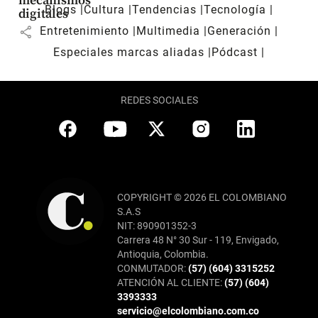
mecanismos
Blogs
Cultura
Tendencias
Tecnología
digitales
share
Entretenimiento
Multimedia
Generación
Especiales marcas aliadas
Pódcast
REDES SOCIALES
COPYRIGHT © 2026 EL COLOMBIANO
S.A.S
NIT: 890901352-3
Carrera 48 N° 30 Sur - 119, Envigado,
Antioquia, Colombia.
CONMUTADOR:
(57) (604) 3315252
ATENCIÓN AL CLIENTE:
(57) (604)
3393333
servicio@elcolombiano.com.co