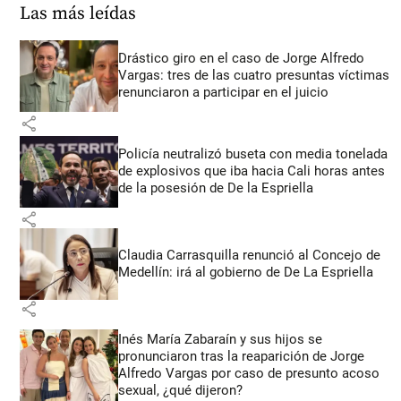
Las más leídas
Drástico giro en el caso de Jorge Alfredo
Vargas: tres de las cuatro presuntas víctimas
renunciaron a participar en el juicio
share
Policía neutralizó buseta con media tonelada
de explosivos que iba hacia Cali horas antes
de la posesión de De la Espriella
share
Claudia Carrasquilla renunció al Concejo de
Medellín: irá al gobierno de De La Espriella
share
Inés María Zabaraín y sus hijos se
pronunciaron tras la reaparición de Jorge
Alfredo Vargas por caso de presunto acoso
sexual, ¿qué dijeron?