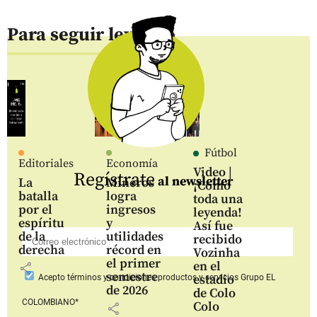
Para seguir leyendo
Fútbol
Editoriales
Economía
Video |
Regístrate
al newsletter
La
Mineros
¡Como
batalla
logra
toda una
por el
ingresos
leyenda!
espíritu
y
Así fue
de la
utilidades
recibido
derecha
récord en
Vozinha
el primer
en el
share
semestre
estadio
Acepto
términos y condiciones productos y servicios
Grupo EL
de 2026
de Colo
COLOMBIANO*
Colo
share