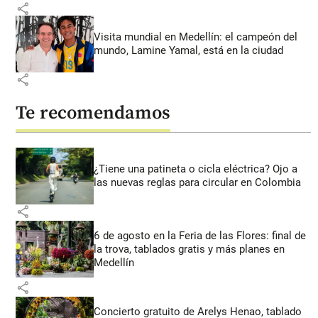
share
Visita mundial en Medellín: el campeón del
mundo, Lamine Yamal, está en la ciudad
share
Te recomendamos
¿Tiene una patineta o cicla eléctrica? Ojo a
las nuevas reglas para circular en Colombia
share
6 de agosto en la Feria de las Flores: final de
la trova, tablados gratis y más planes en
Medellín
share
Concierto gratuito de Arelys Henao, tablado