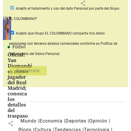
share
Acepto
el tratamiento y uso del dato Personal
por parte del Grupo
EL COLOMBIANO*
Acepto que Grupo EL COLOMBIANO
comparta mis datos
personales con terceros aliados comerciales
conforme su Política de
Fútbol
Oficial:
Tratamiento del Datos Personal.
Yan
Diomandé
es nuevo
jugador
del Real
Madrid;
conozca
los
detalles
del
traspaso
Mundo
Economía
Deportes
Opinión
share
Blogs
Cultura
Tendencias
Tecnología