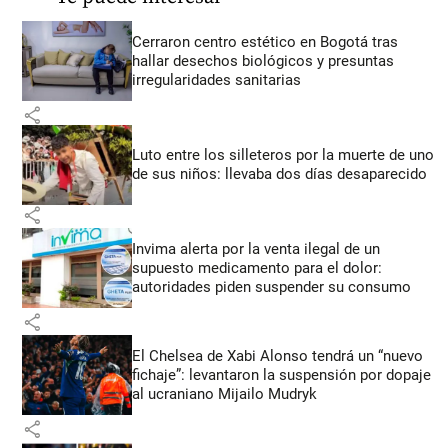
Cerraron centro estético en Bogotá tras
hallar desechos biológicos y presuntas
irregularidades sanitarias
share
Luto entre los silleteros por la muerte de uno
de sus niños: llevaba dos días desaparecido
share
Invima alerta por la venta ilegal de un
supuesto medicamento para el dolor:
autoridades piden suspender su consumo
share
El Chelsea de Xabi Alonso tendrá un “nuevo
fichaje”: levantaron la suspensión por dopaje
al ucraniano Mijailo Mudryk
share