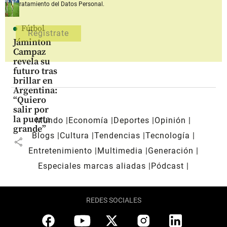
Tratamiento del Datos Personal.
Fútbol
Jáminton
Campaz
revela su
futuro tras
brillar en
Argentina:
“Quiero
salir por
la puerta
Mundo
Economía
Deportes
Opinión
grande”
Blogs
Cultura
Tendencias
Tecnología
share
Entretenimiento
Multimedia
Generación
Especiales marcas aliadas
Pódcast
REDES SOCIALES