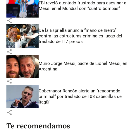
FBI reveló atentado frustrado para asesinar a
Messi en el Mundial con “cuatro bombas”
share
De la Espriella anuncia “mano de hierro”
contra las estructuras criminales luego del
traslado de 117 presos
share
Murió Jorge Messi, padre de Lionel Messi, en
Argentina
share
Gobernador Rendón alerta un “reacomodo
criminal” por traslado de 103 cabecillas de
Itagüí
share
Te recomendamos