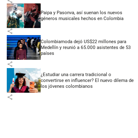
share
Paipa y Pasonva, así suenan los nuevos
géneros musicales hechos en Colombia
share
Colombiamoda dejó US$22 millones para
Medellín y reunió a 65.000 asistentes de 53
países
share
¿Estudiar una carrera tradicional o
convertirse en influencer? El nuevo dilema de
los jóvenes colombianos
share