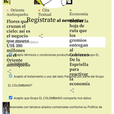
Oriente
Cita
Economía
Antioqueño
Textual
Regístrate
al newsletter
Esta es la
Flores que
hoja de
cruzan el
ruta que
cielo: así es
los
share
el negocio
gremios
que mueve
entregan
US$ 380
al
millones
Gobierno
en el
Acepto
términos y condiciones productos y servicios
Grupo EL
De la
Oriente
Espriella
COLOMBIANO*
antioqueño
para
share
reactivar
Acepto
el tratamiento y uso del dato Personal
por parte del Grupo
la
economía
EL COLOMBIANO*
share
Acepto que Grupo EL COLOMBIANO
comparta mis datos
personales con terceros aliados comerciales
conforme su Política de