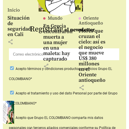
Inicio
Situación
Mundo
Oriente
de
Antioqueño
En Grecia
Regístrate
seguridad
al newsletter
Flores que
encontraron
en Cali
cruzan el
muerta a
share
cielo: así es
una mujer
el negocio
en una
que mueve
maleta: hay
US$ 380
capturado
millones
share
en el
Acepto
términos y condiciones productos y servicios
Grupo EL
Oriente
COLOMBIANO*
antioqueño
share
Acepto
el tratamiento y uso del dato Personal
por parte del Grupo
EL COLOMBIANO*
Acepto que Grupo EL COLOMBIANO
comparta mis datos
personales con terceros aliados comerciales
conforme su Política de