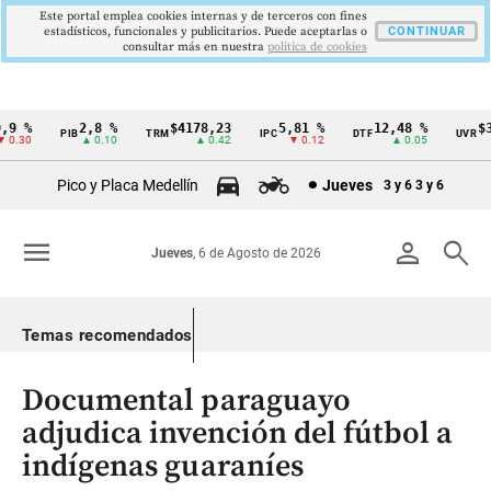
Este portal emplea cookies internas y de terceros con fines
estadísticos, funcionales y publicitarios. Puede aceptarlas o
CONTINUAR
consultar más en nuestra
politica de cookies
9 %
2,8 %
$4178,23
5,81 %
12,48 %
$38
PIB
TRM
IPC
DTF
UVR
Cintillo
0.30
▲ 0.10
▲ 0.42
▼ 0.12
▲ 0.05
de
Pico y Placa Medellín
Jueves
3 y 6
3 y 6
indicadores
económicos
menu
person
search
Jueves
, 6 de Agosto de 2026
Colombia
Temas recomendados
Documental paraguayo
adjudica invención del fútbol a
indígenas guaraníes