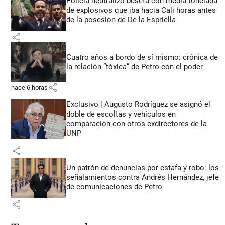
Policía neutralizó buseta con media tonelada
de explosivos que iba hacia Cali horas antes
de la posesión de De la Espriella
share
Cuatro años a bordo de sí mismo: crónica de
la relación “tóxica” de Petro con el poder
share
hace 6 horas
Exclusivo | Augusto Rodríguez se asignó el
doble de escoltas y vehículos en
comparación con otros exdirectores de la
UNP
share
Un patrón de denuncias por estafa y robo: los
señalamientos contra Andrés Hernández, jefe
de comunicaciones de Petro
share