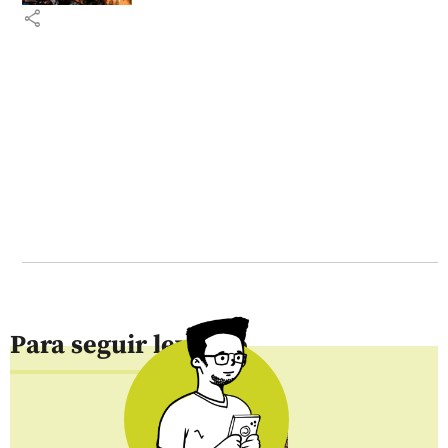
share
Para seguir leyendo