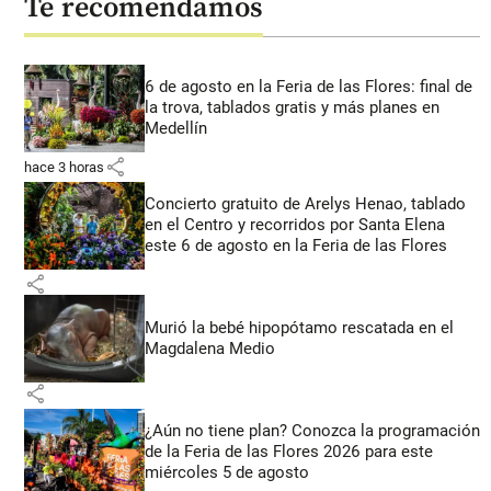
Te recomendamos
6 de agosto en la Feria de las Flores: final de
la trova, tablados gratis y más planes en
Medellín
share
hace 3 horas
Concierto gratuito de Arelys Henao, tablado
en el Centro y recorridos por Santa Elena
este 6 de agosto en la Feria de las Flores
share
Murió la bebé hipopótamo rescatada en el
Magdalena Medio
share
¿Aún no tiene plan? Conozca la programación
de la Feria de las Flores 2026 para este
miércoles 5 de agosto