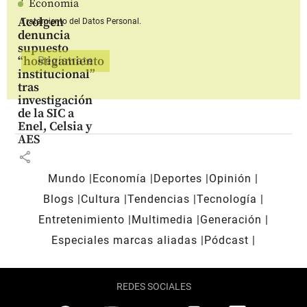
Economía
Acolgen
Tratamiento del Datos Personal.
denuncia
supuesto
“hostigamiento
institucional”
tras
investigación
de la SIC a
Enel, Celsia y
AES
share
Mundo
Economía
Deportes
Opinión
Blogs
Cultura
Tendencias
Tecnología
Entretenimiento
Multimedia
Generación
Especiales marcas aliadas
Pódcast
REDES SOCIALES