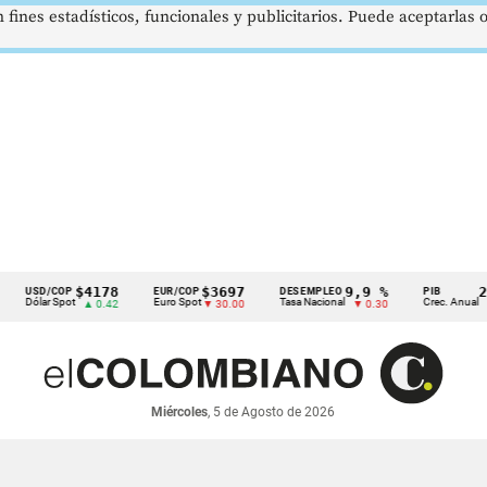
 fines estadísticos, funcionales y publicitarios. Puede aceptarlas
$4178
$3697
9,9 %
2,8 %
D/COP
EUR/COP
DESEMPLEO
PIB
ar Spot
Euro Spot
Tasa Nacional
Crec. Anual
▲ 0.42
▼ 30.00
▼ 0.30
▲ 0.10
Miércoles
, 5 de Agosto de 2026