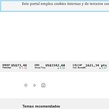
Este portal emplea cookies internas y de terceros con
US$73,48
US$3342,60
1621,34 pts
T
ORO
COLCAP
US
Cintillo
eo
Onza Troy
Índ. Bursátil
Dól
▼ 1.12
▲ 8.20
▲ 0.67
de
indicadores
graphic_eq
play_arrow
photo_camera
económicos
Colombia
Temas recomendados