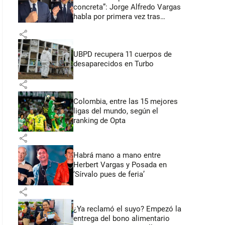
concreta”: Jorge Alfredo Vargas
habla por primera vez tras
acusación de acoso sexual
share
UBPD recupera 11 cuerpos de
desaparecidos en Turbo
share
Colombia, entre las 15 mejores
ligas del mundo, según el
ranking de Opta
share
Habrá mano a mano entre
Herbert Vargas y Posada en
‘Sírvalo pues de feria’
share
¿Ya reclamó el suyo? Empezó la
entrega del bono alimentario