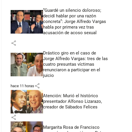
“Guardé un silencio doloroso;
decidí hablar por una razón
concreta”: Jorge Alfredo Vargas
habla por primera vez tras
acusación de acoso sexual
share
Drástico giro en el caso de
Jorge Alfredo Vargas: tres de las
cuatro presuntas víctimas
renunciaron a participar en el
juicio
share
hace 11 horas
Atención: Murió el histórico
presentador Alfonso Lizarazo,
creador de Sábados Felices
share
Margarita Rosa de Francisco