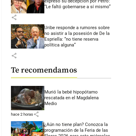
expresó su decepción por Petro:
“Le faltó gobernarse a sí mismo”
share
Uribe responde a rumores sobre
no asistir a la posesión de De la
Espriella: “no tiene reserva
política alguna”
share
Te recomendamos
Murió la bebé hipopótamo
rescatada en el Magdalena
Medio
share
hace 2 horas
¿Aún no tiene plan? Conozca la
programación de la Feria de las