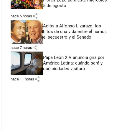
Flores 2026 para este miércoles
5 de agosto
share
hace 5 horas
Adiós a Alfonso Lizarazo: los
hitos de una vida entre el humor,
el secuestro y el Senado
share
hace 7 horas
Papa León XIV anuncia gira por
América Latina: cuándo será y
qué ciudades visitará
share
hace 11 horas