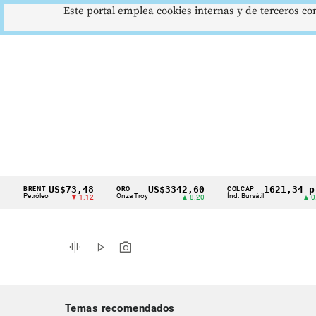
Este portal emplea cookies internas y de terceros con
US$73,48
US$3342,60
1621,34 pts
BRENT
ORO
COLCAP
Cintillo
Petróleo
Onza Troy
Índ. Bursátil
▼ 1.12
▲ 8.20
▲ 0.67
de
indicadores
graphic_eq
play_arrow
photo_camera
económicos
Colombia
Temas recomendados