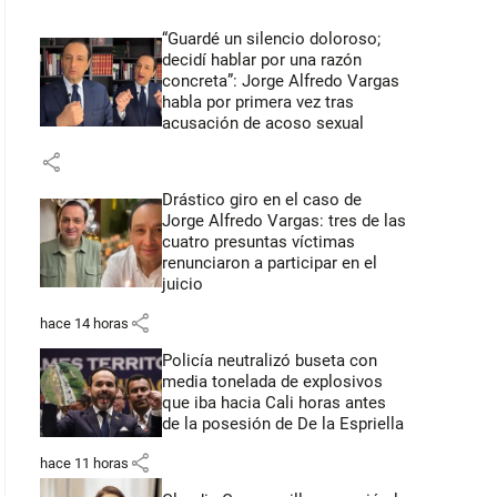
“Guardé un silencio doloroso;
decidí hablar por una razón
concreta”: Jorge Alfredo Vargas
habla por primera vez tras
acusación de acoso sexual
share
Drástico giro en el caso de
Jorge Alfredo Vargas: tres de las
cuatro presuntas víctimas
renunciaron a participar en el
juicio
share
hace 14 horas
Policía neutralizó buseta con
media tonelada de explosivos
que iba hacia Cali horas antes
de la posesión de De la Espriella
share
hace 11 horas