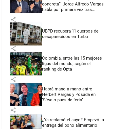
concreta”: Jorge Alfredo Vargas
habla por primera vez tras
acusación de acoso sexual
share
UBPD recupera 11 cuerpos de
desaparecidos en Turbo
share
Colombia, entre las 15 mejores
ligas del mundo, según el
ranking de Opta
share
Habrá mano a mano entre
Herbert Vargas y Posada en
‘Sírvalo pues de feria’
share
¿Ya reclamó el suyo? Empezó la
entrega del bono alimentario