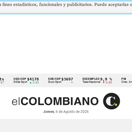
 fines estadísticos, funcionales y publicitarios. Puede aceptarlas
$4178
$3697
9,9 %
2,
USD/COP
EUR/COP
DESEMPLEO
PIB
Dólar Spot
Euro Spot
Tasa Nacional
Crec. Anual
▲ 0.42
—
▼ 0.30
▲ 
Jueves
, 6 de Agosto de 2026