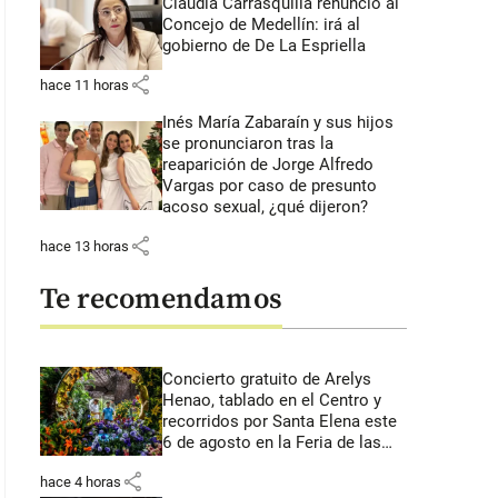
Claudia Carrasquilla renunció al
Concejo de Medellín: irá al
gobierno de De La Espriella
share
hace 11 horas
Inés María Zabaraín y sus hijos
se pronunciaron tras la
reaparición de Jorge Alfredo
Vargas por caso de presunto
acoso sexual, ¿qué dijeron?
share
hace 13 horas
Te recomendamos
Concierto gratuito de Arelys
Henao, tablado en el Centro y
recorridos por Santa Elena este
6 de agosto en la Feria de las
Flores
share
hace 4 horas