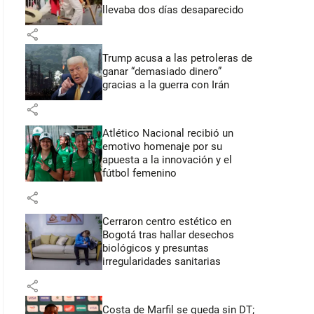
llevaba dos días desaparecido
share
Trump acusa a las petroleras de
ganar “demasiado dinero”
gracias a la guerra con Irán
share
Atlético Nacional recibió un
emotivo homenaje por su
apuesta a la innovación y el
fútbol femenino
share
Cerraron centro estético en
Bogotá tras hallar desechos
biológicos y presuntas
irregularidades sanitarias
share
Costa de Marfil se queda sin DT;