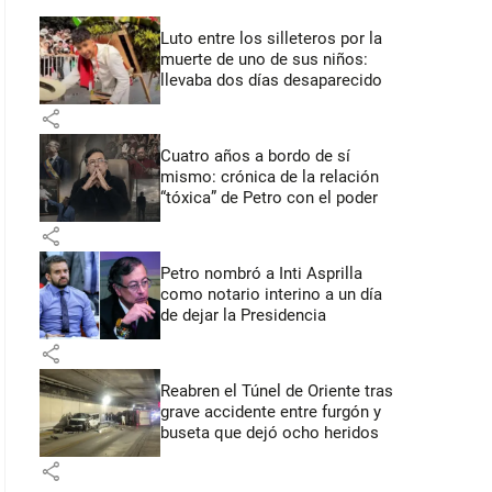
Luto entre los silleteros por la
muerte de uno de sus niños:
llevaba dos días desaparecido
share
Cuatro años a bordo de sí
mismo: crónica de la relación
“tóxica” de Petro con el poder
share
Petro nombró a Inti Asprilla
como notario interino a un día
de dejar la Presidencia
share
Reabren el Túnel de Oriente tras
grave accidente entre furgón y
buseta que dejó ocho heridos
share