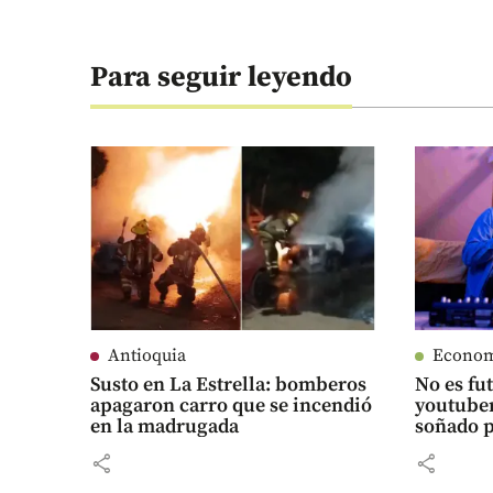
Para seguir leyendo
Antioquia
Econo
Susto en La Estrella: bomberos
No es fu
apagaron carro que se incendió
youtuber
en la madrugada
soñado p
share
share