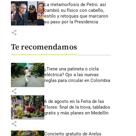
La metamorfosis de Petro: así
cambió su físico con cabello,
estilo y retoques que marcaron
su paso por la Presidencia
share
Te recomendamos
¿Tiene una patineta o cicla
eléctrica? Ojo a las nuevas
reglas para circular en Colombia
share
6 de agosto en la Feria de las
Flores: final de la trova, tablados
gratis y más planes en Medellín
share
Concierto gratuito de Arelys