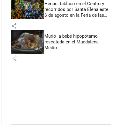
Henao, tablado en el Centro y
recorridos por Santa Elena este
6 de agosto en la Feria de las
Flores
share
Murió la bebé hipopótamo
rescatada en el Magdalena
Medio
share