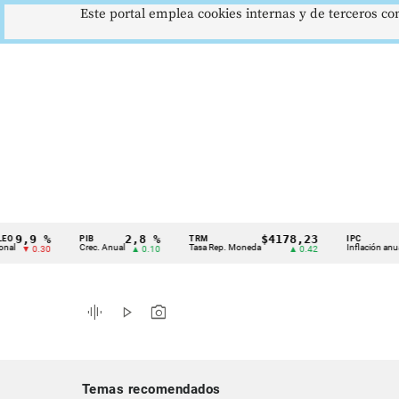
Este portal emplea cookies internas y de terceros con
9 %
2,8 %
$4178,23
5,8
PIB
TRM
IPC
Cintillo
Crec. Anual
Tasa Rep. Moneda
Inflación anual
0.30
▲ 0.10
▲ 0.42
▼ 
de
indicadores
graphic_eq
play_arrow
photo_camera
económicos
Colombia
Temas recomendados