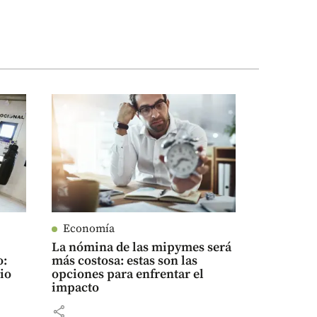
Economía
La nómina de las mipymes será
o:
más costosa: estas son las
gio
opciones para enfrentar el
impacto
share