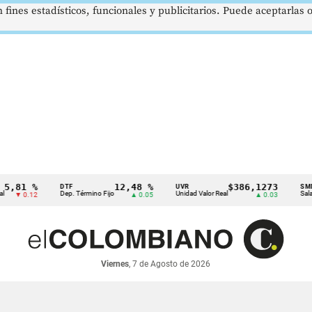
 fines estadísticos, funcionales y publicitarios. Puede aceptarlas
1 %
12,48 %
$386,1273
DTF
UVR
SMMLV
Dep. Término Fijo
Unidad Valor Real
Salario Mín
0.12
▲ 0.05
▲ 0.03
Viernes
, 7 de Agosto de 2026