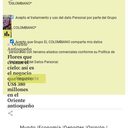
share
COLOMBIANO*
Acepto
el tratamiento y uso del dato Personal
por parte del Grupo
EL COLOMBIANO*
Acepto que Grupo EL COLOMBIANO
comparta mis datos
Oriente
Antioqueño
personales con terceros aliados comerciales
conforme su Política de
Flores que
cruzan el
Tratamiento del Datos Personal.
cielo: así es
el negocio
que mueve
US$ 380
millones
en el
Oriente
antioqueño
share
Mundo
Economía
Deportes
Opinión