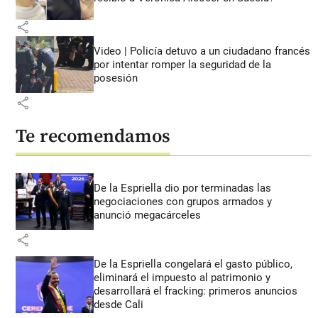
share
Video | Policía detuvo a un ciudadano francés
por intentar romper la seguridad de la
posesión
share
Te recomendamos
De la Espriella dio por terminadas las
negociaciones con grupos armados y
anunció megacárceles
share
De la Espriella congelará el gasto público,
eliminará el impuesto al patrimonio y
desarrollará el fracking: primeros anuncios
desde Cali