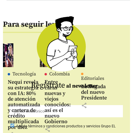
Para seguir leyendo
Tecnología
Colombia
Editoriales
Nequi revela
Entre
Regístrate
al newsletter
La llegada
su estrategia
caras
del nuevo
con IA: 80%
nuevas y
Presidente
de atención
viejos
automatizada
conocidos:
share
y cartera de
así es el
crédito
nuevo
multiplicada
Gobierno
por diez
Acepto
términos y condiciones productos y servicios
Grupo EL
share