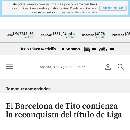
Este portal emplea cookies internas y de terceros con fines
estadísticos, funcionales y publicitarios. Puede aceptarlas o
CONTINUAR
consultar más en nuestra
politica de cookies
US$3342,60
1621,34 pts
$4178
$363
ORO
COLCAP
USD/COP
EUR/COP
Cintillo
▲ 8.20
▲ 0.67
▲ 0.42
de
Pico y Placa Medellín
Sabado
no
no
indicadores
económicos
menu
person
search
Sábado
, 8 de Agosto de 2026
Colombia
Temas recomendados
El Barcelona de Tito comienza
la reconquista del título de Liga