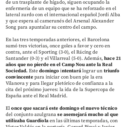
de un trasplante de hígado, siguen ocupando la
enfermería de un equipo que se ha reforzado en el
lateral zurdo con el internacional español Jordi Alba
y que espera al camerunés del Arsenal Alexander
Song para apuntalar su centro del campo.
En las tres temporadas anteriores, el Barcelona
sumó tres victorias, once goles a favor y cero en
contra, ante el Sporting (3-0), el Rácing de
Santander (0-3) y el Villarreal (5-0). Además,
hace 21
años que no pierde en el Camp Nou ante la Real
Sociedad.
Este
domingo
i
ntentará
lograr un
triunfo
convincente
para iniciar con buen pie la era
Vilanova y para llegar pletórico de confianza a la
cita del próximo jueves: la ida de la Supercopa de
España ante el Real Madrid.
El
once que sacará este domingo el nuevo técnico
del conjunto azulgrana
se asemejará mucho al que
utilizaba Guardiola
en las últimas temporadas, con
Víctor Valdés en la portería, Gerard Piqué y Javier