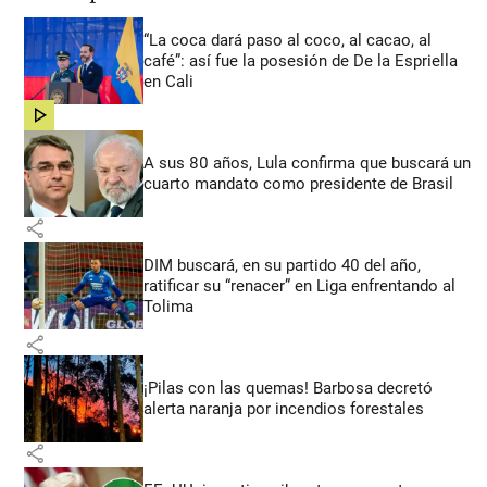
“La coca dará paso al coco, al cacao, al
café”: así fue la posesión de De la Espriella
en Cali
share
A sus 80 años, Lula confirma que buscará un
cuarto mandato como presidente de Brasil
share
DIM buscará, en su partido 40 del año,
ratificar su “renacer” en Liga enfrentando al
Tolima
share
¡Pilas con las quemas! Barbosa decretó
alerta naranja por incendios forestales
share