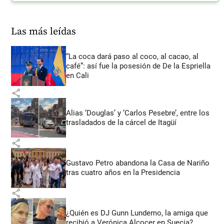
Las más leídas
“La coca dará paso al coco, al cacao, al
café”: así fue la posesión de De la Espriella
en Cali
share
Alias ‘Douglas’ y ‘Carlos Pesebre’, entre los
trasladados de la cárcel de Itagüí
share
Gustavo Petro abandona la Casa de Nariño
tras cuatro años en la Presidencia
share
¿Quién es DJ Gunn Lundemo, la amiga que
recibió a Verónica Alcocer en Suecia?