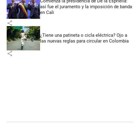
Comienza la presidencia de De la Espriella:
así fue el juramento y la imposición de banda
en Cali
share
¿Tiene una patineta o cicla eléctrica? Ojo a
las nuevas reglas para circular en Colombia
share