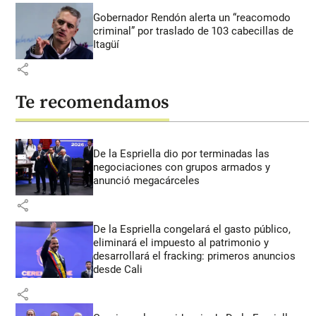
Gobernador Rendón alerta un “reacomodo
criminal” por traslado de 103 cabecillas de
Itagüí
share
Te recomendamos
De la Espriella dio por terminadas las
negociaciones con grupos armados y
anunció megacárceles
share
De la Espriella congelará el gasto público,
eliminará el impuesto al patrimonio y
desarrollará el fracking: primeros anuncios
desde Cali
share