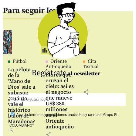
Para seguir leyendo
Fútbol
Oriente
Cita
Antioqueño
Textual
La pelota
Regístrate
al newsletter
Flores que
de la
cruzan el
‘Mano de
cielo: así es
Dios’ sale a
share
el negocio
subasta:
que mueve
¿cuánto
US$ 380
vale el
millones
histórico
en el
balón de
Acepto
términos y condiciones productos y servicios
Grupo EL
Oriente
Maradona?
COLOMBIANO*
antioqueño
share
share