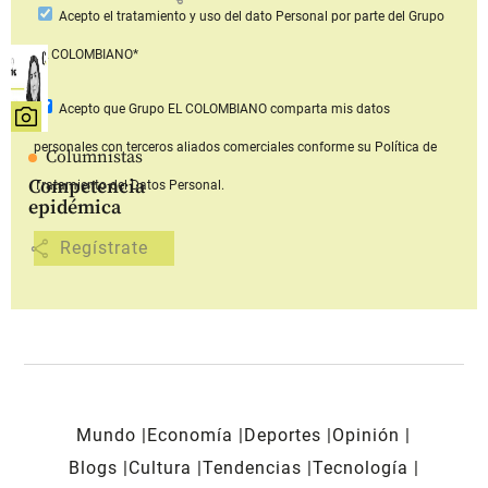
Acepto
el tratamiento y uso del dato Personal
por parte del Grupo
EL COLOMBIANO*
Acepto que Grupo EL COLOMBIANO
comparta mis datos
personales con terceros aliados comerciales
conforme su Política de
Columnistas
Competencia
Tratamiento del Datos Personal.
epidémica
share
Mundo
Economía
Deportes
Opinión
Blogs
Cultura
Tendencias
Tecnología