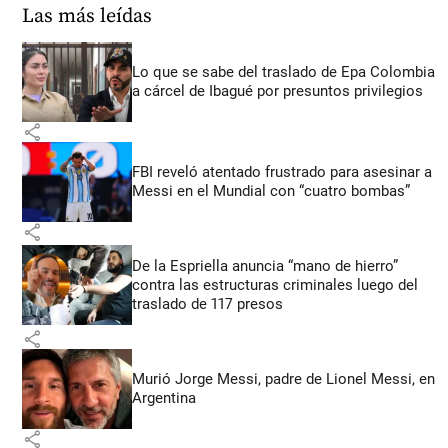
Las más leídas
Lo que se sabe del traslado de Epa Colombia
a cárcel de Ibagué por presuntos privilegios
share
FBI reveló atentado frustrado para asesinar a
Messi en el Mundial con “cuatro bombas”
share
De la Espriella anuncia “mano de hierro”
contra las estructuras criminales luego del
traslado de 117 presos
share
Murió Jorge Messi, padre de Lionel Messi, en
Argentina
share