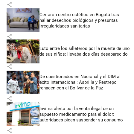
share
Cerraron centro estético en Bogotá tras
hallar desechos biológicos y presuntas
irregularidades sanitarias
share
Luto entre los silleteros por la muerte de uno
de sus niños: llevaba dos días desaparecido
share
De cuestionados en Nacional y el DIM al
éxito internacional: Asprilla y Restrepo
renacen con el Bolívar de la Paz
share
Invima alerta por la venta ilegal de un
supuesto medicamento para el dolor:
autoridades piden suspender su consumo
share