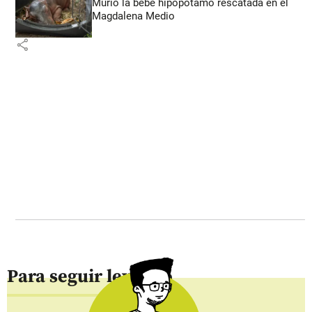
Murió la bebé hipopótamo rescatada en el
Magdalena Medio
share
Para seguir leyendo