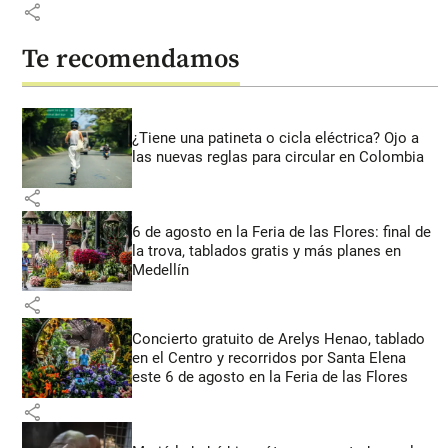
share
Te recomendamos
¿Tiene una patineta o cicla eléctrica? Ojo a
las nuevas reglas para circular en Colombia
share
6 de agosto en la Feria de las Flores: final de
la trova, tablados gratis y más planes en
Medellín
share
Concierto gratuito de Arelys Henao, tablado
en el Centro y recorridos por Santa Elena
este 6 de agosto en la Feria de las Flores
share