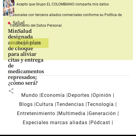
Acepto que Grupo EL COLOMBIANO
comparta mis datos
personales con terceros aliados comerciales
conforme su Política de
Salud
Tratamiento del Datos Personal.
MinSalud
designada
anunció plan
de choque
para aliviar
citas y entrega
de
medicamentos
represados;
¿cómo será?
share
Mundo
Economía
Deportes
Opinión
Blogs
Cultura
Tendencias
Tecnología
Entretenimiento
Multimedia
Generación
Especiales marcas aliadas
Pódcast