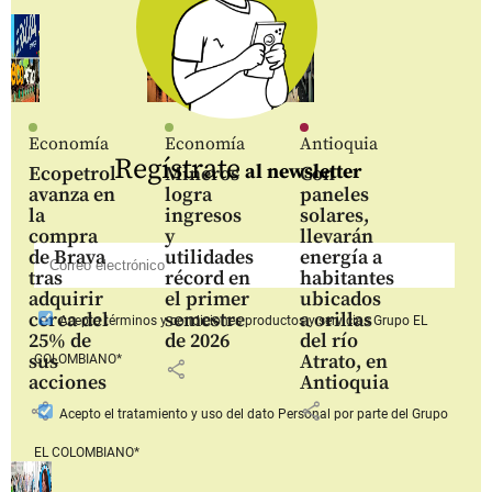
Economía
Economía
Antioquia
Regístrate
al newsletter
Ecopetrol
Mineros
Con
avanza en
logra
paneles
la
ingresos
solares,
compra
y
llevarán
de Brava
utilidades
energía a
tras
récord en
habitantes
adquirir
el primer
ubicados
cerca del
semestre
a orillas
Acepto
términos y condiciones productos y servicios
Grupo EL
25% de
de 2026
del río
sus
Atrato, en
COLOMBIANO*
share
acciones
Antioquia
share
share
Acepto
el tratamiento y uso del dato Personal
por parte del Grupo
EL COLOMBIANO*