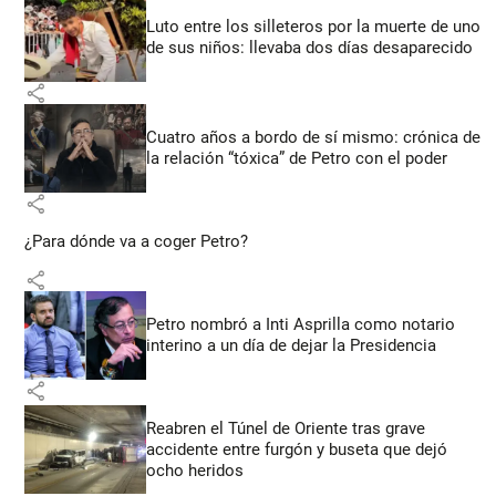
Luto entre los silleteros por la muerte de uno
de sus niños: llevaba dos días desaparecido
share
Cuatro años a bordo de sí mismo: crónica de
la relación “tóxica” de Petro con el poder
share
¿Para dónde va a coger Petro?
share
Petro nombró a Inti Asprilla como notario
interino a un día de dejar la Presidencia
share
Reabren el Túnel de Oriente tras grave
accidente entre furgón y buseta que dejó
ocho heridos