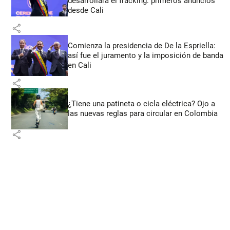
desarrollará el fracking: primeros anuncios
desde Cali
share
Comienza la presidencia de De la Espriella:
así fue el juramento y la imposición de banda
en Cali
share
¿Tiene una patineta o cicla eléctrica? Ojo a
las nuevas reglas para circular en Colombia
share