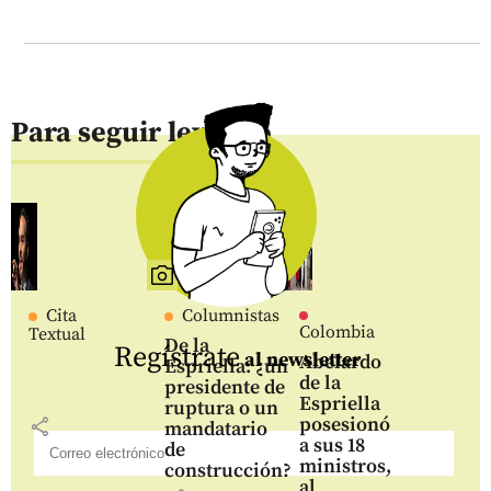
Para seguir leyendo
Cita
Columnistas
Colombia
Textual
De la
Regístrate
al newsletter
Abelardo
Espriella: ¿un
de la
presidente de
Espriella
ruptura o un
posesionó
share
mandatario
a sus 18
de
ministros,
construcción?
al