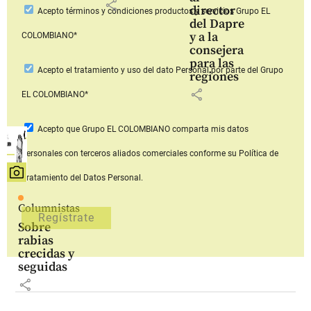
share
director
Acepto
términos y condiciones productos y servicios
Grupo EL
del Dapre
y a la
COLOMBIANO*
consejera
para las
Acepto
el tratamiento y uso del dato Personal
por parte del Grupo
regiones
share
EL COLOMBIANO*
Acepto que Grupo EL COLOMBIANO
comparta mis datos
personales con terceros aliados comerciales
conforme su Política de
Tratamiento del Datos Personal.
Columnistas
Sobre
rabias
crecidas y
seguidas
share