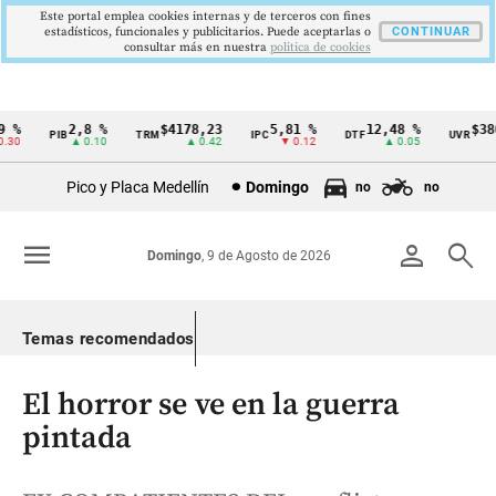
Este portal emplea cookies internas y de terceros con fines
estadísticos, funcionales y publicitarios. Puede aceptarlas o
CONTINUAR
consultar más en nuestra
politica de cookies
%
2,8 %
$4178,23
5,81 %
12,48 %
$386,
PIB
TRM
IPC
DTF
UVR
Cintillo
0
▲ 0.10
▲ 0.42
▼ 0.12
▲ 0.05
▲
de
Pico y Placa Medellín
Domingo
no
no
indicadores
económicos
menu
person
search
Domingo
, 9 de Agosto de 2026
Colombia
Temas recomendados
El horror se ve en la guerra
pintada