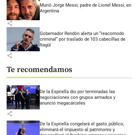
Murió Jorge Messi, padre de Lionel Messi, en
Argentina
share
Gobernador Rendón alerta un “reacomodo
criminal” por traslado de 103 cabecillas de
Itagüí
share
Te recomendamos
De la Espriella dio por terminadas las
negociaciones con grupos armados y
anunció megacárceles
share
De la Espriella congelará el gasto público,
eliminará el impuesto al patrimonio y