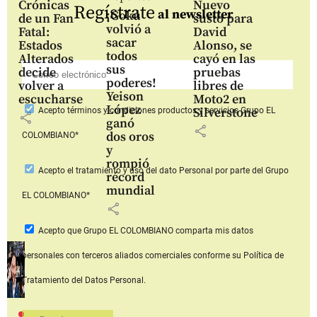
Crónicas
Nuevo
Regístrate
al newsletter
¡Gokú
de un Fan
susto para
volvió a
Fatal:
David
sacar
Estados
Alonso, se
todos
Alterados
cayó en las
sus
decide
pruebas
poderes!
volver a
libres de
Yeison
escucharse
Moto2 en
López
Silverstone
Acepto
términos y condiciones productos y servicios
Grupo EL
share
ganó
share
dos oros
COLOMBIANO*
y
rompió
Acepto
el tratamiento y uso del dato Personal
por parte del Grupo
récord
mundial
EL COLOMBIANO*
share
Acepto que Grupo EL COLOMBIANO
comparta mis datos
personales con terceros aliados comerciales
conforme su Política de
Tratamiento del Datos Personal.