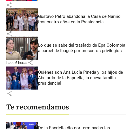
share
Gustavo Petro abandona la Casa de Nariño
tras cuatro años en la Presidencia
share
Lo que se sabe del traslado de Epa Colombia
a cárcel de Ibagué por presuntos privilegios
share
hace 6 horas
Quiénes son Ana Lucía Pineda y los hijos de
Abelardo de la Espriella, la nueva familia
presidencial
share
Te recomendamos
De la Espriella dio por terminadas las