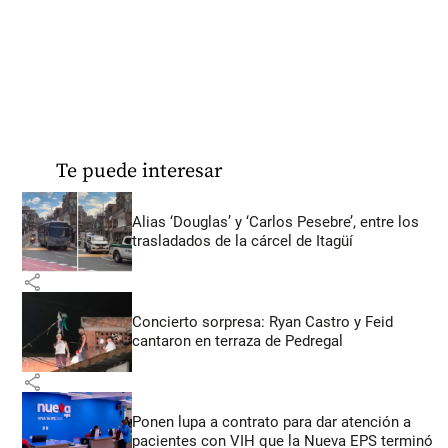
Te puede interesar
Alias ‘Douglas’ y ‘Carlos Pesebre’, entre los
trasladados de la cárcel de Itagüí
share
Concierto sorpresa: Ryan Castro y Feid
cantaron en terraza de Pedregal
share
Ponen lupa a contrato para dar atención a
pacientes con VIH que la Nueva EPS terminó