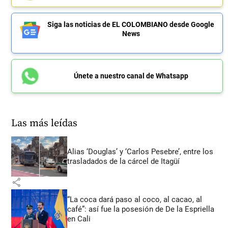
Siga las noticias de EL COLOMBIANO desde Google
News
Únete a nuestro canal de Whatsapp
Las más leídas
Alias ‘Douglas’ y ‘Carlos Pesebre’, entre los
trasladados de la cárcel de Itagüí
share
“La coca dará paso al coco, al cacao, al
café”: así fue la posesión de De la Espriella
en Cali