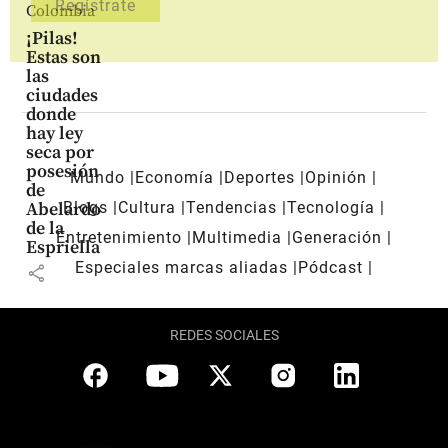
Colombia
¡Pilas!
Estas son
las
ciudades
donde
hay ley
seca por
posesión
Mundo
Economía
Deportes
Opinión
de
Blogs
Cultura
Tendencias
Tecnología
Abelardo
de la
Entretenimiento
Multimedia
Generación
Espriella
Especiales marcas aliadas
Pódcast
share
REDES SOCIALES