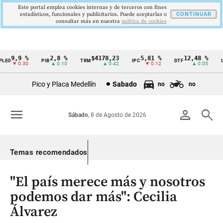
Este portal emplea cookies internas y de terceros con fines
estadísticos, funcionales y publicitarios. Puede aceptarlas o
CONTINUAR
consultar más en nuestra
politica de cookies
9,9 %
2,8 %
$4178,23
5,81 %
12,48 %
LEO
PIB
TRM
IPC
DTF
UV
Cintillo
▼ 0.30
▲ 0.10
▲ 0.42
▼ 0.12
▲ 0.05
de
Pico y Placa Medellín
Sabado
no
no
indicadores
económicos
menu
person
search
Sábado
, 8 de Agosto de 2026
Colombia
Temas recomendados
"El país merece más y nosotros
podemos dar más": Cecilia
Álvarez