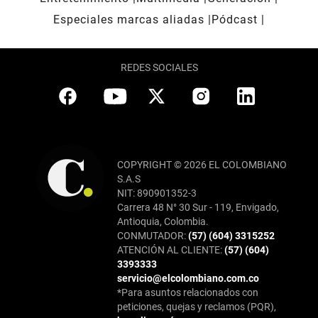
Especiales marcas aliadas
Pódcast
REDES SOCIALES
COPYRIGHT © 2026 EL COLOMBIANO
S.A.S
NIT: 890901352-3
Carrera 48 N° 30 Sur - 119, Envigado,
Antioquia, Colombia.
CONMUTADOR:
(57) (604) 3315252
ATENCIÓN AL CLIENTE:
(57) (604)
3393333
servicio@elcolombiano.com.co
*Para asuntos relacionados con
peticiones, quejas y reclamos (PQR),