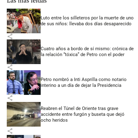
Las más leídas
Luto entre los silleteros por la muerte de uno
de sus niños: llevaba dos días desaparecido
share
Cuatro años a bordo de sí mismo: crónica de
la relación “tóxica” de Petro con el poder
share
Petro nombró a Inti Asprilla como notario
interino a un día de dejar la Presidencia
share
Reabren el Túnel de Oriente tras grave
accidente entre furgón y buseta que dejó
ocho heridos
share