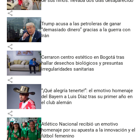
de sus niños: llevaba dos días desaparecido
share
Trump acusa a las petroleras de ganar
“demasiado dinero” gracias a la guerra con
Irán
share
Cerraron centro estético en Bogotá tras
hallar desechos biológicos y presuntas
irregularidades sanitarias
share
“¡Qué alegría tenerte!”: el emotivo homenaje
del Bayern a Luis Díaz tras su primer año en
el club alemán
share
Atlético Nacional recibió un emotivo
homenaje por su apuesta a la innovación y el
fútbol femenino