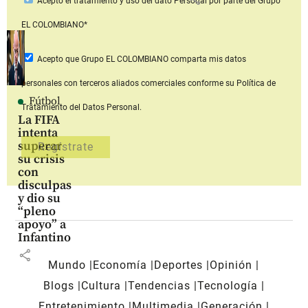
Acepto
el tratamiento y uso del dato Personal
por parte del Grupo
EL COLOMBIANO*
Acepto que Grupo EL COLOMBIANO
comparta mis datos
personales con terceros aliados comerciales
conforme su Política de
Fútbol
Tratamiento del Datos Personal.
La FIFA
intenta
superar
su crisis
con
disculpas
y dio su
“pleno
apoyo” a
Infantino
share
Mundo
Economía
Deportes
Opinión
Blogs
Cultura
Tendencias
Tecnología
Entretenimiento
Multimedia
Generación