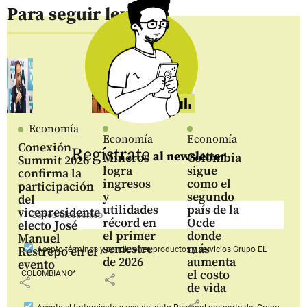
Para seguir leyendo
Economía
Economía
Economía
Conexión
Regístrate
al newsletter
Mineros
Colombia
Summit 2026
logra
sigue
confirma la
ingresos
como el
participación
y
segundo
del
utilidades
país de la
vicepresidente
récord en
Ocde
electo José
el primer
donde
Manuel
semestre
más
Restrepo en el
Acepto
términos y condiciones productos y servicios
Grupo EL
de 2026
aumenta
evento
el costo
COLOMBIANO*
share
share
de vida
share