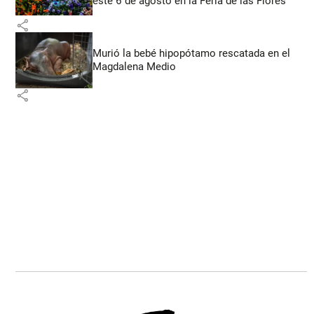
este 6 de agosto en la Feria de las Flores
share
Murió la bebé hipopótamo rescatada en el
Magdalena Medio
share