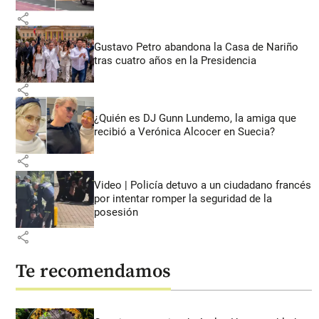
share
Gustavo Petro abandona la Casa de Nariño
tras cuatro años en la Presidencia
share
¿Quién es DJ Gunn Lundemo, la amiga que
recibió a Verónica Alcocer en Suecia?
share
Video | Policía detuvo a un ciudadano francés
por intentar romper la seguridad de la
posesión
share
Te recomendamos