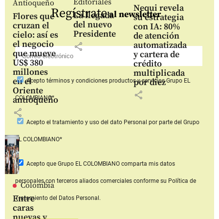
Editoriales
Antioqueño
Nequi revela
Regístrate
al newsletter
La llegada
Flores que
su estrategia
del nuevo
cruzan el
con IA: 80%
Presidente
cielo: así es
de atención
el negocio
automatizada
share
que mueve
y cartera de
US$ 380
crédito
millones
multiplicada
en el
por diez
Acepto
términos y condiciones productos y servicios
Grupo EL
Oriente
share
COLOMBIANO*
antioqueño
share
Acepto
el tratamiento y uso del dato Personal
por parte del Grupo
EL COLOMBIANO*
Acepto que Grupo EL COLOMBIANO
comparta mis datos
personales con terceros aliados comerciales
conforme su Política de
Colombia
Entre
Tratamiento del Datos Personal.
caras
nuevas y