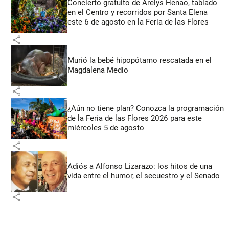
Concierto gratuito de Arelys Henao, tablado
en el Centro y recorridos por Santa Elena
este 6 de agosto en la Feria de las Flores
share
Murió la bebé hipopótamo rescatada en el
Magdalena Medio
share
¿Aún no tiene plan? Conozca la programación
de la Feria de las Flores 2026 para este
miércoles 5 de agosto
share
Adiós a Alfonso Lizarazo: los hitos de una
vida entre el humor, el secuestro y el Senado
share