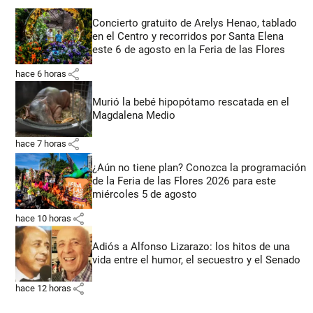
Concierto gratuito de Arelys Henao, tablado
en el Centro y recorridos por Santa Elena
este 6 de agosto en la Feria de las Flores
share
hace 6 horas
Murió la bebé hipopótamo rescatada en el
Magdalena Medio
share
hace 7 horas
¿Aún no tiene plan? Conozca la programación
de la Feria de las Flores 2026 para este
miércoles 5 de agosto
share
hace 10 horas
Adiós a Alfonso Lizarazo: los hitos de una
vida entre el humor, el secuestro y el Senado
share
hace 12 horas