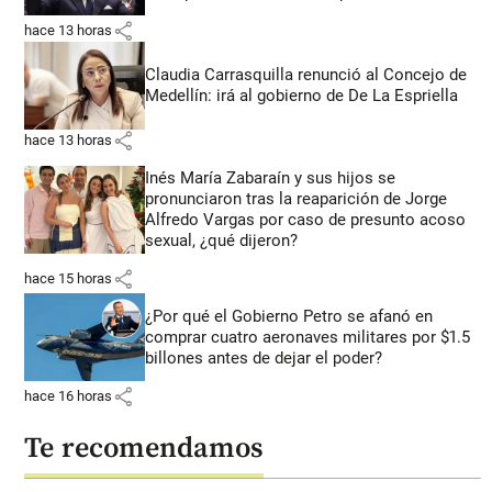
share
hace 13 horas
Claudia Carrasquilla renunció al Concejo de
Medellín: irá al gobierno de De La Espriella
share
hace 13 horas
Inés María Zabaraín y sus hijos se
pronunciaron tras la reaparición de Jorge
Alfredo Vargas por caso de presunto acoso
sexual, ¿qué dijeron?
share
hace 15 horas
¿Por qué el Gobierno Petro se afanó en
comprar cuatro aeronaves militares por $1.5
billones antes de dejar el poder?
share
hace 16 horas
Te recomendamos