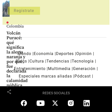
Colombia
Volcán
Puracé:
qué
significa
la alerta
Mundo
Economía
Deportes
Opinión
naranja y
Blogs
Cultura
Tendencias
Tecnología
por qué
fue
Entretenimiento
Multimedia
Generación
declarada
la
Especiales marcas aliadas
Pódcast
calamidad
pública
share
REDES SOCIALES