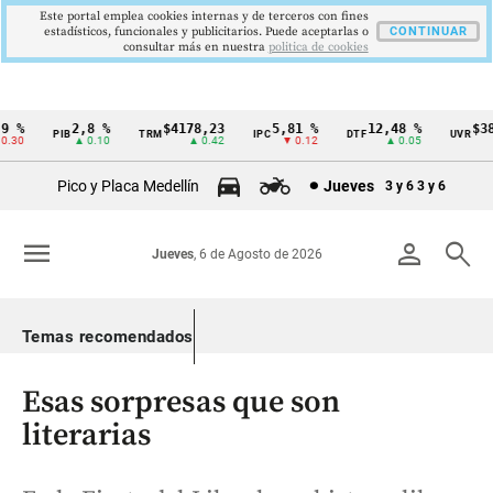
Este portal emplea cookies internas y de terceros con fines
estadísticos, funcionales y publicitarios. Puede aceptarlas o
CONTINUAR
consultar más en nuestra
politica de cookies
%
2,8 %
$4178,23
5,81 %
12,48 %
$386,
PIB
TRM
IPC
DTF
UVR
Cintillo
30
▲ 0.10
▲ 0.42
▼ 0.12
▲ 0.05
▲
de
Pico y Placa Medellín
Jueves
3 y 6
3 y 6
indicadores
económicos
menu
person
search
Jueves
, 6 de Agosto de 2026
Colombia
Temas recomendados
Esas sorpresas que son
literarias