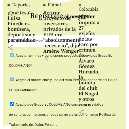
Deportes
Fútbol
Colombia
¡Qué tesa!
Retirar
Regístrate
al newsletter
JEP
Luisa
proyecto de
imputa a
Pineda es
inversores
27
bombera,
privados de la
exjefes
deportista y
FIFA era
de las
paramédico
“absolutamente
Farc por
necesario”, dijo
share
crimen
Arsène Wenger
de
Acepto
términos y condiciones productos y servicios
Grupo EL
share
Álvaro
Gómez
COLOMBIANO*
Hurtado,
la
Acepto
el tratamiento y uso del dato Personal
por parte del Grupo
bomba
del club
EL COLOMBIANO*
El Nogal
y otros
casos
Acepto que Grupo EL COLOMBIANO
comparta mis datos
share
personales con terceros aliados comerciales
conforme su Política de
Tratamiento del Datos Personal.