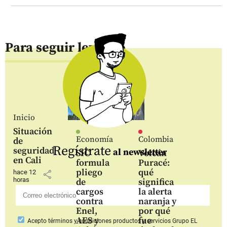
Para seguir leyendo
Inicio
Situación
Economía
Colombia
de
Regístrate
seguridad
al newsletter
SIC
Volcán
en Cali
formula
Puracé:
pliego
qué
hace 12
share
horas
de
significa
cargos
la alerta
contra
naranja y
Enel,
por qué
AES y
fue
Acepto
términos y condiciones productos y servicios
Grupo EL