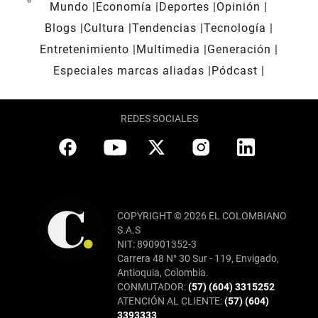
Mundo
Economía
Deportes
Opinión
Blogs
Cultura
Tendencias
Tecnología
Entretenimiento
Multimedia
Generación
Especiales marcas aliadas
Pódcast
REDES SOCIALES
COPYRIGHT © 2026 EL COLOMBIANO
S.A.S
NIT: 890901352-3
Carrera 48 N° 30 Sur - 119, Envigado,
Antioquia, Colombia.
CONMUTADOR:
(57) (604) 3315252
ATENCIÓN AL CLIENTE:
(57) (604)
3393333