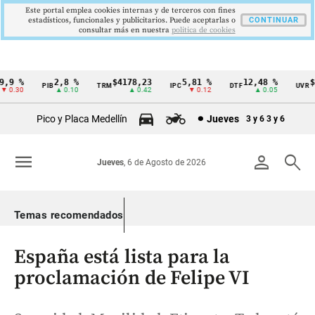
Este portal emplea cookies internas y de terceros con fines
estadísticos, funcionales y publicitarios. Puede aceptarlas o
CONTINUAR
consultar más en nuestra
politica de cookies
,9 %
2,8 %
$4178,23
5,81 %
12,48 %
$3
PIB
TRM
IPC
DTF
UVR
Cintillo
0.30
▲ 0.10
▲ 0.42
▼ 0.12
▲ 0.05
de
Pico y Placa Medellín
Jueves
3 y 6
3 y 6
indicadores
económicos
menu
person
search
Jueves
, 6 de Agosto de 2026
Colombia
Temas recomendados
España está lista para la
proclamación de Felipe VI