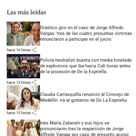
Las más leídas
Drástico giro en el caso de Jorge Alfredo
Vargas: tres de las cuatro presuntas víctimas
renunciaron a participar en el juicio
share
hace 16 horas
Policía neutralizó buseta con media tonelada
de explosivos que iba hacia Cali horas antes
de la posesión de De la Espriella
share
hace 13 horas
Claudia Carrasquilla renunció al Concejo de
Medellín: irá al gobierno de De La Espriella
share
hace 13 horas
Inés María Zabaraín y sus hijos se
pronunciaron tras la reaparición de Jorge
Alfredo Vargas por caso de presunto acoso