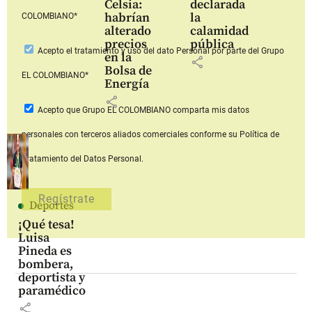
Celsia:
declarada
habrían
la
COLOMBIANO*
alterado
calamidad
precios
pública
Acepto
el tratamiento y uso del dato Personal
por parte del Grupo
en la
share
Bolsa de
EL COLOMBIANO*
Energía
share
Acepto que Grupo EL COLOMBIANO
comparta mis datos
personales con terceros aliados comerciales
conforme su Política de
Tratamiento del Datos Personal.
Deportes
¡Qué tesa!
Luisa
Pineda es
bombera,
deportista y
paramédico
share