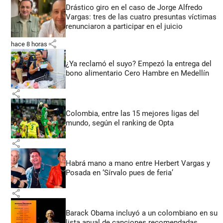
Drástico giro en el caso de Jorge Alfredo
Vargas: tres de las cuatro presuntas víctimas
renunciaron a participar en el juicio
share
hace 8 horas
¿Ya reclamó el suyo? Empezó la entrega del
bono alimentario Cero Hambre en Medellín
share
Colombia, entre las 15 mejores ligas del
mundo, según el ranking de Opta
share
Habrá mano a mano entre Herbert Vargas y
Posada en ‘Sírvalo pues de feria’
share
Barack Obama incluyó a un colombiano en su
lista anual de canciones recomendadas