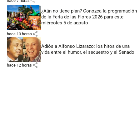
share
hace 7 horas
¿Aún no tiene plan? Conozca la programación
de la Feria de las Flores 2026 para este
miércoles 5 de agosto
share
hace 10 horas
Adiós a Alfonso Lizarazo: los hitos de una
vida entre el humor, el secuestro y el Senado
share
hace 12 horas