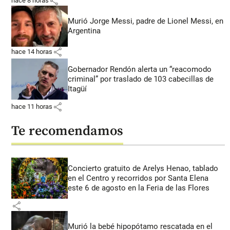
share
hace 8 horas
Murió Jorge Messi, padre de Lionel Messi, en
Argentina
share
hace 14 horas
Gobernador Rendón alerta un “reacomodo
criminal” por traslado de 103 cabecillas de
Itagüí
share
hace 11 horas
Te recomendamos
Concierto gratuito de Arelys Henao, tablado
en el Centro y recorridos por Santa Elena
este 6 de agosto en la Feria de las Flores
share
Murió la bebé hipopótamo rescatada en el