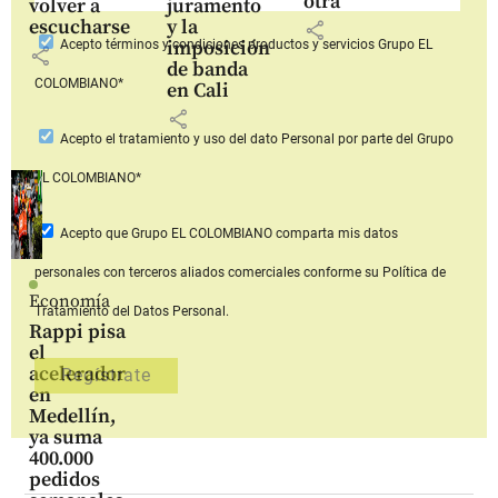
otra
volver a
juramento
escucharse
y la
share
imposición
Acepto
términos y condiciones productos y servicios
Grupo EL
share
de banda
COLOMBIANO*
en Cali
share
Acepto
el tratamiento y uso del dato Personal
por parte del Grupo
EL COLOMBIANO*
Acepto que Grupo EL COLOMBIANO
comparta mis datos
personales con terceros aliados comerciales
conforme su Política de
Economía
Tratamiento del Datos Personal.
Rappi pisa
el
acelerador
en
Medellín,
ya suma
400.000
pedidos