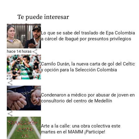
Te puede interesar
Lo que se sabe del traslado de Epa Colombia
a cárcel de Ibagué por presuntos privilegios
share
hace 14 horas
Camilo Durán, la nueva carta de gol del Celtic
y opción para la Selección Colombia
share
Condenaron a médico por abusar de joven en
consultorio del centro de Medellín
share
Arte a la calle: una obra colectiva este
martes en el MAMM ¡Participe!