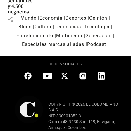
semanales
y 4.500
negocios
Mundo
Economía
Deportes
Opinión
share
Blogs
Cultura
Tendencias
Tecnología
Entretenimiento
Multimedia
Generación
Especiales marcas aliadas
Pódcast
REDES SOCIALES
COPYRIGHT © 2026 EL COLOMBIANO
S.A.S
NIT: 890901352-3
Carrera 48 N° 30 Sur - 119, Envigado,
Antioquia, Colombia.