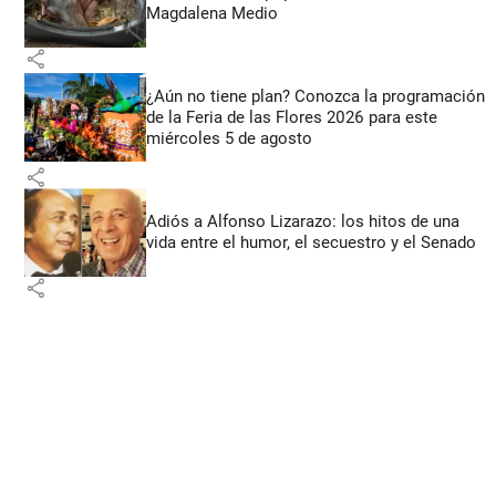
Magdalena Medio
share
¿Aún no tiene plan? Conozca la programación
de la Feria de las Flores 2026 para este
miércoles 5 de agosto
share
Adiós a Alfonso Lizarazo: los hitos de una
vida entre el humor, el secuestro y el Senado
share