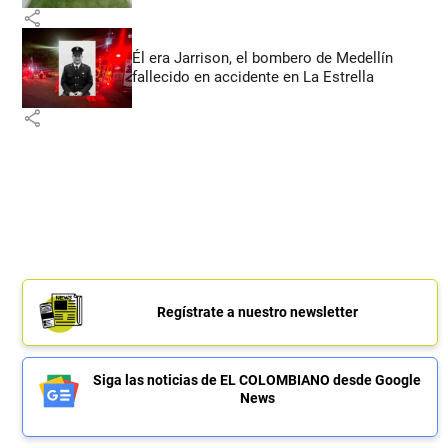
share
Él era Jarrison, el bombero de Medellín
fallecido en accidente en La Estrella
share
Regístrate a nuestro newsletter
Siga las noticias de EL COLOMBIANO desde Google
News