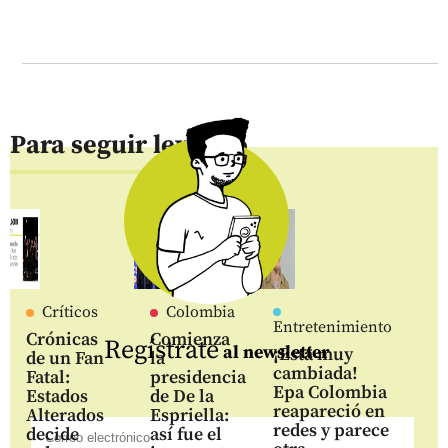
Para seguir leyendo
Críticos
Colombia
Entretenimiento
Crónicas
Comienza
Regístrate
al newsletter
¡Está muy
de un Fan
la
cambiada!
Fatal:
presidencia
Epa Colombia
Estados
de De la
reapareció en
Alterados
Espriella:
redes y parece
decide
así fue el