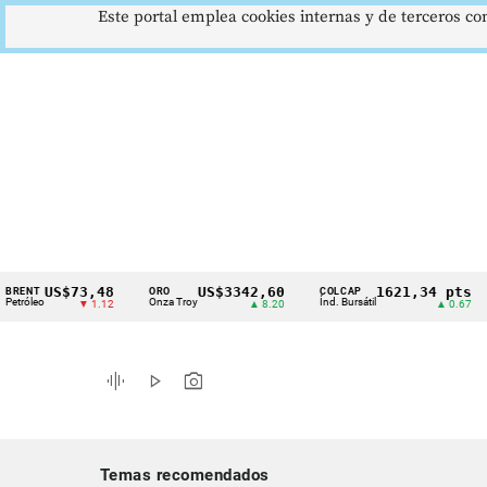
Este portal emplea cookies internas y de terceros con
US$73,48
US$3342,60
1621,34 pts
ORO
COLCAP
USD
Cintillo
o
Onza Troy
Índ. Bursátil
Dóla
▼ 1.12
▲ 8.20
▲ 0.67
de
indicadores
graphic_eq
play_arrow
photo_camera
económicos
Colombia
Temas recomendados