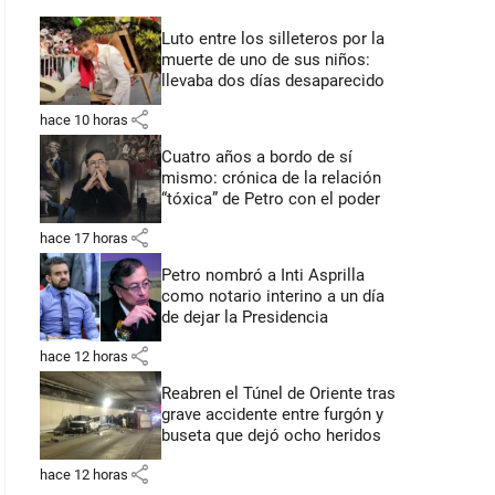
Luto entre los silleteros por la
muerte de uno de sus niños:
llevaba dos días desaparecido
share
hace 10 horas
Cuatro años a bordo de sí
mismo: crónica de la relación
“tóxica” de Petro con el poder
share
hace 17 horas
Petro nombró a Inti Asprilla
como notario interino a un día
de dejar la Presidencia
share
hace 12 horas
Reabren el Túnel de Oriente tras
grave accidente entre furgón y
buseta que dejó ocho heridos
share
hace 12 horas