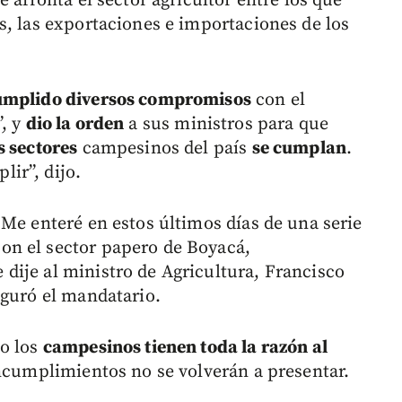
 afronta el sector agricultor entre los que
s, las exportaciones e importaciones de los
cumplido diversos compromisos
con el
, y
dio la orden
a sus ministros para que
s sectores
campesinos del país
se cumplan
.
ir”, dijo.
 Me enteré en estos últimos días de una serie
n el sector papero de Boyacá,
ije al ministro de Agricultura, Francisco
eguró el mandatario.
to los
campesinos tienen toda la razón al
ncumplimientos no se volverán a presentar.