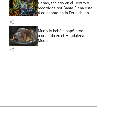
Henao, tablado en el Centro y
recorridos por Santa Elena este
6 de agosto en la Feria de las
Flores
share
Murió la bebé hipopótamo
rescatada en el Magdalena
Medio
share