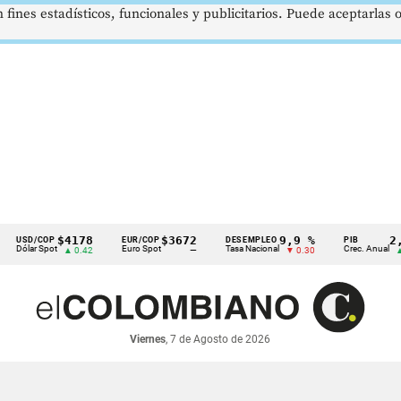
 fines estadísticos, funcionales y publicitarios. Puede aceptarlas
$4178
$3672
9,9 %
2,8 %
/COP
EUR/COP
DESEMPLEO
PIB
r Spot
Euro Spot
Tasa Nacional
Crec. Anual
▲ 0.42
—
▼ 0.30
▲ 0.10
Viernes
, 7 de Agosto de 2026