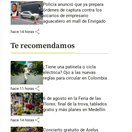
Policía anunció que ya prepara
órdenes de captura contra los
sicarios de empresario
aguacatero en mall de Envigado
share
hace 14 horas
Te recomendamos
¿Tiene una patineta o cicla
eléctrica? Ojo a las nuevas
reglas para circular en Colombia
share
hace 11 horas
6 de agosto en la Feria de las
Flores: final de la trova, tablados
gratis y más planes en Medellín
share
hace 14 horas
Concierto gratuito de Arelys