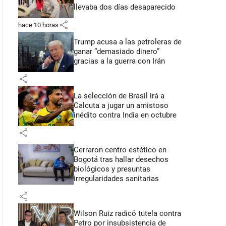
llevaba dos días desaparecido
share
hace 10 horas
Trump acusa a las petroleras de
ganar “demasiado dinero”
gracias a la guerra con Irán
share
La selección de Brasil irá a
Calcuta a jugar un amistoso
inédito contra India en octubre
share
Cerraron centro estético en
Bogotá tras hallar desechos
biológicos y presuntas
irregularidades sanitarias
share
Wilson Ruiz radicó tutela contra
Petro por insubsistencia de