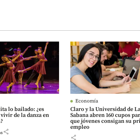
Economía
ita lo bailado: ¿es
Claro y la Universidad de L
 vivir de la danza en
Sabana abren 160 cupos pa
n?
que jóvenes consigan su p
empleo
share
as
share