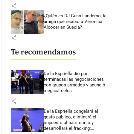
share
¿Quién es DJ Gunn Lundemo, la
amiga que recibió a Verónica
Alcocer en Suecia?
share
Te recomendamos
De la Espriella dio por
terminadas las negociaciones
con grupos armados y anunció
megacárceles
share
De la Espriella congelará el
gasto público, eliminará el
impuesto al patrimonio y
desarrollará el fracking: