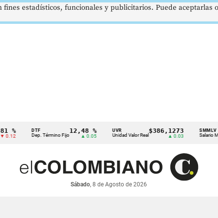
 fines estadísticos, funcionales y publicitarios. Puede aceptarlas
12,48 %
$386,1273
$
DTF
UVR
SMMLV
Dep. Término Fijo
Unidad Valor Real
Salario Mínimo
▲ 0.05
▲ 0.03
Sábado
, 8 de Agosto de 2026