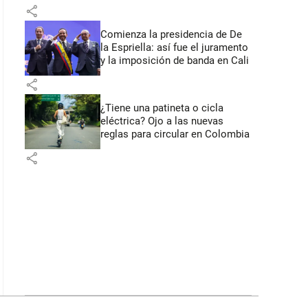
primeros anuncios desde Cali
share
Comienza la presidencia de De
la Espriella: así fue el juramento
y la imposición de banda en Cali
share
¿Tiene una patineta o cicla
eléctrica? Ojo a las nuevas
reglas para circular en Colombia
share