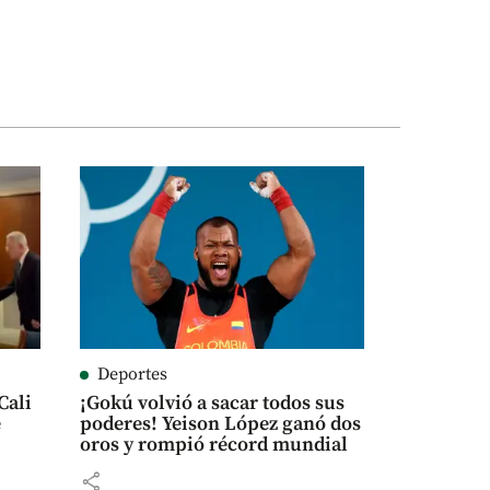
Deportes
Cali
¡Gokú volvió a sacar todos sus
e
poderes! Yeison López ganó dos
oros y rompió récord mundial
share