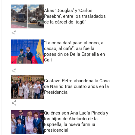
Alias ‘Douglas’ y ‘Carlos
Pesebre’, entre los trasladados
de la cárcel de Itagüí
share
“La coca dará paso al coco, al
cacao, al café”: así fue la
posesión de De la Espriella en
Cali
share
Gustavo Petro abandona la Casa
de Nariño tras cuatro años en la
Presidencia
share
Quiénes son Ana Lucía Pineda y
los hijos de Abelardo de la
Espriella, la nueva familia
presidencial