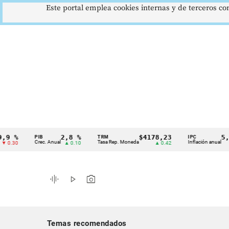
Este portal emplea cookies internas y de terceros con
2,8 %
$4178,23
5,81 %
PIB
TRM
IPC
Cintillo
Crec. Anual
Tasa Rep. Moneda
Inflación anual
▲ 0.10
▲ 0.42
▼ 0.12
de
indicadores
graphic_eq
play_arrow
photo_camera
económicos
Colombia
Temas recomendados