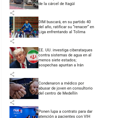
de la cárcel de Itagüí
share
DIM buscará, en su partido 40
del año, ratificar su “renacer” en
Liga enfrentando al Tolima
share
EE. UU. investiga ciberataques
contra sistemas de agua en al
menos siete estados;
sospechas apuntan a Irán
share
Condenaron a médico por
abusar de joven en consultorio
del centro de Medellín
share
Ponen lupa a contrato para dar
atención a pacientes con VIH