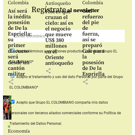
Colombia
Colombia
Antioqueño
Regístrate
al newsletter
Así será
Con
Flores que
la inédita
refuerzo
cruzan el
posesión
del pie
cielo: así es
de De la
de
el negocio
Espriella:
fuerza,
que mueve
su
así se
US$ 380
primer
preparó
millones
discurso
Cali para
en el
Acepto
términos y condiciones productos y servicios
Grupo EL
será
la
Oriente
desde un
posesión
COLOMBIANO*
antioqueño
cantón
de De la
share
militar
Espriella
Acepto
el tratamiento y uso del dato Personal
por parte del Grupo
share
share
EL COLOMBIANO*
Acepto que Grupo EL COLOMBIANO
comparta mis datos
personales con terceros aliados comerciales
conforme su Política de
Tratamiento del Datos Personal.
Economía