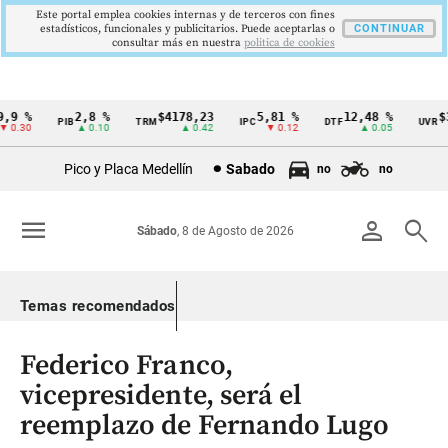
Este portal emplea cookies internas y de terceros con fines
estadísticos, funcionales y publicitarios. Puede aceptarlas o
CONTINUAR
consultar más en nuestra
politica de cookies
9 %
2,8 %
$4178,23
5,81 %
12,48 %
$38
PIB
TRM
IPC
DTF
UVR
Cintillo
0.30
▲ 0.10
▲ 0.42
▼ 0.12
▲ 0.05
de
Pico y Placa Medellín
Sabado
no
no
indicadores
económicos
menu
person
search
Sábado
, 8 de Agosto de 2026
Colombia
Temas recomendados
Federico Franco,
vicepresidente, será el
reemplazo de Fernando Lugo