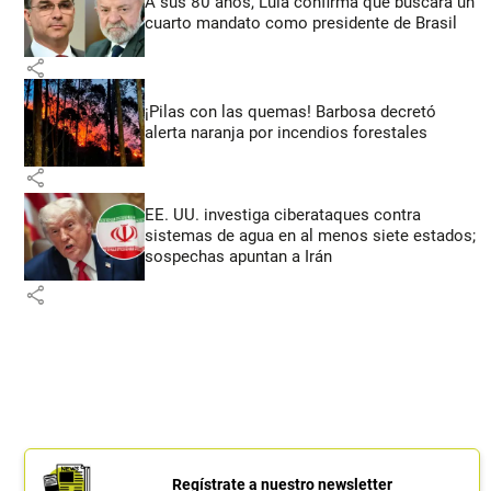
A sus 80 años, Lula confirma que buscará un
cuarto mandato como presidente de Brasil
share
¡Pilas con las quemas! Barbosa decretó
alerta naranja por incendios forestales
share
EE. UU. investiga ciberataques contra
sistemas de agua en al menos siete estados;
sospechas apuntan a Irán
share
Regístrate a nuestro newsletter