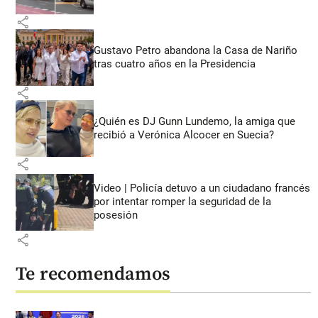
share
Gustavo Petro abandona la Casa de Nariño
tras cuatro años en la Presidencia
share
¿Quién es DJ Gunn Lundemo, la amiga que
recibió a Verónica Alcocer en Suecia?
share
Video | Policía detuvo a un ciudadano francés
por intentar romper la seguridad de la
posesión
share
Te recomendamos