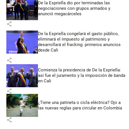
De la Espriella dio por terminadas las
negociaciones con grupos armados y
anunció megacárceles
share
De la Espriella congelará el gasto público,
eliminará el impuesto al patrimonio y
desarrollará el fracking: primeros anuncios
desde Cali
share
Comienza la presidencia de De la Espriella:
así fue el juramento y la imposición de banda
en Cali
share
¿Tiene una patineta o cicla eléctrica? Ojo a
las nuevas reglas para circular en Colombia
share