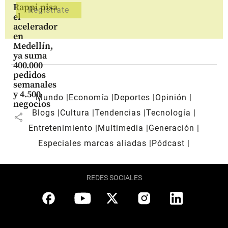
Rappi pisa
el
acelerador
en
Medellín,
ya suma
400.000
pedidos
semanales
y 4.500
Mundo
Economía
Deportes
Opinión
negocios
Blogs
Cultura
Tendencias
Tecnología
share
Entretenimiento
Multimedia
Generación
Especiales marcas aliadas
Pódcast
REDES SOCIALES