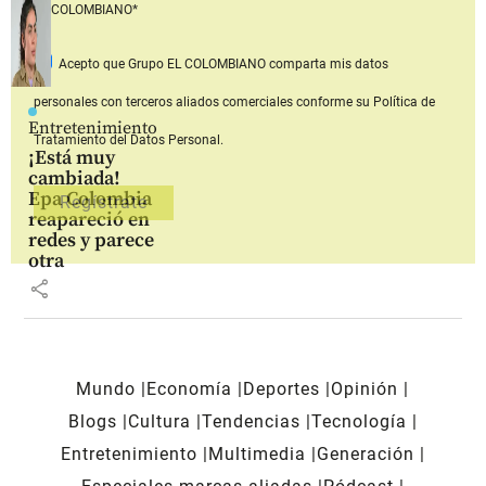
EL COLOMBIANO*
Acepto que Grupo EL COLOMBIANO
comparta mis datos
personales con terceros aliados comerciales
conforme su Política de
Entretenimiento
Tratamiento del Datos Personal.
¡Está muy
cambiada!
Epa Colombia
reapareció en
redes y parece
otra
share
Mundo
Economía
Deportes
Opinión
Blogs
Cultura
Tendencias
Tecnología
Entretenimiento
Multimedia
Generación