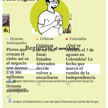
Oriente
Críticos
Colombia
Antioqueño
Crónicas
¿Qué se
Regístrate
al newsletter
Flores que
de un Fan
celebra el 7 de
cruzan el
Fatal:
agosto en
cielo: así es
Estados
Colombia? La
el negocio
Alterados
fecha que
que mueve
decide
marcó el
US$ 380
volver a
rumbo de la
millones
escucharse
Independencia
en el
Acepto
términos y condiciones productos y servicios
Grupo EL
share
share
Oriente
COLOMBIANO*
antioqueño
share
Acepto
el tratamiento y uso del dato Personal
por parte del Grupo