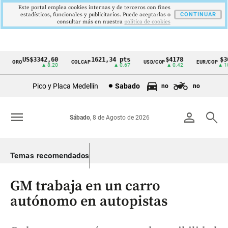
Este portal emplea cookies internas y de terceros con fines
estadísticos, funcionales y publicitarios. Puede aceptarlas o
CONTINUAR
consultar más en nuestra
politica de cookies
US$3342,60
1621,34 pts
$4178
$364
ORO
COLCAP
USD/COP
EUR/COP
Cintillo
▲ 8.20
▲ 0.67
▲ 0.42
▲ 10.0
de
Pico y Placa Medellín
Sabado
no
no
indicadores
económicos
menu
person
search
Sábado
, 8 de Agosto de 2026
Colombia
Temas recomendados
GM trabaja en un carro
autónomo en autopistas