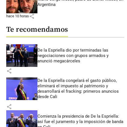
Argentina
share
hace 10 horas
Te recomendamos
De la Espriella dio por terminadas las
negociaciones con grupos armados y
anunció megacárceles
share
De la Espriella congelará el gasto público,
eliminará el impuesto al patrimonio y
desarrollará el fracking: primeros anuncios
desde Cali
share
Comienza la presidencia de De la Espriella:
así fue el juramento y la imposición de banda
en Cali