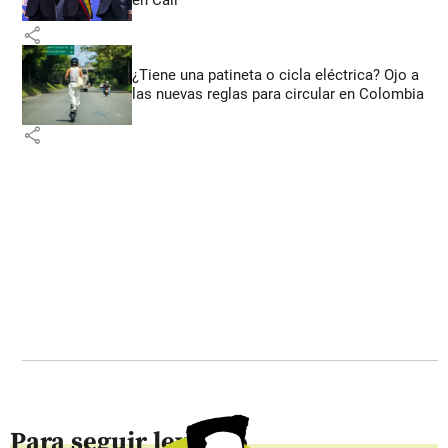
share
¿Tiene una patineta o cicla eléctrica? Ojo a
las nuevas reglas para circular en Colombia
share
Para seguir leyendo