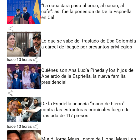
“La coca dará paso al coco, al cacao, al
café”: así fue la posesión de De la Espriella
en Cali
share
Lo que se sabe del traslado de Epa Colombia
a cárcel de Ibagué por presuntos privilegios
share
hace 10 horas
Quiénes son Ana Lucía Pineda y los hijos de
Abelardo de la Espriella, la nueva familia
presidencial
share
De la Espriella anuncia “mano de hierro”
contra las estructuras criminales luego del
traslado de 117 presos
share
hace 10 horas
Murió Jorge Messi, padre de Lionel Messi, en