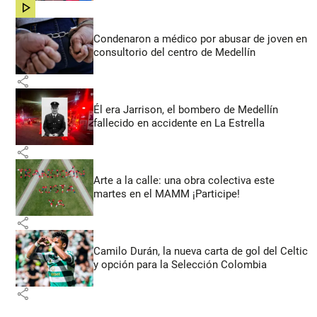
share
Condenaron a médico por abusar de joven en
consultorio del centro de Medellín
share
Él era Jarrison, el bombero de Medellín
fallecido en accidente en La Estrella
share
Arte a la calle: una obra colectiva este
martes en el MAMM ¡Participe!
share
Camilo Durán, la nueva carta de gol del Celtic
y opción para la Selección Colombia
share