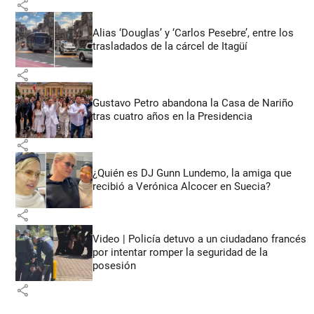
share
Alias ‘Douglas’ y ‘Carlos Pesebre’, entre los
trasladados de la cárcel de Itagüí
share
Gustavo Petro abandona la Casa de Nariño
tras cuatro años en la Presidencia
share
¿Quién es DJ Gunn Lundemo, la amiga que
recibió a Verónica Alcocer en Suecia?
share
Video | Policía detuvo a un ciudadano francés
por intentar romper la seguridad de la
posesión
share