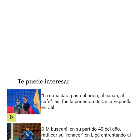
Te puede interesar
“La coca dará paso al coco, al cacao, al
café”: así fue la posesión de De la Espriella
en Cali
share
DIM buscará, en su partido 40 del año,
ratificar su “renacer” en Liga enfrentando al