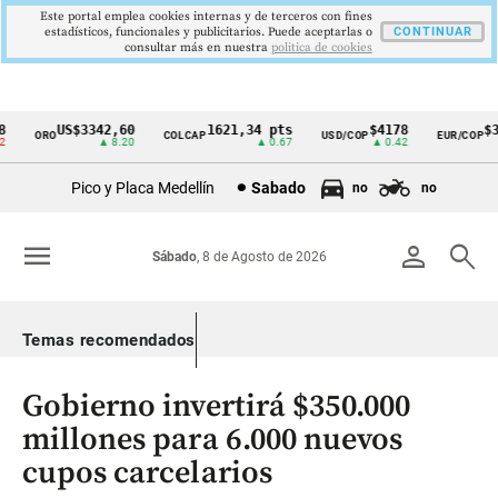
Este portal emplea cookies internas y de terceros con fines
estadísticos, funcionales y publicitarios. Puede aceptarlas o
CONTINUAR
consultar más en nuestra
politica de cookies
US$3342,60
1621,34 pts
$4178
$36
ORO
COLCAP
USD/COP
EUR/COP
Cintillo
▲ 8.20
▲ 0.67
▲ 0.42
de
Pico y Placa Medellín
Sabado
no
no
indicadores
económicos
menu
person
search
Sábado
, 8 de Agosto de 2026
Colombia
Temas recomendados
Gobierno invertirá $350.000
millones para 6.000 nuevos
cupos carcelarios