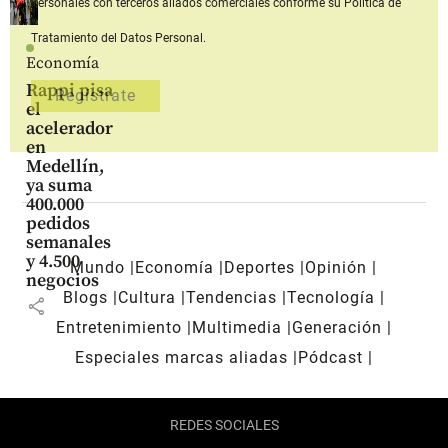
personales con terceros aliados comerciales
conforme su Política de
Tratamiento del Datos Personal.
Economía
Rappi pisa
el
acelerador
en
Medellín,
ya suma
400.000
pedidos
semanales
y 4.500
Mundo
Economía
Deportes
Opinión
negocios
Blogs
Cultura
Tendencias
Tecnología
share
Entretenimiento
Multimedia
Generación
Especiales marcas aliadas
Pódcast
REDES SOCIALES