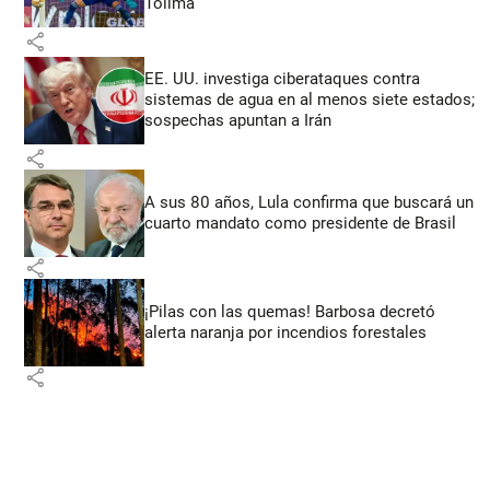
Tolima
share
EE. UU. investiga ciberataques contra
sistemas de agua en al menos siete estados;
sospechas apuntan a Irán
share
A sus 80 años, Lula confirma que buscará un
cuarto mandato como presidente de Brasil
share
¡Pilas con las quemas! Barbosa decretó
alerta naranja por incendios forestales
share