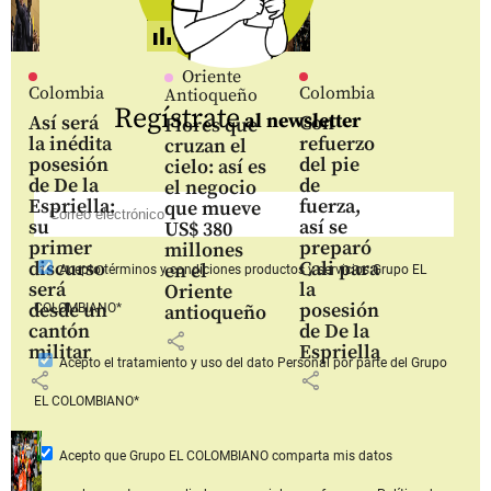
Oriente
Colombia
Colombia
Antioqueño
Regístrate
al newsletter
Así será
Con
Flores que
la inédita
refuerzo
cruzan el
posesión
del pie
cielo: así es
de De la
de
el negocio
Espriella:
fuerza,
que mueve
su
así se
US$ 380
primer
preparó
millones
discurso
Cali para
en el
Acepto
términos y condiciones productos y servicios
Grupo EL
será
la
Oriente
desde un
posesión
COLOMBIANO*
antioqueño
cantón
de De la
share
militar
Espriella
Acepto
el tratamiento y uso del dato Personal
por parte del Grupo
share
share
EL COLOMBIANO*
Acepto que Grupo EL COLOMBIANO
comparta mis datos