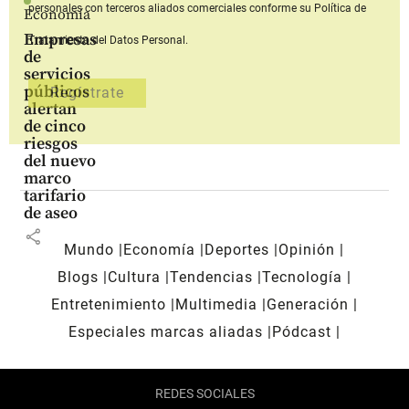
personales con terceros aliados comerciales
conforme su Política de
Economía
Empresas
Tratamiento del Datos Personal.
de
servicios
públicos
alertan
de cinco
riesgos
del nuevo
marco
tarifario
de aseo
share
Mundo
Economía
Deportes
Opinión
Blogs
Cultura
Tendencias
Tecnología
Entretenimiento
Multimedia
Generación
Especiales marcas aliadas
Pódcast
REDES SOCIALES