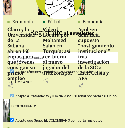
Economía
Fútbol
Economía
Claro y la
Video |
Acolgen
Regístrate
al newsletter
Universidad
Locura por
denuncia
de La
Mohamed
supuesto
Sabana
Salah en
“hostigamiento
abren 160
Turquía; así
institucional”
cupos para
recibieron
tras
que jóvenes
al nuevo
investigación
consigan su
jugador del
de la SIC a
primer
Trabzonspor
Enel, Celsia y
Acepto
términos y condiciones productos y servicios
Grupo EL
empleo
AES
share
COLOMBIANO*
share
share
Acepto
el tratamiento y uso del dato Personal
por parte del Grupo
EL COLOMBIANO*
Acepto que Grupo EL COLOMBIANO
comparta mis datos