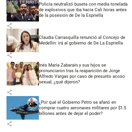
Policía neutralizó buseta con media tonelada
de explosivos que iba hacia Cali horas antes
de la posesión de De la Espriella
share
Claudia Carrasquilla renunció al Concejo de
Medellín: irá al gobierno de De La Espriella
share
Inés María Zabaraín y sus hijos se
pronunciaron tras la reaparición de Jorge
Alfredo Vargas por caso de presunto acoso
sexual, ¿qué dijeron?
share
¿Por qué el Gobierno Petro se afanó en
comprar cuatro aeronaves militares por $1.5
billones antes de dejar el poder?
share