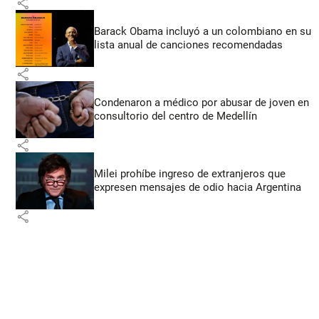
share
Barack Obama incluyó a un colombiano en su
lista anual de canciones recomendadas
share
Condenaron a médico por abusar de joven en
consultorio del centro de Medellín
share
Milei prohíbe ingreso de extranjeros que
expresen mensajes de odio hacia Argentina
share