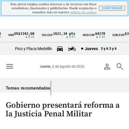
Este portal emplea cookies internas y de terceros con fines
estadísticos, funcionales y publicitarios. Puede aceptarlas o
CONTINUAR
consultar más en nuestra
politica de cookies
US$3342,60
1621,34 pts
$4178
$36
ORO
COLCAP
USD/COP
EUR/COP
Cintillo
▲ 8.20
▲ 0.67
▲ 0.42
de
Pico y Placa Medellín
Jueves
3 y 6
3 y 6
indicadores
económicos
menu
person
search
Jueves
, 6 de Agosto de 2026
Colombia
Temas recomendados
Gobierno presentará reforma a
la Justicia Penal Militar